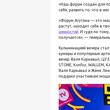
«Наш форум создан для п
себя, развить то, что в ни
«Форум Агутина — это мас
растут, находят себя в тв
ценностей
. И судя по тому
получается», — генераль
Кульминацией вечера ста
кумиры и популярные арти
вечер: Валя Карнавал, ЦУ 
STONE, Konfuz, WALLEM, K
Валя Карнавал и Женя Лизо
подарил участникам мощн