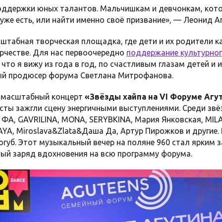
оддержки юных талантов. Мальчишкам и девчонкам, кот
х уже есть, или найти именно своё призвание», — Леонид А
штабная творческая площадка, где дети и их родители к
орчестве. Для нас первоочередно
поддержание культурног
, что я вижу из года в год, по счастливым глазам детей и и
ный продюсер форума Светлана Митрофанова.
л масштабный концерт
«Звёзды хайпа на VI Форуме Агу
сты зажгли сцену энергичными выступлениями. Среди звё
Е ФА, GAVRILINA, MONA, SERYBKINA, Мария Янковская, МI
AYA, Miroslava&Zlata&Даша Да, Артур Пирожков и другие
губ. Этот музыкальный вечер на поляне 960 стал ярким 
ый заряд вдохновения на всю программу форума.