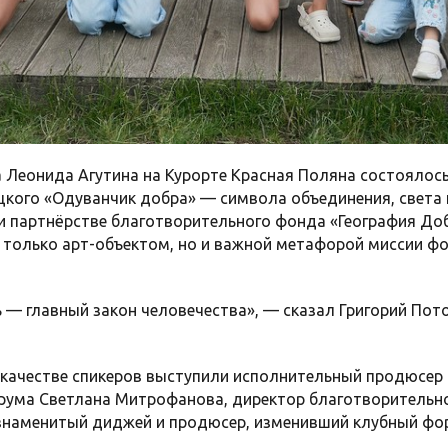
а Леонида Агутина на Курорте Красная Поляна состоялос
цкого «Одуванчик добра» — символа объединения, света 
и партнёрстве благотворительного фонда «География Доб
е только арт-объектом, но и важной метафорой миссии ф
 — главный закон человечества», — сказал Григорий Пот
 качестве спикеров выступили исполнительный продюсер
рума Светлана Митрофанова, директор благотворительно
знаменитый диджей и продюсер, изменивший клубный фо