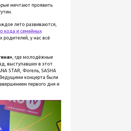
орые мечтают проявить
гутин.
аждое лето развиваются,
о кода и семейных
х родителей, у нас всё
тина»
, где молодёжные
зд, выступавших в этот
LANA STAR, Фогель, SASHA
. Ведущими концерта были
завершением первого дня и