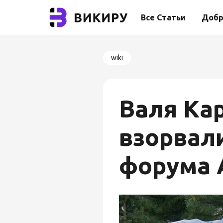
Все Статьи
Добр
wiki
Валя Ка
взорвал
форума 