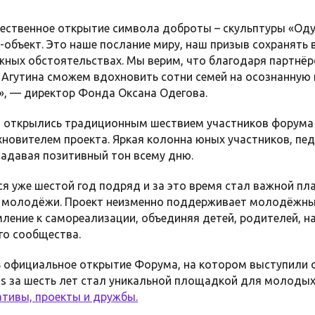
ественное открытие символа доброты – скульптуры «Оду
т-объект. Это наше послание миру, наш призыв сохранять 
жных обстоятельствах. Мы верим, что благодаря партнёр
Агутина сможем вдохновить сотни семей на осознанную 
», — директор Фонда Оксана Одегова.
 открылись традиционным шествием участников форума 
овителем проекта. Яркая колонна юных участников, пед
задавая позитивный тон всему дню.
я уже шестой год подряд и за это время стал важной п
й молодёжи. Проект неизменно поддерживает молодёжные
ление к самореализации, объединяя детей, родителей, н
го сообщества.
 официальное открытие Форума, на котором выступили о
ns за шесть лет стал уникальной площадкой для молодых 
тивы, проекты и дружбы.