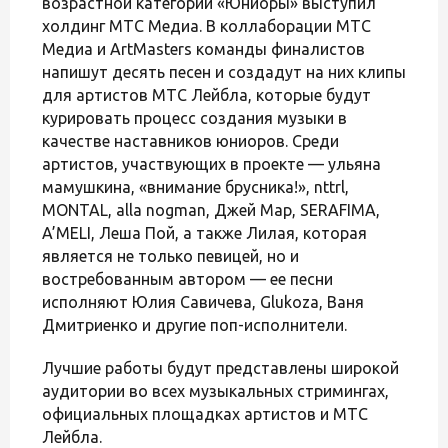
возрастной категории «Юниоры» выступил
холдинг МТС Медиа. В коллаборации МТС
Медиа и ArtMasters команды финалистов
напишут десять песен и создадут на них клипы
для артистов МТС Лейбла, которые будут
курировать процесс создания музыки в
качестве наставников юниоров. Среди
артистов, участвующих в проекте — ульяна
мамушкина, «внимание брусника!», nttrl,
MONTAL, аlla nogman, Джей Мар, SERAFIMA,
A’MELI, Леша Пой, а также Лилая, которая
является не только певицей, но и
востребованным автором — ее песни
исполняют Юлия Савичева, Glukoza, Ваня
Дмитриенко и другие поп-исполнители.
Лучшие работы будут представлены широкой
аудитории во всех музыкальных стримингах,
официальных площадках артистов и МТС
Лейбла.