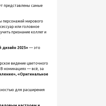
дут представлены самые
зы персонажей мирового
ксессуар или головное
учить признание коллег и
.
 дизайн 2025»
— это
орское видение цветочного
В номинациях — всё, за
мление», «Оригинальное
жностью для расширения
деловым настроем и