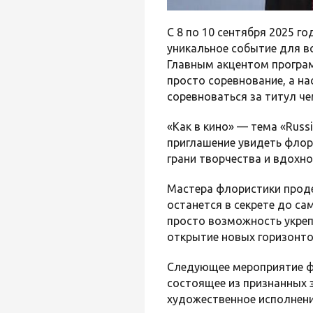
С 8 по 10 сентября 2025 го
уникальное событие для вс
Главным акцентом програ
просто соревнование, а н
соревноваться за титул ч
«Как в кино» — тема «Russ
приглашение увидеть флор
грани творчества и вдохно
Мастера флористики проде
останется в секрете до са
просто возможность укреп
открытие новых горизонто
Следующее мероприятие 
состоящее из признанных э
художественное исполнени