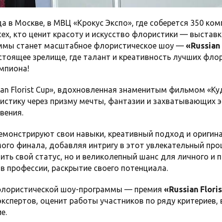
да в Москве, в МВЦ «Крокус Экспо», где соберется 350 ком
ех, кто ценит красоту и искусство флористики — выстав
ммы станет масштабное флористическое шоу —
«Russian 
астоящее зрелище, где талант и креативность лучших фло
емпиона!
ian Florist Cup», вдохновленная знаменитым фильмом «К
истику через призму мечты, фантазии и захватывающих 
вения.
монстрируют свои навыки, креативный подход и оригина
мого финала, добавляя интригу в этот увлекательный проц
ить свой статус, но и великолепный шанс для личного и 
в профессии, раскрытие своего потенциала.
флористической шоу-программы — премия
«Russian Flori
кспертов, оценит работы участников по ряду критериев,
е.