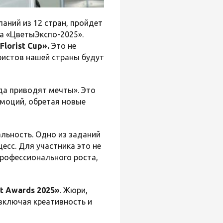
паний из 12 стран, пройдет
ка «ЦветыЭкспо-2025».
Florist Cup».
Это не
ристов нашей страны будут
уда приводят мечты». Это
эмоций, обретая новые
льность. Одно из заданий
есс. Для участника это не
профессионального роста,
st Awards 2025»
. Жюри,
 включая креативность и