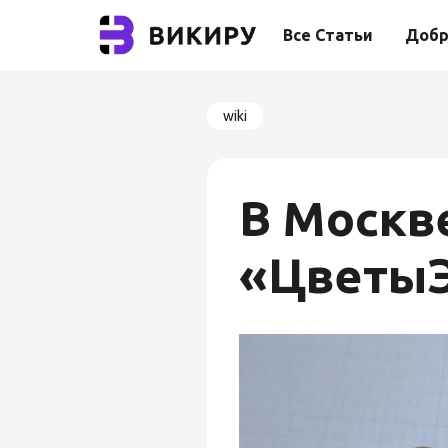
Все Статьи
Добр
wiki
В Москв
«ЦветыЭ