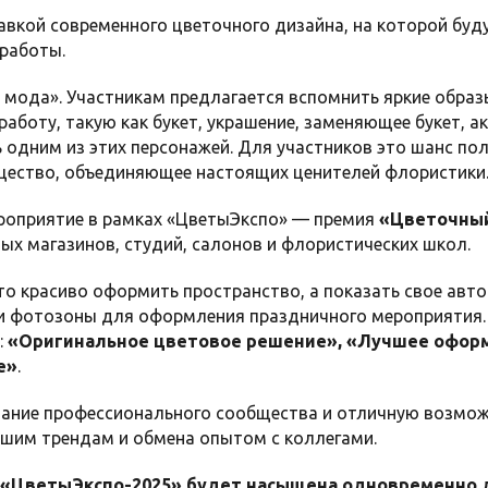
авкой современного цветочного дизайна, на которой бу
 работы.
и мода». Участникам предлагается вспомнить яркие обра
работу, такую как букет, украшение, заменяющее букет, а
 одним из этих персонажей. Для участников это шанс пол
бщество, объединяющее настоящих ценителей флористики
роприятие в рамках «ЦветыЭкспо» — премия
«Цветочный
ых магазинов, студий, салонов и флористических школ.
то красиво оформить пространство, а показать свое авт
и фотозоны для оформления праздничного мероприятия. 
:
«Оригинальное цветовое решение», «Лучшее офор
е»
.
нание профессионального сообщества и отличную возмо
йшим трендам и обмена опытом с коллегами.
 «ЦветыЭкспо-2025» будет насыщена одновременно 