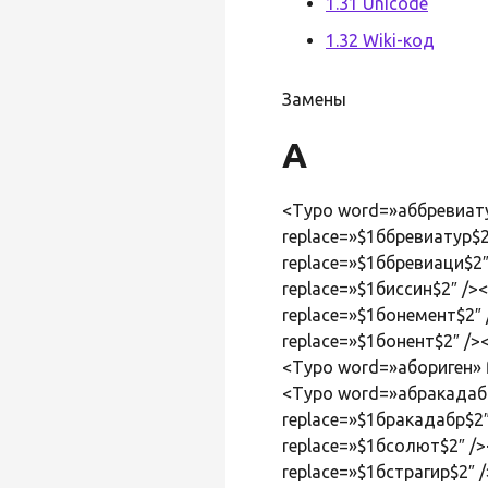
1.31 Unicode
1.32 Wiki-код
Замены
А
<Typo word=»аббревиатура
replace=»$1ббревиатур$2
replace=»$1ббревиаци$2″
replace=»$1биссин$2″ />
replace=»$1бонемент$2″ /
replace=»$1бонент$2″ />
<Typo word=»абориген» fi
<Typo word=»абракадабра
replace=»$1бракадабр$2
replace=»$1бсолют$2″ />
replace=»$1бстрагир$2″ /