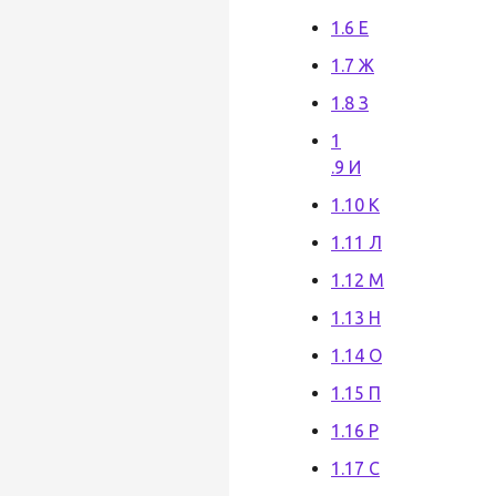
1.6 Е
1.7 Ж
1.8 З
1
.9 И
1.10 К
1.11 Л
1.12 М
1.13 Н
1.14 О
1.15 П
1.16 Р
1.17 С