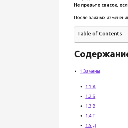
Не правьте список, е
После важных изменени
Table of Contents
Содержани
1 Замены
1.1 А
1.2 Б
1.3 В
1.4 Г
1.5 Д