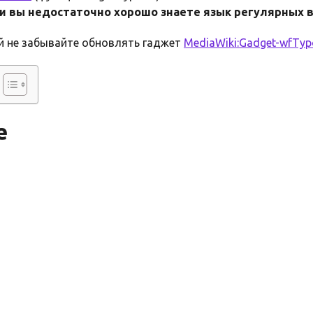
сли вы недостаточно хорошо знаете язык регулярных 
й не забывайте обновлять гаджет
MediaWiki:Gadget-wfTypo
е