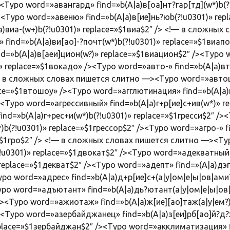
><Typo word=»авангард» find=»b(А|а)в[оа]нт?гар[тд](w*)b(?
><Typo word=»авеню» find=»b(А|а)в[ие]нь?юb(?!u0301)» rep
а)виа-(w+)b(?!u0301)» replace=»$1виа$2″ /> <!— в сложны
find=»b(А|а)ви[ао]-?почт(w*)b(?!u0301)» replace=»$1виап
=»b(А|а)в[аеи]цион(w?)» replace=»$1виацион$2″ /><Typo 
)» replace=»$1вокадо» /><Typo word=»авто-» find=»b(А|а)вт
!— в сложных словах пишется слитно —><Typo word=»автошо
ace=»$1втошоу» /><Typo word=»агглютинация» find=»b(А|а)
><Typo word=»агрессивный» find=»b(А|а)г+р[ие]с+ив(w*)» re
ind=»b(А|а)г+рес+и(w*)b(?!u0301)» replace=»$1гресси$2″ /
)b(?!u0301)» replace=»$1грессор$2″ /><Typo word=»агро-» f
e=»$1гро$2″ /> <!— в сложных словах пишется слитно —><T
?!u0301)» replace=»$1двокат$2″ /><Typo word=»адекватный»
 replace=»$1декват$2″ /><Typo word=»адепт» find=»(А|а)дэп
ypo word=»адрес» find=»b(А|а)д+р[ие]с+(а|у|ом|е|ы|ов|ами?
ypo word=»адъютант» find=»b(А|а)дь?ютант(а|у|ом|е|ы|ов|
><Typo word=»ажиотаж» find=»b(А|а)ж[ие][ао]таж(а|у|ем?)
<Typo word=»азербайджанец» find=»b(А|а)з[еи]рб[ао]й?д?жа
 replace=»$1зербайджан$2″ /><Typo word=»акклиматизация» f