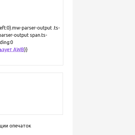
eft:0}.mw-parser-output .ts-
arser-output span.ts-
ding:0
льзует AWB
}}
ции опечаток