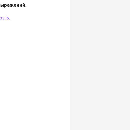
выражений.
s.js
.