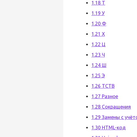
1.18 Т
1.19 У
1.20 Ф
1.21 Х
1.22 Ц
1.23 Ч
1.24 Ш
1.25 Э
1.26 ТСТВ
1.27 Разное
1.28 Сокращения
1.29 Замены с учё
1.30 HTML-код