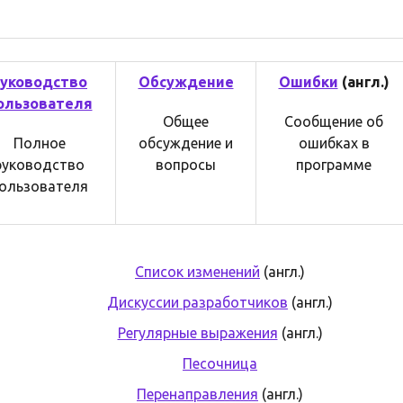
уководство
Обсуждение
Ошибки
(англ.)
ользователя
Общее
Сообщение об
Полное
обсуждение и
ошибках в
руководство
вопросы
программе
ользователя
Список изменений
(англ.)
Дискуссии разработчиков
(англ.)
Регулярные выражения
(англ.)
Песочница
Перенаправления
(англ.)