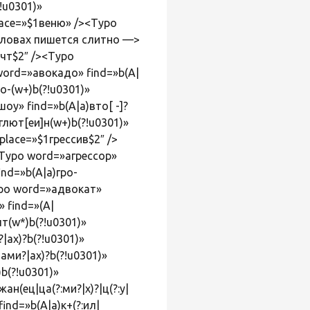
!u0301)»
lace=»$1веню» /><Typo
х словах пишется слитно —>
очт$2″ /><Typo
word=»авокадо» find=»b(А|
о-(w+)b(?!u0301)»
у» find=»b(А|а)вто[ -]?
глют[еи]н(w+)b(?!u0301)»
place=»$1грессив$2″ />
><Typo word=»агрессор»
ind=»b(А|а)гро-
ypo word=»адвокат»
 find=»(А|
т(w*)b(?!u0301)»
|ах)?b(?!u0301)»
ами?|ах)?b(?!u0301)»
b(?!u0301)»
н(ец|ца(?:ми?|х)?|ц(?:у|
ind=»b(А|а)к+(?:ил|