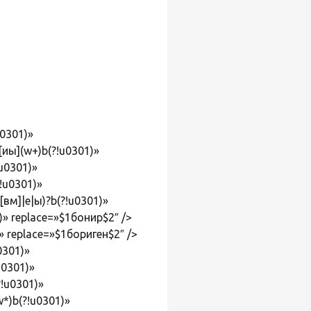
u0301)»
иы](w+)b(?!u0301)»
u0301)»
!u0301)»
вм]|е|ы)?b(?!u0301)»
» replace=»$1бонир$2″ />
» replace=»$1бориген$2″ />
0301)»
u0301)»
!u0301)»
*)b(?!u0301)»