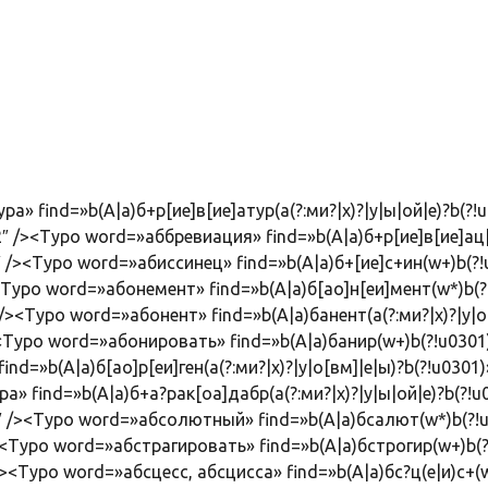
» find=»b(А|а)б+р[ие]в[ие]атур(а(?:ми?|х)?|у|ы|ой|е)?b(?!
″ /><Typo word=»аббревиация» find=»b(А|а)б+р[ие]в[ие]ац[
 /><Typo word=»абиссинец» find=»b(А|а)б+[ие]с+ин(w+)b(?!
<Typo word=»абонемент» find=»b(А|а)б[ао]н[еи]мент(w*)b(?
><Typo word=»абонент» find=»b(А|а)банент(а(?:ми?|х)?|у|о[
<Typo word=»абонировать» find=»b(А|а)банир(w+)b(?!u0301)
nd=»b(А|а)б[ао]р[еи]ген(а(?:ми?|х)?|у|о[вм]|е|ы)?b(?!u0301)
» find=»b(А|а)б+а?рак[оа]дабр(а(?:ми?|х)?|у|ы|ой|е)?b(?!u
″ /><Typo word=»абсолютный» find=»b(А|а)бсалют(w*)b(?!
<Typo word=»абстрагировать» find=»b(А|а)бстрогир(w+)b(?
><Typo word=»абсцесс, абсцисса» find=»b(А|а)бс?ц(е|и)с+(w