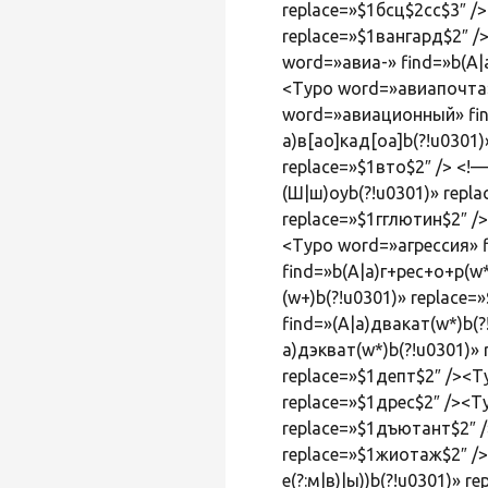
replace=»$1бсц$2сс$3″ /
replace=»$1вангард$2″ /
word=»авиа-» find=»b(А|
<Typo word=»авиапочта» 
word=»авиационный» find
а)в[ао]кад[оа]b(?!u0301
replace=»$1вто$2″ /> <
(Ш|ш)оуb(?!u0301)» repl
replace=»$1гглютин$2″ /
<Typo word=»агрессия» f
find=»b(А|а)г+рес+о+р(w*
(w+)b(?!u0301)» replac
find=»(А|а)двакат(w*)b(
а)дэкват(w*)b(?!u0301)»
replace=»$1депт$2″ /><T
replace=»$1дрес$2″ /><T
replace=»$1дъютант$2″ /
replace=»$1жиотаж$2″ />
е(?:м|в)|ы))b(?!u0301)»