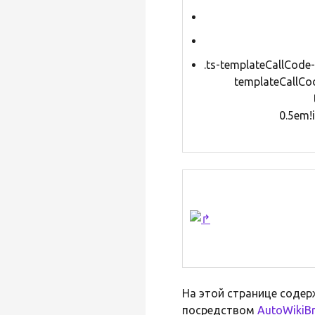
.ts-templateCallCode-
templateCallCod
0.5em!i
На этой странице соде
посредством
AutoWikiB