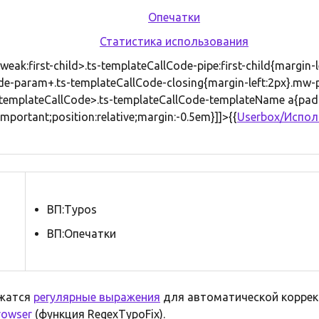
Опечатки
Статистика использования
weak:first-child>.ts-templateCallCode-pipe:first-child{margin-l
e-param+.ts-templateCallCode-closing{margin-left:2px}.mw-p
templateCallCode>.ts-templateCallCode-templateName a{pad
mportant;position:relative;margin:-0.5em}]]>{{
Userbox/Испо
ВП:Typos
ВП:Опечатки
ржатся
регулярные выражения
для автоматической коррек
rowser
(функция RegexTypoFix).