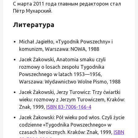
С марта 2011 года главным редактором стал
Пётр Мухарский.
Литература
Michał Jagiełło, «Tygodnik Powszechny» i
komunizm, Warszawa: NOWA, 1988
Jacek Żakowski, Anatomia smaku czyli
rozmowy o losach zespołu Tygodnika
Powszechnego w latach 1953—1956,
Warszawa: Wydawnictwo Wolne Pismo, 1988
Jacek Żakowski, Jerzy Turowicz: Trzy ćwiartki
wieku: rozmowy z Jerzym Turowiczem, Kraków:
Znak, 1999,
ISBN 83-7006-166-4
Jacek Żakowski: Pół wieku pod włos. Czyli życie
codzienne «Tygodnika Powszechnego» w
czasach heroicznych. Kraków: Znak, 1999,
ISBN