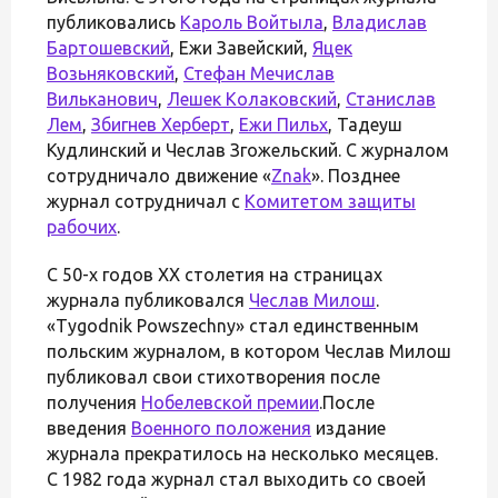
публиковались
Кароль Войтыла
,
Владислав
Бартошевский
, Ежи Завейский,
Яцек
Возьняковский
,
Стефан Мечислав
Вильканович
,
Лешек Колаковский
,
Станислав
Лем
,
Збигнев Херберт
,
Ежи Пильх
, Тадеуш
Кудлинский и Чеслав Згожельский. C журналом
сотрудничало движение «
Znak
». Позднее
журнал сотрудничал с
Комитетом защиты
рабочих
.
С 50-х годов XX столетия на страницах
журнала публиковался
Чеслав Милош
.
«Tygodnik Powszechny» стал единственным
польским журналом, в котором Чеслав Милош
публиковал свои стихотворения после
получения
Нобелевской премии
.После
введения
Военного положения
издание
журнала прекратилось на несколько месяцев.
С 1982 года журнал стал выходить со своей