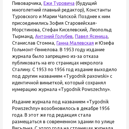
Пивоварчика,
Ежи Туровича
(будущий
многолетний главный редактор), Константы
Туровского и Марии Чапской. Позднее к ним
присоединились Зофия Старовейская-
Морстинова, Стефан Киселевский, Леопольд
Тырманд,
Антоний Голубев
,
Павел Ясеница
,
Станислав Стомма,
Ганна Малевская
и Юзефа
Гольмонт-Геннелова. В 1953 году издание
журнала было запрещено из-за отказа
публиковать на его страницах некролога
Сталину. С 1953 по 1956 год издание выходило
под другим названием «Tygodnik paxowski» с
идентичной виньеткой, который сохранял
нумерацию журнала «Tygodnik Powszechny».
Издание журнала под названием «Tygodnik
Powszechny» возобновилось в декабре 1956
года. В этот же год редакция стала
размещаться в современном здании по улице
Висьльна. С этого года на страницах журнала