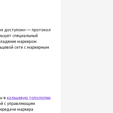
ым доступом» — протокол
ользует специальный
Владение маркером
ьцевой сети с маркерным
ны в
кольцевую топологию
ой с управляющим
передачи маркера