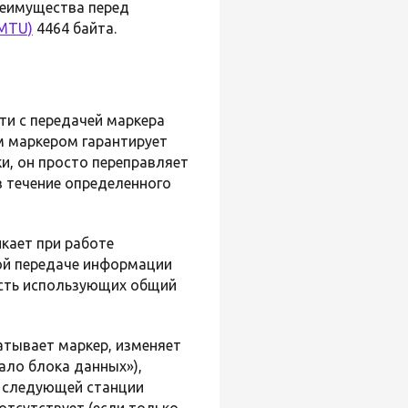
преимущества перед
(MTU)
4464 байта.
ети с передачей маркера
м маркером гарантирует
и, он просто переправляет
в течение определенного
кает при работе
ной передаче информации
есть использующих общий
атывает маркер, изменяет
ало блока данных»),
к следующей станции
отсутствует (если только