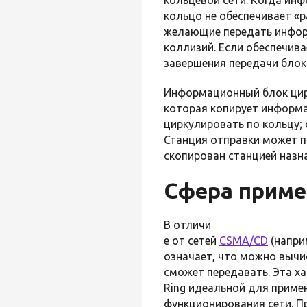
кольцо не обеспечивает «р
желающие передать информ
коллизий. Если обеспечив
завершения передачи блок
Информационный блок цирк
которая копирует информ
циркулировать по кольцу;
Станция отправки может п
скопирован станцией назн
Сфера приме
В отличи
е от сетей
CSMA/CD
(напри
означает, что можно вычи
сможет передавать. Эта ха
Ring идеальной для приме
функционирования сети. П