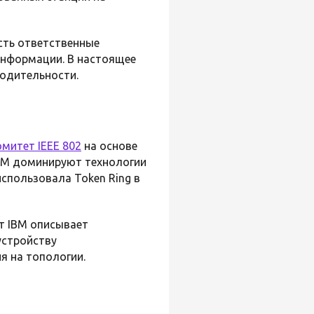
есть ответственные
информации. В настоящее
водительности.
омитет IEEE 802
на основе
IBM доминируют технологии
использовала Token Ring в
от IBM описывает
устройству
ия на топологии.