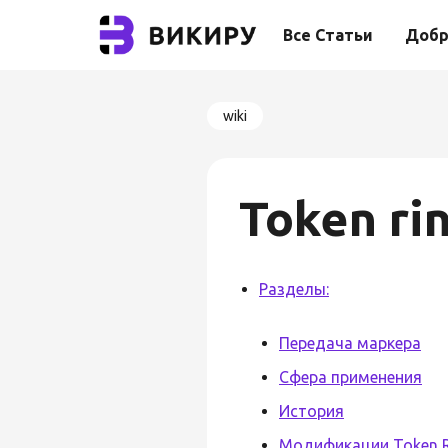
Все Статьи
Добр
wiki
Token ri
Разделы:
Передача маркера
Сфера применения
История
Модификации Token R