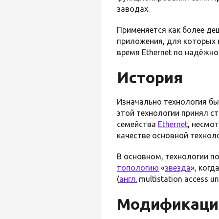
заводах.
Применяется как более деш
приложения, для которых 
время Ethernet по надёжно
История
Изначально технология б
этой технологии принял с
семейства
Ethernet
, несмо
качестве основной технол
В основном, технологии по
топологию
«
звезда
», ког
(
англ.
multistation access u
Модификации