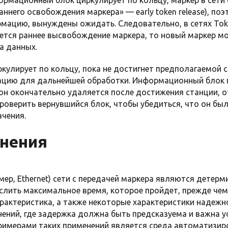
аннего освобождения маркера» — early token release), поэ
ацию, вынуждены ожидать. Следовательно, в сетях Toke
ается раннее высвобождение маркера, то новый маркер м
а данных.
улирует по кольцу, пока не достигнет предполагаемой с
ацию для дальнейшей обработки. Информационный блок
 он окончательно удаляется после достижения станции, о
роверить вернувшийся блок, чтобы убедиться, что он бы
ачения.
нения
мер, Ethernet) сети с передачей маркера являются детерм
слить максимальное время, которое пройдет, прежде чем
рактеристика, а также некоторые характеристики надежн
нений, где задержка должна быть предсказуема и важна 
римерами таких применений является среда автоматизир