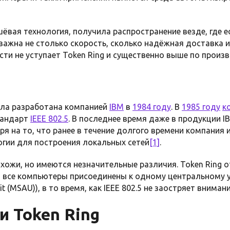
ёвая технология, получила распространение везде, где 
важна не столько скорость, сколько надёжная доставка 
сти не уступает Token Ring и существенно выше по произ
ыла разработана компанией
IBM
в
1984 году
. В
1985 году
к
тандарт
IEEE 802.5
. В последнее время даже в продукции 
тря на то, что ранее в течение долгого времени компания 
огии для построения локальных сетей
[1]
.
хожи, но имеются незначительные различия. Token Ring 
да все компьютеры присоединены к одному центральному 
nit (MSAU)), в то время, как IEEE 802.5 не заостряет вниман
 Token Ring