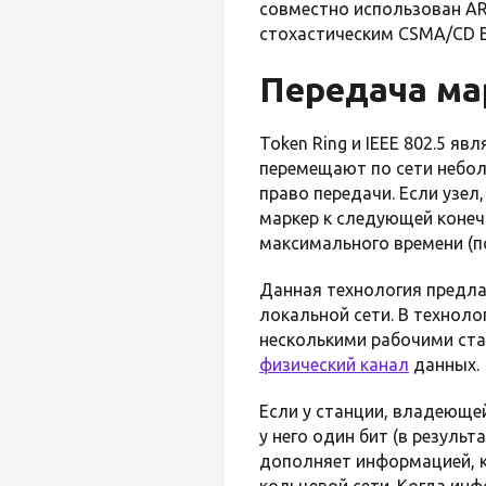
совместно использован AR
стохастическим CSMA/CD E
Передача ма
Token Ring и IEEE 802.5 я
перемещают по сети небол
право передачи. Если узе
маркер к следующей конеч
максимального времени (п
Данная технология предла
локальной сети. В технол
несколькими рабочими ст
физический канал
данных.
Если у станции, владеюще
у него один бит (в резуль
дополняет информацией, к
кольцевой сети. Когда инф