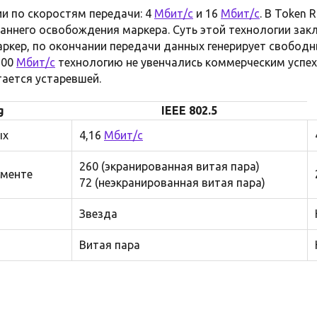
и по скоростям передачи: 4
Мбит/с
и 16
Мбит/с
. В Token 
аннего освобождения маркера. Суть этой технологии зак
ркер, по окончании передачи данных генерирует свободны
100
Мбит/с
технологию не увенчались коммерческим успех
тается устаревшей.
g
IEEE 802.5
ых
4,16
Мбит/с
260 (экранированная витая пара)
гменте
72 (неэкранированная витая пара)
Звезда
Витая пара