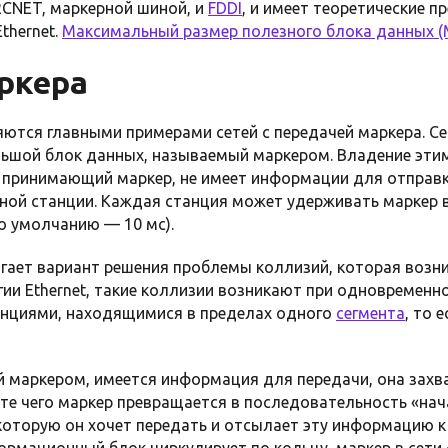
CNET, маркерной шиной, и
FDDI
, и имеет теоретические 
thernet.
Максимальный размер полезного блока данных 
ркера
вляются главными примерами сетей с передачей маркера. С
ьшой блок данных, называемый маркером. Владение эти
л, принимающий маркер, не имеет информации для отправк
ной станции. Каждая станция может удерживать маркер 
о умолчанию — 10 мс).
гает вариант решения проблемы коллизий, которая возни
огии Ethernet, такие коллизии возникают при одновремен
анциями, находящимися в пределах одного
сегмента
, то 
й маркером, имеется информация для передачи, она захв
тате чего маркер превращается в последовательность «нач
оторую он хочет передать и отсылает эту информацию 
ормационный блок циркулирует по кольцу, маркер в сети 