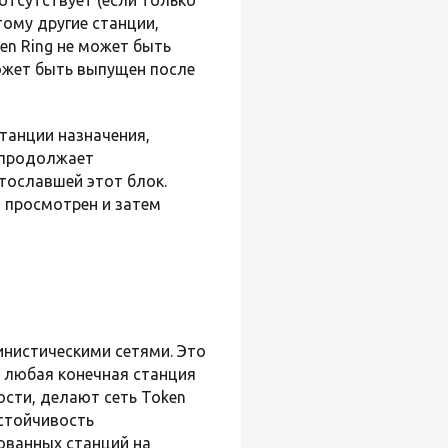
тому другие станции,
n Ring не может быть
ожет быть выпущен после
танции назначения,
 продолжает
тославшей этот блок.
л просмотрен и затем
инистическими сетями. Это
 любая конечная станция
ости, делают сеть Token
устойчивость
ованных станций на