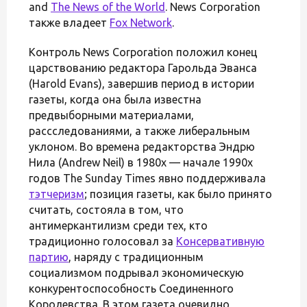
and
The News of the World
. News Corporation
также владеет
Fox Network
.
Контроль News Corporation положил конец
царствованию редактора Гарольда Эванса
(Harold Evans), завершив период в истории
газеты, когда она была известна
предвыборными материалами,
рассследованиями, а также либеральным
уклоном. Во времена редакторства Эндрю
Нила (Andrew Neil) в 1980х — начале 1990х
годов The Sunday Times явно поддерживала
тэтчеризм
; позиция газеты, как было принято
считать, состояла в том, что
антимеркантилизм среди тех, кто
традиционно голосовал за
Консервативную
партию
, наряду с традиционным
социализмом подрывал экономическую
конкурентоспособность Соединенного
Королевства. В этом газета очевидно