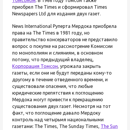
Томсоном
. В 1966 году Томсон также
приобрел The Times и сформировал Times
Newspapers Ltd для издания двух газет.
News International Руперта Мердока приобрела
права на The Times в 1981 году, но
правительство консерваторов не представило
вопрос о покупке на рассмотрение Комиссии
по монополиям и слияниям, в основном
потому, что предыдущий владелец,
Корпорация Томсон
, угрожала закрыть
газеты, если они не будут переданы кому-то
другому в течение отведенного времени, и
существовали опасения, что любые
юридические препятствия к поглощению
Мердока могут привести к прекращению
существования двух газет. Несмотря на тот
факт, что поглощение давало Мердоку
контроль над четырьмя национальными
газетами: The Times, The Sunday Times,
The Sun