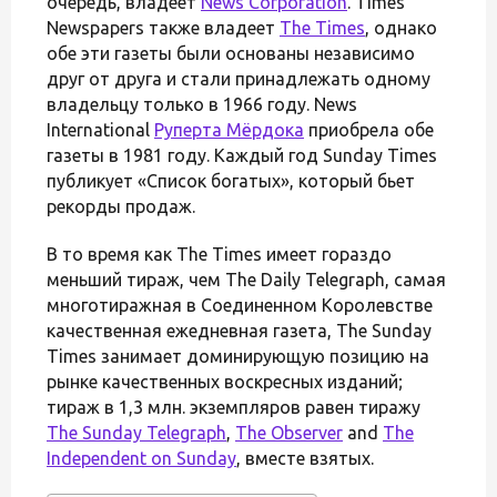
очередь, владеет
News Corporation
. Times
Newspapers также владеет
The Times
, однако
обе эти газеты были основаны независимо
друг от друга и стали принадлежать одному
владельцу только в 1966 году. News
International
Руперта Мёрдока
приобрела обе
газеты в 1981 году. Каждый год Sunday Times
публикует «Список богатых», который бьет
рекорды продаж.
В то время как The Times имеет гораздо
меньший тираж, чем The Daily Telegraph, самая
многотиражная в Соединенном Королевстве
качественная ежедневная газета, The Sunday
Times занимает доминирующую позицию на
рынке качественных воскресных изданий;
тираж в 1,3 млн. экземпляров равен тиражу
The Sunday Telegraph
,
The Observer
and
The
Independent on Sunday
, вместе взятых.