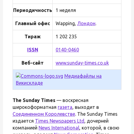
Периодичность
1 неделя
Главный офис
Wapping,
Лондон
.
Тираж
1 202 235
ISSN
0140-0460
Веб-сайт
www.sunday-times.co.uk
Медиафайлы на
Викискладе
The Sunday Times
— воскресная
широкоформатная
газета
, выходит в
Cоединенном Королевстве
. The Sunday Times
издается
Times Newspapers Ltd
, дочерней
компанией
News International
, которой, в свою