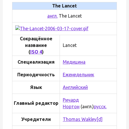
The Lancet
англ.
The Lancet
Сокращённое
название
Lancet
(
ISO 4
)
Специализация
Медицина
Периодичность
Еженедельник
Язык
Английский
Ричард
Главный редактор
Нортон
(англ.)
русск.
Учредители
Thomas Wakley
[d]