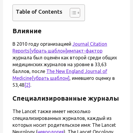
Table of Contents
Влияние
В 2010 году организацией
Journal Citation
Reports
[убрать шаблон]
импакт-фактор
журнала был оценён как второй среди общих
медицинских журналов на уровне в 33,63
баллов, после
The New England Journal of
Medicine
[убрать шаблон]
, имевшего оценку в
53,48
[2]
.
Специализированные журналы
The Lancet также имеет несколько
специализированных журналов, каждый из
которых носит родительское имя: The Lancet
Neurology (
неврология
), The Lancet Oncology