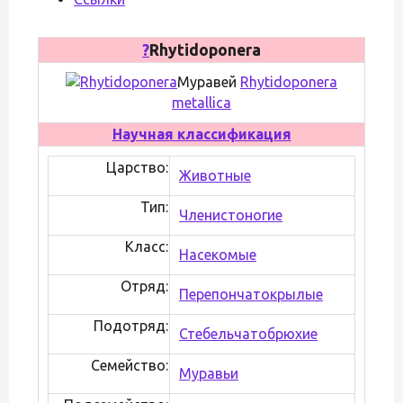
?
Rhytidoponera
Муравей
Rhytidoponera
metallica
Научная классификация
Царство:
Животные
Тип:
Членистоногие
Класс:
Насекомые
Отряд:
Перепончатокрылые
Подотряд:
Стебельчатобрюхие
Семейство:
Муравьи