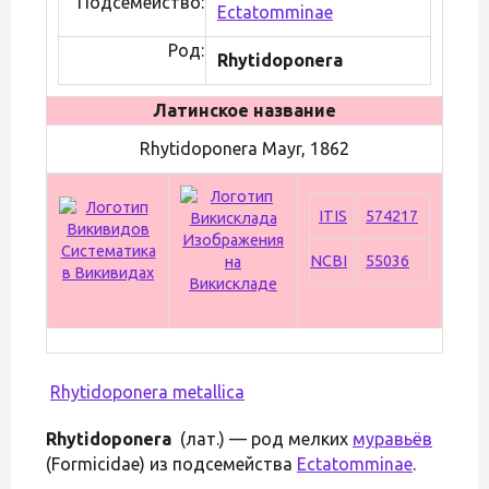
Подсемейство:
Ectatomminae
Род:
Rhytidoponera
Латинское название
Rhytidoponera Mayr, 1862
ITIS
574217
Изображения
Систематика
NCBI
55036
на
в Викивидах
Викискладе
Rhytidoponera metallica
Rhytidoponera
(лат.) — род мелких
муравьёв
(Formicidae) из подсемейства
Ectatomminae
.