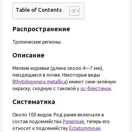
Table of Contents
Распространение
Тропические регионы.
Описание
Мелкие муравьи (длина около 4—7 мм),
гнездящиеся в почве. Некоторые виды
(
Rhytidoponera metallica
) имеют сине-зелёную
окраску, сходную с таковой у
ос-блестянок
.
Систематика
Около 100 видов. Род ранее включали в
состав подсемейства
Ponerinae
, теперь его
относят к подсемейству
Ectatomminae
.