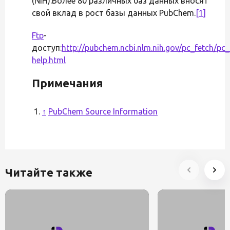
(NIH).Более 80 различных баз данных вносят
свой вклад в рост базы данных PubChem.
[1]
Ftp
-
доступ:
http://pubchem.ncbi.nlm.nih.gov/pc_fetch/pc_
help.html
Примечания
↑
PubChem Source Information
Читайте также