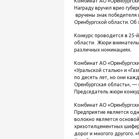
Комбинат АО «Оренбургски
Награду вручил врио губе
вручены знак победителя 
Оренбургской области. Об
Конкурс проводится в 25-
области. Жюри внимательн
различных номинациях.
Комбинат АО «Оренбургски
«Уральской сталью» и «Га
по десять лет, но они каж
Оренбургская область», —
Председатель жюри конкурс
Комбинат АО «Оренбургск
Предприятие является од
волокно является основой
хризотилцементных шифер
дорог и многого другого.