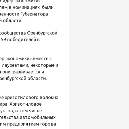
Лидер экономики».
елям в номинациях были
занности Губернатора
й области.
 сообщества Оренбургской
 59 победителей в
р экономики» вместе с
 лауреатами, некоторые и
 они, развивается и
ренбургской области,
е хризотилового волокна.
ира. Хризотиловое
ктов, в том числе
ительства автомобильных
щим предприятием города