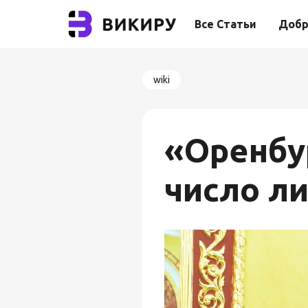
Все Статьи
Добр
wiki
«Оренбу
число л