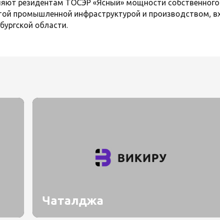
ляют резидентам ТОСЭР «Ясный» мощности собственного 
той промышленной инфраструктурой и производством, вх
ургской области.
Чаталджа