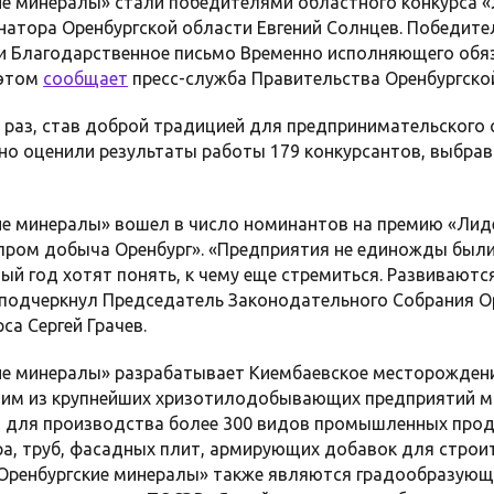
е минералы» стали победителями областного конкурса «
рнатора Оренбургской области Евгений Солнцев. Победит
и Благодарственное письмо Временно исполняющего обя
 этом
сообщает
пресс-служба Правительства Оренбургско
й раз, став доброй традицией для предпринимательского
о оценили результаты работы 179 конкурсантов, выбрав
е минералы» вошел в число номинантов на премию «Лиде
зпром добыча Оренбург». «Предприятия не единожды были
дый год хотят понять, к чему еще стремиться. Развиваются
 подчеркнул Председатель Законодательного Собрания О
а Сергей Грачев.
ие минералы» разрабатывает Киембаевское месторождени
ним из крупнейших хризотилодобывающих предприятий м
 для производства более 300 видов промышленных проду
а, труб, фасадных плит, армирующих добавок для стро
 «Оренбургские минералы» также являются градообразую