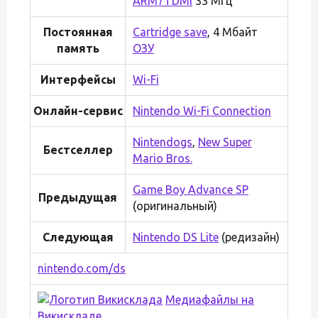
ARM7TDMI
33 МГц
Постоянная
Cartridge save
, 4 Мбайт
память
ОЗУ
Интерфейсы
Wi-Fi
Онлайн-сервис
Nintendo Wi-Fi Connection
Nintendogs
,
New Super
Бестселлер
Mario Bros.
Game Boy Advance SP
Предыдущая
(оригинальный)
Следующая
Nintendo DS Lite
(редизайн)
nintendo.com/ds
Медиафайлы на
Викискладе