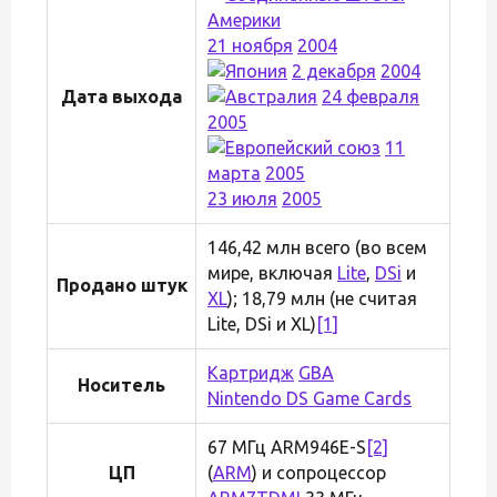
21 ноября
2004
2 декабря
2004
Дата выхода
24 февраля
2005
11
марта
2005
23 июля
2005
146,42 млн всего (во всем
мире, включая
Lite
,
DSi
и
Продано штук
XL
); 18,79 млн (не считая
Lite, DSi и XL)
[1]
Картридж
GBA
Носитель
Nintendo DS Game Cards
67 МГц ARM946E-S
[2]
ЦП
(
ARM
) и сопроцессор