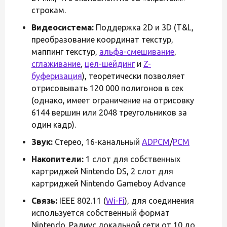
строкам.
Видеосистема:
Поддержка 2D и 3D (T&L,
преобразование координат текстур,
маппинг текстур,
альфа-смешивание
,
сглаживание
,
цел-шейдинг
и
Z-
буферизация
), теоретически позволяет
отрисовывать 120 000 полигонов в сек
(однако, имеет ограничение на отрисовку
6144 вершин или 2048 треугольников за
один кадр).
Звук:
Стерео, 16-канальный
ADPCM
/
PCM
Накопители:
1 слот для собственных
картриджей Nintendo DS, 2 слот для
картриджей Nintendo Gameboy Advance
Связь:
IEEE 802.11 (
Wi-Fi
), для соединения
используется собственный формат
Nintendo. Радиус локальной сети от 10 до