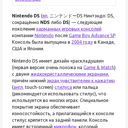
Nintendo DS
(
яп.
ニンテンドーDS Нинтэндо: DS,
сокращённо
NDS
либо
DS
) — следующее
поколение
карманных игровых консолей
компании
Nintendo
после
Game Boy Advance SP
.
Консоль была выпущена в
2004 году
в Канаде,
США и Японии.
Nintendo DS имеет дизайн «раскладушки»
(первая версия очень похожа на
Game & Watch
)
с двумя
жидкокристаллическими экранами
,
причём нижний
экран чувствителен к нажатию
(
англ.
touch-screen)
стилуса
или пальца
(рекомендуется использовать стилус), что
используется во многих играх. Специальное
покрытие экрана обеспечивает
износостойкость, а прилагающийся к консоли
стилус крепится на задней панели. Консоль
имеет встроенный
микрофон
, который