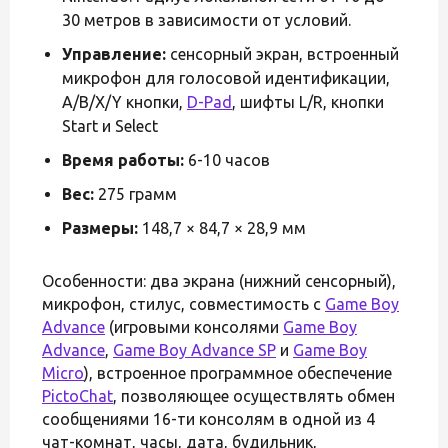
30 метров в зависимости от условий.
Управление:
сенсорный экран, встроенный
микрофон для голосовой идентификации,
A/B/X/Y кнопки,
D-Pad
, шифты L/R, кнопки
Start и Select
Время работы:
6-10 часов
Вес:
275 грамм
Размеры:
148,7 × 84,7 × 28,9 мм
Особенности: два экрана (нижний сенсорный),
микрофон, стилус, совместимость с
Game Boy
Advance
(игровыми консолями
Game Boy
Advance
,
Game Boy Advance SP
и
Game Boy
Micro
), встроенное программное обеспечение
PictoChat
, позволяющее осуществлять обмен
сообщениями 16-ти консолям в одной из 4
чат-комнат, часы, дата, будильник,