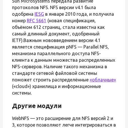
Sun Microsystems передала развитие
протоколов NFS. NFS версии v4.1 была
одобрена
IESG
в январе 2010 года, и получила
номер
RFC 5661
(новая спецификация,
объёмом 612 страниц, стала известна как
самый длинный документ, одобренный
IETF).Важным нововведением версии 4.1
является спецификация pNFS — Parallel NFS,
механизма параллельного доступа NFS-
клиента к данным множества распределенных
NFS-серверов. Наличие такого механизма в
стандарте сетевой файловой системы
поможет строить распределённые
«облачные»
(«cloud») хранилища и информационные
системы.
Другие модули
WebNFS — это расширение для NFS версий 2 и
3, которое позволяют легче интегрироваться в