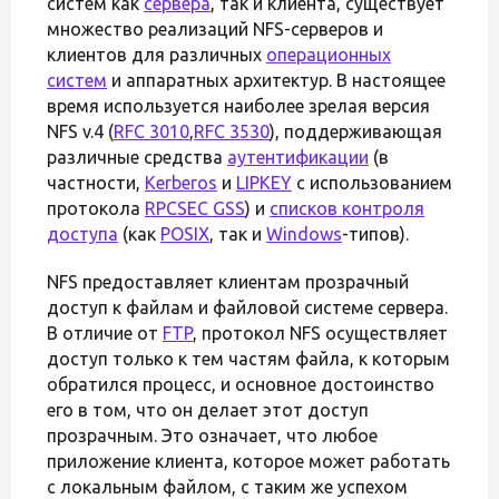
систем как
сервера
, так и клиента, существует
множество реализаций NFS-серверов и
клиентов для различных
операционных
систем
и аппаратных архитектур. В настоящее
время используется наиболее зрелая версия
NFS v.4 (
RFC 3010
,
RFC 3530
), поддерживающая
различные средства
аутентификации
(в
частности,
Kerberos
и
LIPKEY
с использованием
протокола
RPCSEC GSS
) и
списков контроля
доступа
(как
POSIX
, так и
Windows
-типов).
NFS предоставляет клиентам прозрачный
доступ к файлам и файловой системе сервера.
В отличие от
FTP
, протокол NFS осуществляет
доступ только к тем частям файла, к которым
обратился процесс, и основное достоинство
его в том, что он делает этот доступ
прозрачным. Это означает, что любое
приложение клиента, которое может работать
с локальным файлом, с таким же успехом