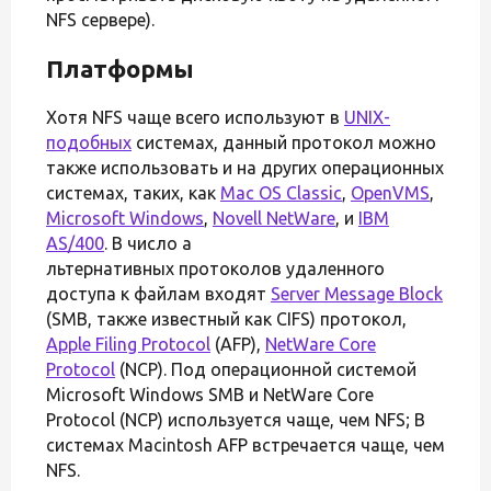
NFS сервере).
Платформы
Хотя NFS чаще всего используют в
UNIX-
подобных
системах, данный протокол можно
также использовать и на других операционных
системах, таких, как
Mac OS Classic
,
OpenVMS
,
Microsoft Windows
,
Novell NetWare
, и
IBM
AS/400
. В число а
льтернативных протоколов удаленного
доступа к файлам входят
Server Message Block
(SMB, также известный как CIFS) протокол,
Apple Filing Protocol
(AFP),
NetWare Core
Protocol
(NCP). Под операционной системой
Microsoft Windows SMB и NetWare Core
Protocol (NCP) используется чаще, чем NFS; В
системах Macintosh AFP встречается чаще, чем
NFS.