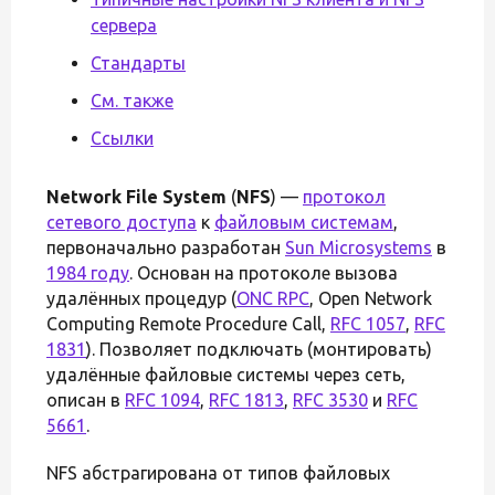
сервера
Стандарты
См. также
Ссылки
Network File System
(
NFS
) —
протокол
сетевого доступа
к
файловым системам
,
первоначально разработан
Sun Microsystems
в
1984 году
. Основан на протоколе вызова
удалённых процедур (
ONC RPC
, Open Network
Computing Remote Procedure Call,
RFC 1057
,
RFC
1831
). Позволяет подключать (монтировать)
удалённые файловые системы через сеть,
описан в
RFC 1094
,
RFC 1813
,
RFC 3530
и
RFC
5661
.
NFS абстрагирована от типов файловых