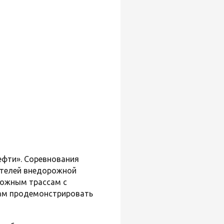
ефти». Соревнования
ителей внедорожной
ложным трассам с
кам продемонстрировать