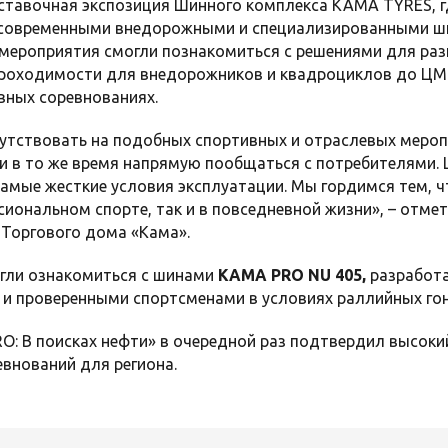
ставочная экспозиция Шинного комплекса KAMA TYRES, г
современными внедорожными и специализированными ши
 мероприятия смогли познакомиться с решениями для раз
роходимости для внедорожников и квадроциклов до ЦМК
вных соревнованиях.
утствовать на подобных спортивных и отраслевых мероп
и в то же время напрямую пообщаться с потребителями
самые жесткие условия эксплуатации. Мы гордимся тем, 
сиональном спорте, так и в повседневной жизни», – отме
Торгового дома «Кама».
огли ознакомиться с шинами
KAMA PRO NU 405
,
разработа
и проверенными спортсменами в условиях раллийных гон
: В поисках нефти» в очередной раз подтвердил высокий
внований для региона.