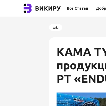
Все Статьи
Добр
wiki
KAMA TY
продукц
РТ «END