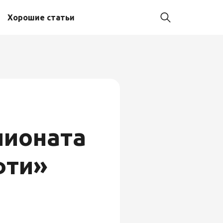
Хорошие статьи
пионата
фти»