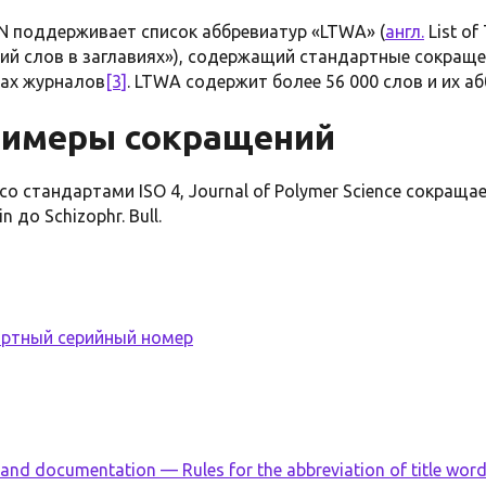
 поддерживает список аббревиатур «LTWA» (
англ.
List of
ий слов в заглавиях»), содержащий стандартные сокраще
ках журналов
[3]
. LTWA содержит более 56 000 слов и их а
римеры сокращений
о стандартами ISO 4, Journal of Polymer Science сокращаетс
n до Schizophr. Bull.
ртный серийный номер
and documentation — Rules for the abbreviation of title words