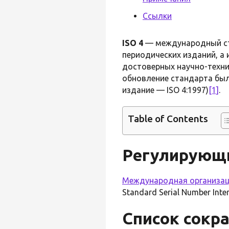
Ссылки
ISO 4
— международный с
периодических изданий, а
достоверных научно-техни
обновление стандарта был
издание — ISO 4:1997)
[1]
.
Table of Contents
Регулирующи
Международная организац
Standard Serial Number Inte
Список сокр