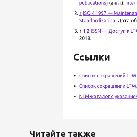
publications)
(англ.).
Inter
↑
ISO 4:1997 — Maintenanc
Standardization
. Дата о
↑
1
2
ISSN — Доступ к L
2018.
Ссылки
Список сокращений LTW
Список сокращений LTWA
NLM-каталог с указанием
Читайте также