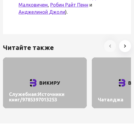
Малковичем
,
Робин Райт Пенн
и
Анджелиной Джоли
).
Читайте также
Служебная:Источники
книг/9785397013253
Чаталджа