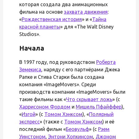
которая создала два анимационных
фильма на основе
захвата движения
:
«
Рождественская история
» и «
Тайна
красной планеты
» для «The Walt Disney
Studios».
Начала
В 1997 году, под руководством
Роберта
Земекиса
, наряду с его партнёрами Джека
Рапке и Стива Старки была создана
компания «ImageMovers». Среди
производств компании «ImageMovers» были
такие фильмы как «
Что скрывает ложь
» (с
Харрисоном Фордом
и
Мишель Пфайффер
),
«
Изгой
» (с
Томом Хэнксом
), «
Полярный
экспресс
» (также с
Томом Хэнксом
) и её
последний фильм «
Беовульф
» (с
Рэем
Уинстоном
,
Энтони Хопкинсом
,
Джоном