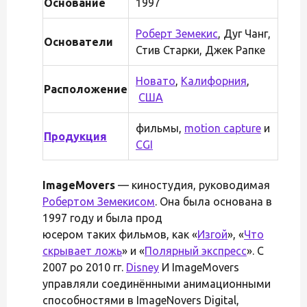
Основание
1997
Роберт Земекис
, Дуг Чанг,
Основатели
Стив Старки, Джек Рапке
Новато
,
Калифорния
,
Расположение
США
фильмы,
motion capture
и
Продукция
CGI
ImageMovers
— киностудия, руководимая
Робертом Земекисом
. Она была основана в
1997 году и была прод
юсером таких фильмов, как «
Изгой
», «
Что
скрывает ложь
» и «
Полярный экспресс
». С
2007 ро 2010 гг.
Disney
И ImageMovers
управляли соединёнными анимационными
способностями в ImageNovers Digital,