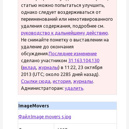
статью можно попытаться улучшить,
однако следует воздерживаться от
переименований или немотивированного
удаления содержания, подробнее см.
руководство к дальнейшему действию
.
Не снимайте пометку о выставлении на
удаление до окончания
обсуждения.
Последнее изменение
сделано участником
31.163.104.130
(
вклад
,
журналы
) в 11:22, 23 октября
2013 (UTC; около 2285 дней назад).
Ссылки сюда
,
история
,
журналы
.
Администраторам:
удалить
.
ImageMovers
Файл:Image movers s.jpg