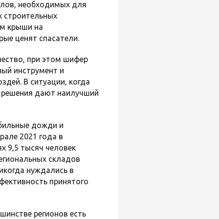
алов, необходимых для
х строительных
ом крыши на
ые ценят спасатели.
чество, при этом шифер
ный инструмент и
дей. В ситуации, когда
е решения дают наилучший
обильные дожди и
рале 2021 года в
х 9,5 тысяч человек
региональных складов
икогда нуждались в
ффективность принятого
шинстве регионов есть