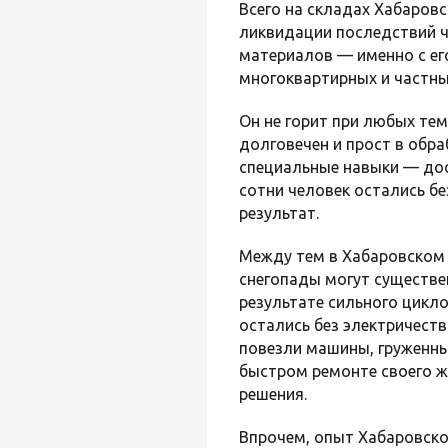
Всего на складах Хабаров
ликвидации последствий ч
материалов — именно с ег
многоквартирных и частны
Он не горит при любых те
долговечен и прост в обр
специальные навыки — дос
сотни человек остались б
результат.
Между тем в Хабаровском 
снегопады могут существе
результате сильного цикло
остались без электричест
повезли машины, груженны
быстром ремонте своего жи
решения.
Впрочем, опыт Хабаровско