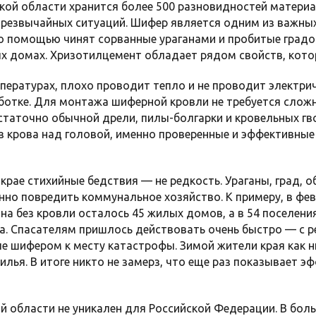
ской области хранится более 500 разновидностей матери
резвычайных ситуаций. Шифер является одним из важны
о помощью чинят сорванные ураганами и пробитые град
х домах. Хризотилцемент обладает рядом свойств, котор
мпературах, плохо проводит тепло и не проводит электри
аботке. Для монтажа шиферной кровли не требуется слож
таточно обычной дрели, пилы-болгарки и кровельных гвоз
ез крова над головой, именно проверенные и эффективны
крае стихийные бедствия — не редкость. Ураганы, град, 
нно повредить коммунальное хозяйство. К примеру, в фев
на без кровли осталось 45 жилых домов, а в 54 поселения
ва. Спасателям пришлось действовать очень быстро — с 
е шифером к месту катастрофы. Зимой жители края как н
лья. В итоге никто не замерз, что еще раз показывает э
й области не уникален для Российской Федерации. В боль