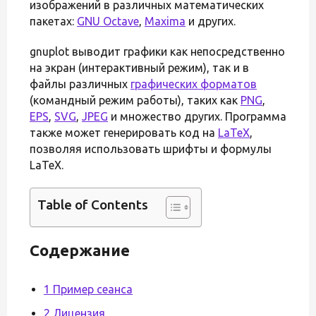
изображений в различных математических
пакетах:
GNU Octave
,
Maxima
и других.
gnuplot выводит графики как непосредственно
на экран (интерактивный режим), так и в
файлы различных
графических форматов
(командный режим работы), таких как
PNG
,
EPS
,
SVG
,
JPEG
и множество других. Программа
также может генерировать код на
LaTeX
,
позволяя использовать шрифты и формулы
LaTeX.
Table of Contents
Содержание
1 Пример сеанса
2 Лицензия