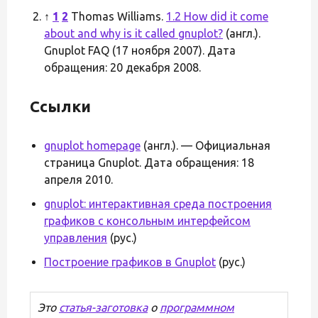
↑
1
2
Thomas Williams.
1.2 How did it come
about and why is it called gnuplot?
(англ.).
Gnuplot FAQ (17 ноября 2007). Дата
обращения: 20 декабря 2008.
Ссылки
gnuplot homepage
(англ.). — Официальная
страница Gnuplot. Дата обращения: 18
апреля 2010.
gnuplot: интерактивная среда построения
графиков с консольным интерфейсом
управления
(рус.)
Построение графиков в Gnuplot
(рус.)
Это
статья-заготовка
о
программном