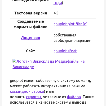
года
)
Тестовая версия
4.5
Создаваемые
gnuplot plot files
[d]
форматы файлов
собственная
Лицензия
свободная лицензия
Сайт
gnuplot.sf.net
Медиафайлы на
Викискладе
gnuplot имеет собственную систему команд,
может работать интерактивно (в режиме
командной строки
) и вы
полнять
скрипты
, читаемые из
файлов
. Также
используется в качестве системы вывода