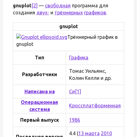
gnuplot
[2]
—
свободная
программа для
создания
двух-
и
трёхмерных
графиков
.
gnuplot
Трёхмерный график в
gnuplot
Тип
Графика
Томас Уильямс,
Разработчики
Колин Келли и др.
Написана на
Си
[1]
Операционная
Кроссплатформенная
система
Первый выпуск
1986
4.4 (
13 марта
2010
Последняя версия