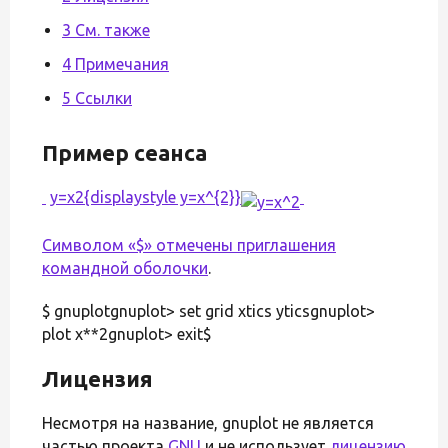
3 См. также
4 Примечания
5 Ссылки
Пример сеанса
y=x2{displaystyle y=x^{2}}
Символом «$» отмечены приглашения
командной оболочки
.
$ gnuplotgnuplot> set grid xtics yticsgnuplot>
plot x**2gnuplot> exit$
Лицензия
Несмотря на название, gnuplot не является
частью проекта
GNU
и не использует
лицензию