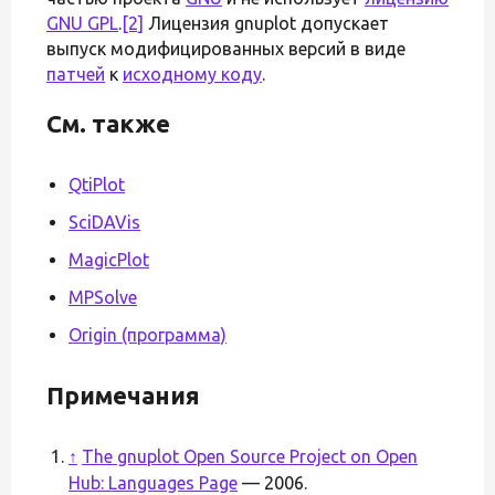
GNU GPL
.
[2]
Лицензия gnuplot допускает
выпуск модифицированных версий в виде
патчей
к
исходному коду
.
См. также
QtiPlot
SciDAVis
MagicPlot
MPSolve
Origin (программа)
Примечания
↑
The gnuplot Open Source Project on Open
Hub: Languages Page
— 2006.