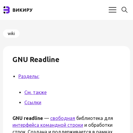
wiki
GNU Readline
Разделы:
См. также
Ссылки
GNU readline
—
свободная
библиотека для
интерфейса командной строки
и обработки
строк. Создана и поддерживается в рамках