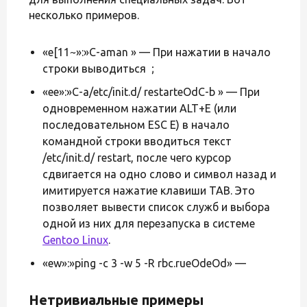
несколько примеров.
«e[11~»:»C-aman » — При нажатии в начало
строки выводиться ;
«ee»:»C-a/etc/init.d/ restarteOdC-b » — При
одновременном нажатии ALT+E (или
последовательном ESC E) в начало
командной строки вводиться текст
/etc/init.d/ restart, после чего курсор
сдвигается на одно слово и символ назад и
имитируется нажатие клавиши TAB. Это
позволяет вывести список служб и выбора
одной из них для перезапуска в системе
Gentoo Linux
.
«ew»:»ping -c 3 -w 5 -R rbc.rueOdeOd» —
Нетривиальные примеры