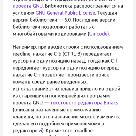
проекта GNU
. Библиотека распространяется на
условиях
GNU General Public License
. Текущая
версия библиотеки — 6.0. Последние версии
библиотеки позволяют работать с
многобайтовыми кодировками (
Unicode
).
Например, при вводе строки с использованием
readline, нажатие C-b (CTRL-B) передвигает
курсор на одну позицию назад, тогда как C-f
передвигает курсор на одну позицию вперёд;
нажатие C-r позволяет произвести поиск
команд среди ранее введённых;
использование этих клавиш пришло из одной
из старейших и популярнейших программ
проекта GNU —
текстового редактора
Emacs
(описаны назначенные по умолчанию
клавиши, но это назначение можно изменить,
сделав его подобным применяемому в
редакторе
vi
). Кроме того, readline