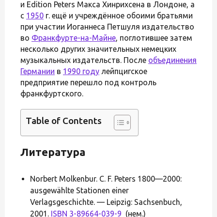
и Edition Peters Макса Хинрихсена в Лондоне, а
с
1950
г. ещё и учреждённое обоими братьями
при участии Иоганнеса Петшуля издательство
во
Франкфурте-на-Майне
, поглотившее затем
несколько других значительных немецких
музыкальных издательств. После
объединения
Германии
в
1990 году
лейпцигское
предприятие перешло под контроль
франкфуртского.
Table of Contents
Литература
Norbert Molkenbur. C. F. Peters 1800—2000:
ausgewählte Stationen einer
Verlagsgeschichte. — Leipzig: Sachsenbuch,
2001.
ISBN 3-89664-039-9
(нем.)