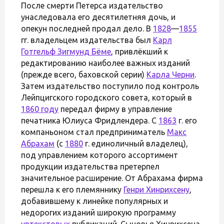
После смерти Петерса издательство
унаследовала его десятилетняя дочь, и
опекун последней продал дело. В
1828
—
1855
гг. владельцем издательства был
Карл
Готгельф Зигмунд Бёме
, привлёкший к
редактированию наиболее важных изданий
(прежде всего, баховской серии)
Карла Черни
.
Затем издательство поступило под контроль
Лейпцигского городского совета, который в
1860 году
передал фирму в управление
печатника Юлиуса Фридлендера. С
1863
г. его
компаньоном стал предприниматель
Макс
Абрахам
(с
1880
г. единоличный владелец),
под управлением которого ассортимент
продукции издательства претерпел
значительное расширение. От Абрахама фирма
перешла к его племяннику
Генри Хинрихсену
,
добавившему к линейке популярных и
недорогих изданий широкую программу
уртекстовых
публикаций. Сыновья Хинрихсена