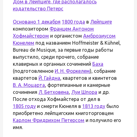
Дом в Лейпциге, где располагалось
издательство Петерс
Основано
1 декабря
1800 года
в
Лейпциге
композитором
Францем Антоном
Хофмайстером
и органистом
Амброзиусом
Кюнелем
под названием Hoffmeister & Kühnel,
Bureau de Musique, за первые годы работы
выпустило, среди прочего, собрание
клавирных и органных сочинений
Баха
(подготовленное
И. Н. Форкелем
), собрание
квартетов
Й. Гайдна
, квартетов и квинтетов
В. А. Моцарта
, фортепианные и камерные
сочинения
Л. Бетховена
,
Луи Шпора
и др.
После отхода Хофмайстера от дел в
1805 году
и смерти Кюнеля в
1813 году
было
приобретено лейпцигским книготорговцем
Карлом Фридрихом Петерсом
и получило его
имя.