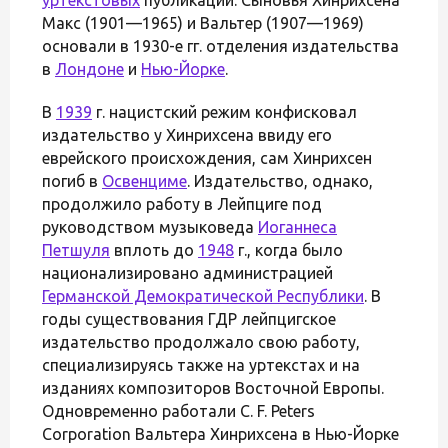
Макс (1901—1965) и Вальтер (1907—1969)
основали в 1930-е гг. отделения издательства
в
Лондоне
и
Нью-Йорке
.
В
1939
г. нацистский режим конфисковал
издательство у Хинрихсена ввиду его
еврейского происхождения, сам Хинрихсен
погиб в
Освенциме
. Издательство, однако,
продолжило работу в Лейпциге под
руководством музыковеда
Иоганнеса
Петшуля
вплоть до
1948
г., когда было
национализировано администрацией
Германской Демократической Республики
. В
годы существования ГДР лейпцигское
издательство продолжало свою работу,
специализируясь также на уртекстах и на
изданиях композиторов Восточной Европы.
Одновременно работали C. F. Peters
Corporation Вальтера Хинрихсена в Нью-Йорке