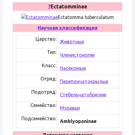
?
Ectatomminae
Ectatomma tuberculatum
Научная классификация
Царство:
Животные
Тип:
Членистоногие
Класс:
Насекомые
Отряд:
Перепончатокрылые
Подотряд:
Стебельчатобрюхие
Семейство:
Муравьи
Подсемейство:
Amblyoponinae
Латинское название