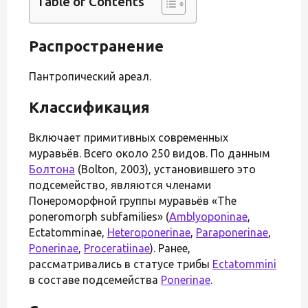
Table of Contents
Распространение
Пантропический ареал.
Классификация
Включает примитивных современных
муравьёв. Всего около 250 видов. По данным
Болтона
(Bolton, 2003), установившего это
подсемейство, являются членами
Понероморфной группы муравьёв «The
poneromorph subfamilies» (
Amblyoponinae
,
Ectatomminae,
Heteroponerinae
,
Paraponerinae
,
Ponerinae
,
Proceratiinae
). Ранее,
рассматривались в статусе трибы
Ectatommini
в составе подсемейства
Ponerinae
.