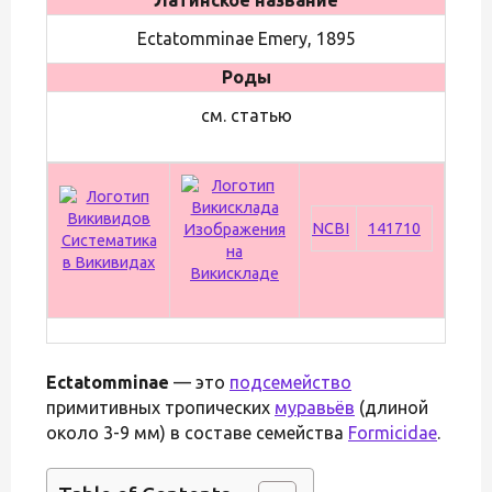
Ectatomminae Emery, 1895
Роды
см. статью
NCBI
141710
Изображения
Систематика
на
в Викивидах
Викискладе
Ectatomminae
— это
подсемейство
примитивных тропических
муравьёв
(длиной
около 3-9 мм) в составе семейства
Formicidae
.