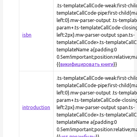
.ts-templateCallCode-weak:first-chil
templateCallCode-pipe:first-child{m
left:0}.mw-parser-output .ts-templa
param+.ts-templateCallCode-closin
isbn
left:2px}.mw-parser-output span.ts-
templateCallCode>.ts-templateCall
templateName a{padding:0
0.5em!important;position:relative;ma
{{
викифицировать книги
}}
.ts-templateCallCode-weak:first-chil
templateCallCode-pipe:first-child{m
left:0}.mw-parser-output .ts-templa
param+.ts-templateCallCode-closin
introduction
left:2px}.mw-parser-output span.ts-
templateCallCode>.ts-templateCall
templateName a{padding:0
0.5em!important;position:relative;ma
{{
нет преамбулы
}}