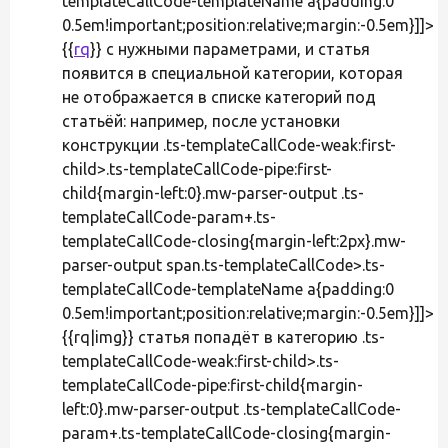
templateCallCode-templateName a{padding:0
0.5em!important;position:relative;margin:-0.5em}]]>
{{
rq
}} с нужными параметрами, и статья
появится в специальной категории, которая
не отображается в списке категорий под
статьёй: например, после установки
конструкции .ts-templateCallCode-weak:first-
child>.ts-templateCallCode-pipe:first-
child{margin-left:0}.mw-parser-output .ts-
templateCallCode-param+.ts-
templateCallCode-closing{margin-left:2px}.mw-
parser-output span.ts-templateCallCode>.ts-
templateCallCode-templateName a{padding:0
0.5em!important;position:relative;margin:-0.5em}]]>
{{rq|img}} статья попадёт в категорию .ts-
templateCallCode-weak:first-child>.ts-
templateCallCode-pipe:first-child{margin-
left:0}.mw-parser-output .ts-templateCallCode-
param+.ts-templateCallCode-closing{margin-