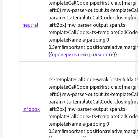
templateCallCode-pipe:first-child{margi
left:0}.mw-parser-output .ts-templateCa
param+.ts-templateCallCode-closing{ma
neutral
left:2px}.mw-parser-output span.ts-
templateCallCode>.ts-templateCallCode
templateName a{padding:0
0.5em!important;position:relative;margi
{{
проверить нейтральность
}}
.ts-templateCallCode-weak:first-child>.t
templateCallCode-pipe:first-child{margi
left:0}.mw-parser-output .ts-templateCa
param+.ts-templateCallCode-closing{ma
infobox
left:2px}.mw-parser-output span.ts-
templateCallCode>.ts-templateCallCode
templateName a{padding:0
0.5em!important;position:relative;margi