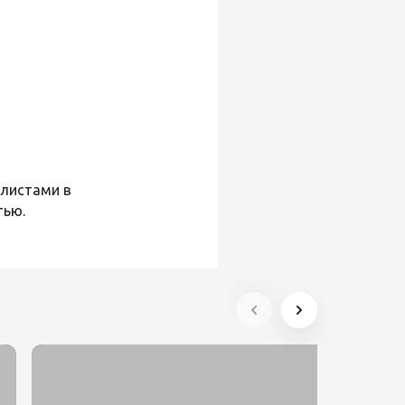
алистами в
тью.