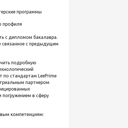
стерские программы
о профиля
ть с дипломом бакалавра.
е связанное с предыдущим
лучить подробную
ехнологический
т по стандартам LeePrime
устриальным партнером
ифицированных
м погружением в сферу
евым компетенциям: