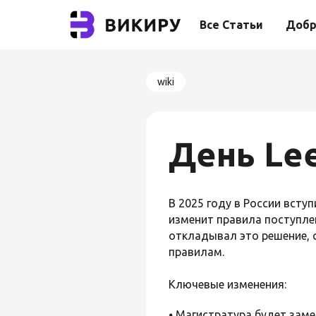
Все Статьи
Добр
wiki
День Le
В 2025 году в России вст
изменит правила поступлен
откладывал это решение, 
правилам.
Ключевые изменения:
⦁ Магистратура будет зам