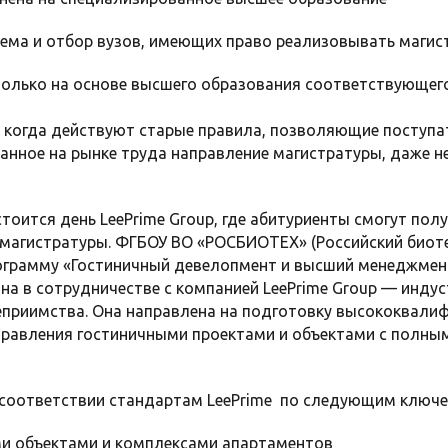
иема и отбор вузов, имеющих право реализовывать маги
только на основе высшего образования соответствующег
, когда действуют старые правила, позволяющие поступа
нное на рынке труда направление магистратуры, даже н
тоится день LeePrime Group, где абитуриенты смогут по
магистратуры. ФГБОУ ВО «РОСБИОТЕХ» (Российский биот
рограмму «Гостиничный девелопмент и высший менеджмен
ана в сотрудничестве с компанией LeePrime Group — инд
теприимства. Она направлена на подготовку высококвал
правления гостиничными проектами и объектами с полны
 соответствии стандартам LeePrime по следующим ключ
ми объектами и комплексами апартаментов