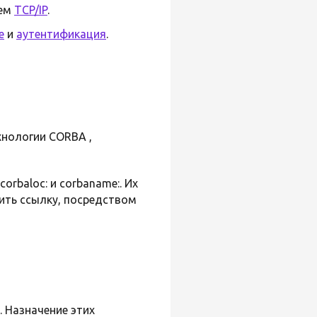
оем
TCP/IP
.
е
и
аутентификация
.
хнологии CORBA ,
rbaloc: и corbaname:. Их
ить ссылку, посредством
. Назначение этих