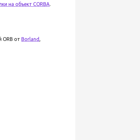
лки на объект CORBA
.
й ORB от
Borland
,