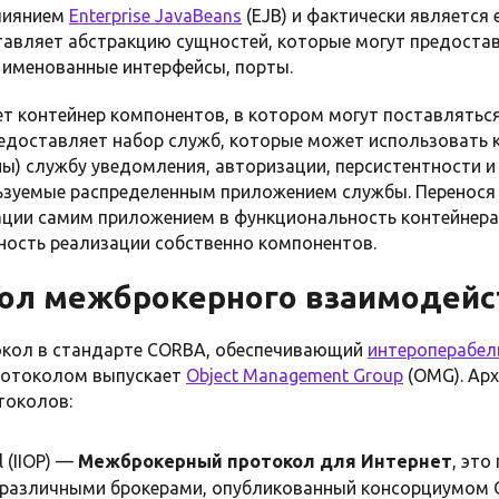
лиянием
Enterprise JavaBeans
(EJB) и фактически является
авляет абстракцию сущностей, которые могут предостав
 именованные интерфейсы, порты.
т контейнер компонентов, в котором могут поставлятьс
едоставляет набор служб, которые может использовать 
ны) службу уведомления, авторизации, персистентности и
ьзуемые распределенным приложением службы. Перенося 
ации самим приложением в функциональность контейнер
ность реализации собственно компонентов.
ол межброкерного взаимодейст
кол в стандарте CORBA, обеспечивающий
интероперабел
протоколом выпускает
Object Management Group
(OMG). Арх
токолов:
l (IIOP) —
Межброкерный протокол для Интернет
, это
различными брокерами, опубликованный консорциумом O