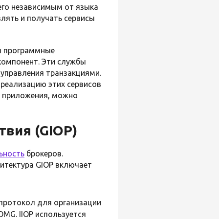
 его независимым от языка
лять и получать сервисы
я программные
компонент. Эти службы
 управления транзакциями.
реализацию этих сервисов
а приложения, можно
вия (GIOP)
ьность
брокеров.
итектура GIOP включает
 протокол для организации
MG. IIOP используется