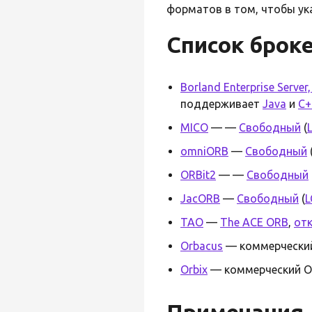
форматов в том, чтобы ук
Список брок
Borland Enterprise Server,
поддерживает
Java
и
C+
MICO
—
—
Свободный
(
omniORB
—
Свободный
ORBit2
—
—
Свободный
JacORB
—
Свободный
(
L
TAO
—
The ACE ORB
,
от
Orbacus
— коммерческ
Orbix
— коммерческий 
Примечания