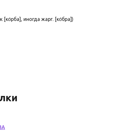
[ко́рба], иногда жарг. [ко́бра])
лки
BA