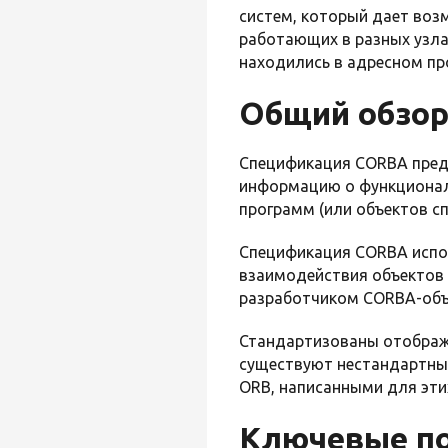
систем, который дает во
работающих в разных узлах
находились в адресном пр
Общий обзо
Спецификация CORBA пред
информацию о функциональ
программ (или объектов с
Спецификация CORBA исп
взаимодействия объектов 
разработчиком CORBA-объ
Стандартизованы отобра
существуют нестандартны
ORB, написанными для эти
Ключевые по