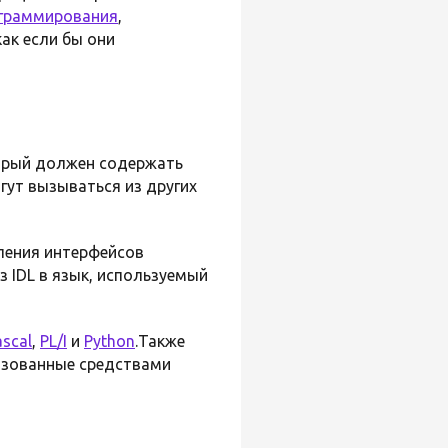
ограммирования
,
как если бы они
орый должен содержать
гут вызываться из других
ления интерфейсов
 IDL в язык, используемый
ascal
,
PL/I
и
Python
.Также
изованные средствами