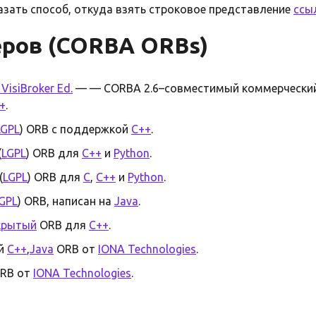
азать способ, откуда взять строковое представление
ссы
еров (CORBA ORBs)
 VisiBroker Ed.
—
— CORBA 2.6–совместимый коммерчески
+
.
LGPL
) ORB с поддержкой
C++
.
(
LGPL
) ORB для
C++
и
Python
.
(
LGPL
) ORB для
C
,
C++
и
Python
.
GPL
) ORB, написан на
Java
.
крытый
ORB для
C++
.
ий
C++
,
Java
ORB от
IONA Technologies
.
ORB от
IONA Technologies
.