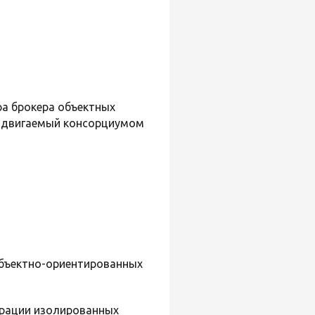
ра брокера объектных
родвигаемый консорциумом
объектно-ориентированных
грации изолированных