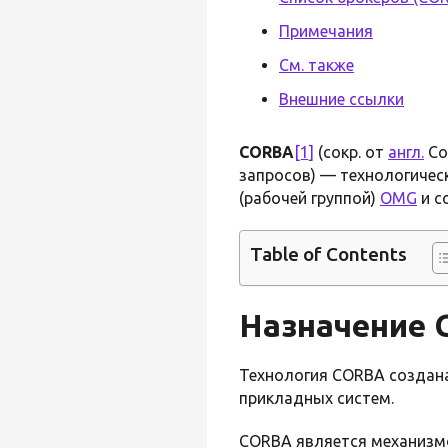
Примечания
См. также
Внешние ссылки
CORBA
[1]
(сокр. от
англ.
Co
запросов) — технологичес
(рабочей группой)
OMG
и с
Table of Contents
Назначение
Технология CORBA создан
прикладных систем.
CORBA является механизм