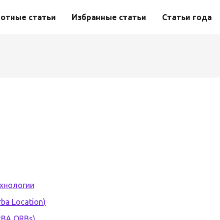
отные статьи
Избранные статьи
Статьи года
хнологии
ba Location)
RBA ORBs)