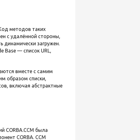
 Код методов таких
ен с удалённой стороны,
ь динамически загружен.
e Base — список URL,
даются вместе с самим
им образом списки,
сов, включая абстрактные
ний CORBA.CCM была
мпонент CORBA. CCM