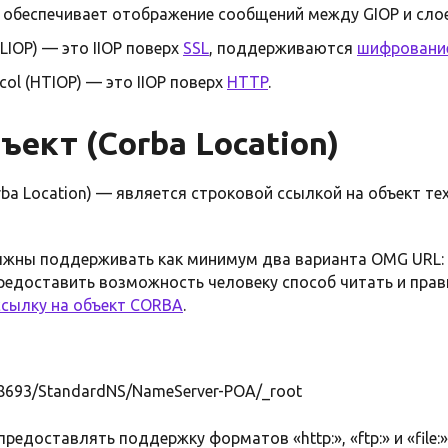
и обеспечивает отображение сообщений между GIOP и сл
SLIOP) — это IIOP поверх
SSL
, поддерживаются
шифровани
col (HTIOP) — это IIOP поверх
HTTP
.
ъект (Corba Location)
ba Location) — является строковой ссылкой на объект те
жны поддерживать как минимум два варианта OMG URL: co
предоставить возможность человеку способ читать и прав
ссылку на объект CORBA
.
:38693/StandardNS/NameServer-POA/_root
едоставлять поддержку форматов «http:», «ftp:» и «file:»