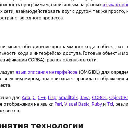
зможность программам, написанным на разных
языках пр
 сети, взаимодействовать друг с другом так же просто, 
остранстве одного процесса.
р
писывает объединение программного кода в объект, кот
ности кода и интерфейсах доступа. Готовые объекты мо
пецификации CORBA), расположенных в сети.
ользует
язык описания интерфейсов
(OMG IDL) для опреде
с внешним миром, она описывает правила отображения из
екта.
жения для
Ada
,
C
,
C++
,
Lisp
,
Smalltalk
,
Java
,
COBOL
,
Object P
е отображения на языки
Perl
,
Visual Basic
,
Ruby
и
Tcl
, реал
х языков.
нятия технологии