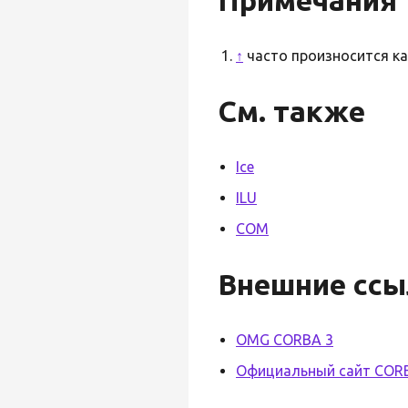
↑
чаcто произносится как 
См. также
Ice
ILU
COM
Внешние ссы
OMG CORBA 3
Официальный сайт COR