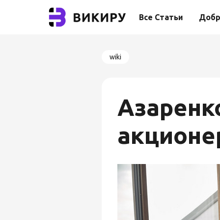
Все Статьи
Добр
wiki
Азаренк
акционе