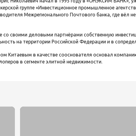
рис Николаевич начал в 1995 году в «ОНЭКСИМ БАНК», уж
окерской группе «Инвестиционное промышленное агентство
водителя Межрегионального Почтового банка, где вёл н
те со своими деловыми партнёрами собственную инвест
ьность на территории Российской Федерации и в сопреде
исом Китаевым в качестве сооснователя основал компанию
лоперов в сегменте элитной недвижимости.