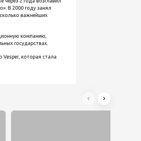
е через 2 года возглавил
». В 2000 году занял
есколько важнейших
иционную компанию,
льных государствах.
 Vesper, которая стала