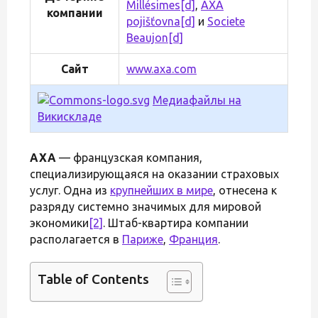
Millésimes
[d]
,
AXA
компании
pojišťovna
[d]
и
Societe
Beaujon
[d]
Сайт
www.axa.com
Медиафайлы на
Викискладе
AXA
— французская компания,
специализирующаяся на оказании страховых
услуг. Одна из
крупнейших в мире
, отнесена к
разряду системно значимых для мировой
экономики
[2]
. Штаб-квартира компании
располагается в
Париже
,
Франция
.
Table of Contents