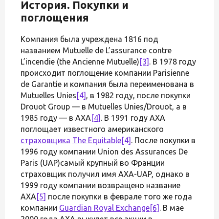
История. Покупки и
поглощения
Компания была учреждена 1816 под
названием Mutuelle de L’assurance contre
L’incendie (the Ancienne Mutuelle)
[3]
. В 1978 году
происходит поглощение компании Parisienne
de Garantie и компания была переименована в
Mutuelles Unies
[4]
, в 1982 году, после покупки
Drouot Group — в Mutuelles Unies/Drouot, а в
1985 году — в AXA
[4]
. В 1991 году AXA
поглощает известного американского
страховщика
The Equitable
[4]
. После покупки в
1996 году компании Union des Assurances De
Paris (UAP)самый крупный во Франции
страховщик получил имя AXA-UAP, однако в
1999 году компании возвращено название
AXA
[5]
после покупки в феврале того же года
компании
Guardian Royal Exchange
[6]
. В мае
2000 года AXA выкупет все акции в