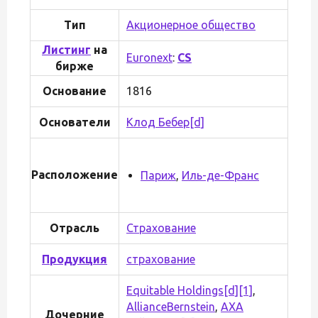
Тип
Акционерное общество
Листинг
на
Euronext
:
CS
бирже
Основание
1816
Основатели
Клод Бебер
[d]
Расположение
Париж
,
Иль-де-Франс
Отрасль
Страхование
Продукция
страхование
Equitable Holdings
[d]
[1]
,
AllianceBernstein
,
AXA
Дочерние