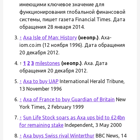
имеющими ключевое значение для
функционирования глобальной финансовой
системы, пишет газета Financial Times. Дата
обращения 28 января 2014.
↑
Axa Isle of Man: History
(неопр.)
. Axa-
iom.co.im (12 ноября 1996). Дата обращения
20 декабря 2012.
↑
1
2
3
milestones
(неопр.)
. Axa. Дата
обращения 20 декабря 2012.
↑
Axa to buy UAP
International Herald Tribune,
13 November 1996
↑
Axa of France to buy Guardian of Britain
New
York Times, 2 February 1999
↑
Sun Life Stock soars as Axa ups bid to £24bn
for remaining stake
Independent, 3 May 2000
↑
Axa buys Swiss rival Winterthur
BBC News, 14