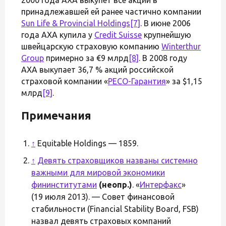
принадлежавшей ей ранее частично компании
Sun Life & Provincial Holdings
[7]
. В июне 2006
года AXA купила у
Credit Suisse
крупнейшую
швейцарскую страховую компанию
Winterthur
Group
примерно за €9 млрд
[8]
. В 2008 году
AXA выкупает 36,7 % акций российской
страховой компании «
РЕСО-Гарантия
» за $1,15
млрд
[9]
.
Примечания
↑
Equitable Holdings — 1859.
↑
Девять страховщиков названы системно
важными для мировой экономики
фининститутами
(неопр.)
. «
Интерфакс
»
(19 июля 2013). — Совет финансовой
стабильности (Financial Stability Board, FSB)
назвал девять страховых компаний