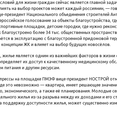
ловий для жизни граждан сейчас является главной зада
лиять на выбор проектов может каждый россиянин, — гов
це-президент Национального объединения строителей Ан
ероссийское голосование за объекты благоустройства, гд
портивные площадки, детские городки, где нужно реконс
ах благоустроено более 34 тыс. общественных пространств
ётся в эксплуатацию с благоустроенной придомовой тер
концепции ЖК и влияет на выбор будущих новосёлов.
 жилье является одним из важнейших факторов в жизни 
пределяет их доступ к качественному медицинскому об
м питания и другим ресурсам.
 прессы на площадке ПМЭФ вице-президент НОСТРОЙ отм
 где это невозможно — квартира, имеет решающее значен
о, экономического, а также её планирования. Молодые се
ельного жилья из-за разрыва между их доходами и его с
а поддержку доступности жилья, может существенно изм