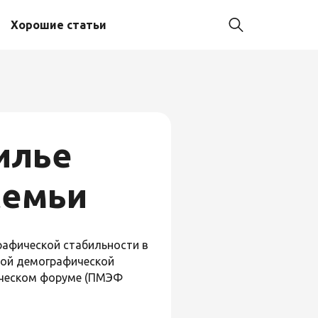
Хорошие статьи
илье
семьи
рафической стабильности в
кой демографической
ическом форуме (ПМЭФ