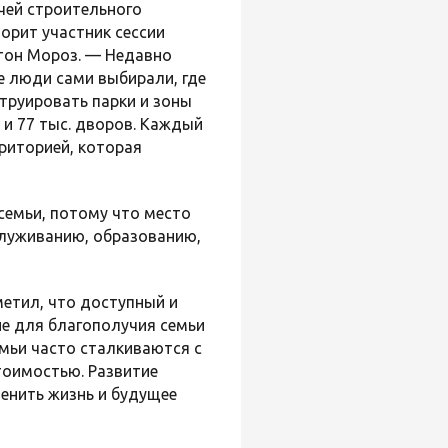
чей строительного
орит участник сессии
тон Мороз. — Недавно
е люди сами выбирали, где
труировать парки и зоны
 и 77 тыс. дворов. Каждый
риторией, которая
семьи, потому что место
служиванию, образованию,
етил, что доступный и
ие для благополучия семьи
мьи часто сталкиваются с
тоимостью. Развитие
енить жизнь и будущее