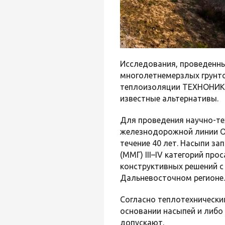
Исследования, проведенны
многолетнемерзлых грунт
теплоизоляции ТЕХНОНИКО
известные альтернативы.
Для проведения научно-те
железнодорожной линии О
течение 40 лет. Насыпи за
(ММГ) III–IV категорий пр
конструктивных решений с
Дальневосточном регионе.
Согласно теплотехнически
основании насыпей и либо
допускают.