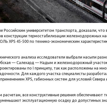
е Российским университетом транспорта, доказали, что 
ов конструкции термостабилизации железнодорожных на
ЛЬ XPS 45-500 по технико-экономическим характеристи
хнического анализа исследователи выбрали насыпи разн
бская — Салехард — Надым и железнодорожный участок
проектированы по I принципу, так как расположены на мн
осадочности. Для каждого участка специалисты разработ
 применением XPS, габионных систем для условий Севера 
м расчетам, все конструктивные решения обеспечивают
 уменьшают эксплуатационную осадку до допустимых зна