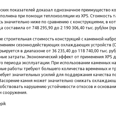
ских показателей доказал однозначное преимущество ко
полнена при помощи теплоизоляции из XPS. Стоимость т
сь значительно ниже по сравнению с конструкциями, в к
 составила от 748 295,90 до 2 190 306,40 тыс. руб/км (пр
е строительная стоимость конструкций с каменной набро
енением сезоннодействующих охлаждающих устройств (С
рьируется в диапазоне от 36 235,40 до 118 740,00 тыс. ру
ые затраты. Экономический эффект от применения XPS до
о периода эксплуатации. При использовании каменных н
ные работы требуют большего количества временных и т
требует значительных усилий для поддержания качества п
Засорение камня может значительно снижать охлаждающ
обствовать нарушению устойчивости откосов и основания
и сооружения.
pik