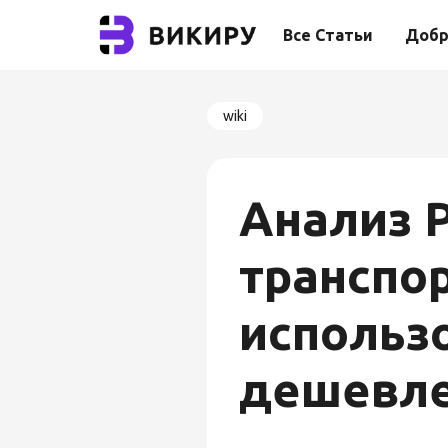
Все Статьи
Добр
wiki
Анализ 
транспор
использ
дешевле