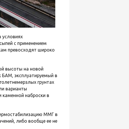
в условиях
сыпей с применением
кам превосходят широко
ой высоты на новой
 БАМ, эксплуатируемый в
оголетнемерзлых грунтах
али варианты
и каменной наброски в
 термостабилизацию ММГ в
чений, либо вообще ее не