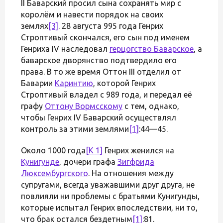
II Баварский просил сына сохранять мир с
королём и навести порядок на своих
землях
[3]
. 28 августа 995 года Генрих
Строптивый скончался, его сын под именем
Генриха IV наследовал
герцогство Баварское
, а
баварское дворянство подтвердило его
права. В то же время Оттон III отделил от
Баварии
Каринтию
, которой Генрих
Строптивый владел с 989 года, и передал её
графу
Оттону Вормсскому
с тем, однако,
чтобы Генрих IV Баварский осуществлял
контроль за этими землями
[1]
:44—45.
Около 1000 года
[K 1]
Генрих женился на
Кунигунде
, дочери графа
Зигфрида
Люксембургского
. На отношения между
супругами, всегда уважавшими друг друга, не
повлияли ни проблемы с братьями Кунигунды,
которые испытал Генрих впоследствии, ни то,
что брак остался бездетным
[1]
:81.