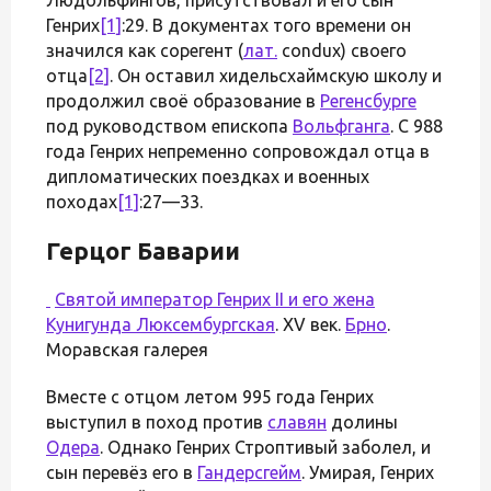
Генрих
[1]
:29. В документах того времени он
значился как сорегент (
лат.
condux) своего
отца
[2]
. Он оставил хидельсхаймскую школу и
продолжил своё образование в
Регенсбурге
под руководством епископа
Вольфганга
. С 988
года Генрих непременно сопровождал отца в
дипломатических поездках и военных
походах
[1]
:27—33.
Герцог Баварии
Святой император Генрих II и его жена
Кунигунда Люксембургская
. XV век.
Брно
.
Моравская галерея
Вместе с отцом летом 995 года Генрих
выступил в поход против
славян
долины
Одера
. Однако Генрих Строптивый заболел, и
сын перевёз его в
Гандерсгейм
. Умирая, Генрих