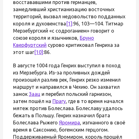
восстававшими против германцев,
замедливший христианизацию восточных
территорий, вызвал недовольство подданных
короля и духовенства
[1]
:96, 103—104. Титмар
Мерзебургский «с содроганием» говорит о
союзе короля и язычников,
Бруно
Кверфуртский
сурово критиковал Генриха за
этот шаг
[10]
:86.
В августе 1004 года Генрих выступил в поход
из Мерзебурга. Из-за проливных дождей
произошёл разлив рек, Генрих резко изменил
маршрут и направился в Чехию. Он захватил
замок
Заац
и перебил польский гарнизон,
затем пошёл на
Прагу
, где в то время начался
мятеж против Болеслава. Болеславу удалось
бежать в Польшу. Генрих назначил брата
Болеслава Рыжего
Яромира
, изгнанного в своё
время в Саксонию, богемским герцогом.
Поддерживаемый Яромиром, король прошёл