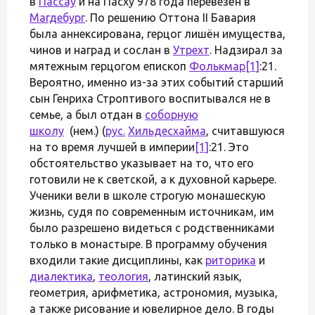
в
Пассау
и на Пасху 978 года перевезён в
Магдебург
. По решению Оттона II Бавария
была аннексирована, герцог лишён имущества,
чинов и наград и сослан в
Утрехт
. Надзирал за
мятежным герцогом епископ
Фолькмар
[1]
:21.
Вероятно, именно из-за этих событий старший
сын Генриха Строптивого воспитывался не в
семье, а был отдан в
соборную
школу
(нем.) (
рус.
Хильдесхайма
, считавшуюся
на то время лучшей в империи
[1]
:21. Это
обстоятельство указывает на то, что его
готовили не к светской, а к духовной карьере.
Ученики вели в школе строгую монашескую
жизнь, судя по современным источникам, им
было разрешено видеться с родственниками
только в монастыре. В программу обучения
входили такие дисциплины, как
риторика
и
диалектика
,
теология
, латинский язык,
геометрия, арифметика, астрономия, музыка,
а также рисование и ювелирное дело. В годы