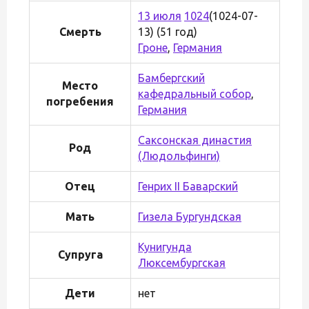
13 июля
1024
(1024-07-
Смерть
13) (51 год)
Гроне
,
Германия
Бамбергский
Место
кафедральный собор
,
погребения
Германия
Саксонская династия
Род
(Людольфинги)
Отец
Генрих II Баварский
Мать
Гизела Бургундская
Кунигунда
Супруга
Люксембургская
Дети
нет