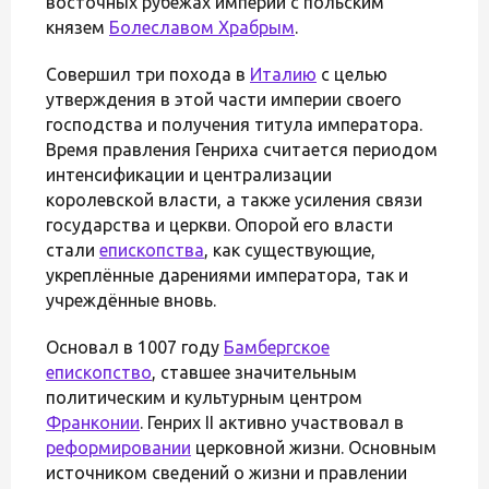
восточных рубежах империи с польским
князем
Болеславом Храбрым
.
Совершил три похода в
Италию
с целью
утверждения в этой части империи своего
господства и получения титула императора.
Время правления Генриха считается периодом
интенсификации и централизации
королевской власти, а также усиления связи
государства и церкви. Опорой его власти
стали
епископства
, как существующие,
укреплённые дарениями императора, так и
учреждённые вновь.
Основал в 1007 году
Бамбергское
епископство
, ставшее значительным
политическим и культурным центром
Франконии
. Генрих II активно участвовал в
реформировании
церковной жизни. Основным
источником сведений о жизни и правлении