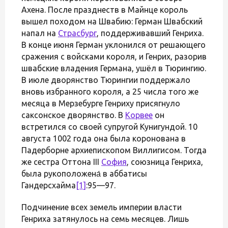
Ахена. После празднеств в Майнце король
вышел походом на Швабию: Герман Швабский
напал на
Страсбург
, поддерживавший Генриха.
В конце июня Герман уклонился от решающего
сражения с войсками короля, и Генрих, разорив
швабские владения Германа, ушёл в Тюрингию.
В июле дворянство Тюрингии поддержало
вновь избранного короля, а 25 числа того же
месяца в Мерзебурге Генриху присягнуло
саксонское дворянство. В
Корвее
он
встретился со своей супругой Кунигундой. 10
августа 1002 года она была коронована в
Падерборне архиепископом Виллигисом. Тогда
же сестра Оттона III
София
, союзница Генриха,
была рукоположена́ в аббатисы
Гандерсхайма
[1]
:95—97.
Подчинение всех земель империи власти
Генриха затянулось на семь месяцев. Лишь