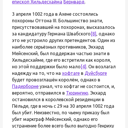
епископ Хильдесхайма
Бернвард
.
3 апреля 1002 года в Ахене состоялись
похороны Оттона III. Большинство знати,
присутствовавшей на похоронах, высказалось
за кандидатуру Германа Швабского
[8]
, однако
это не устроило других претендентов. Один из
наиболее серьёзных противников, Экхард
Мейсенский, был поддержан частью знати в
Хильдесхайме, где его встретили как короля,
но этой поддержки было мало
[4]
. Он возлагал
надежду на то, что на
хофтаге
в
Дуйсбурге
будет провозглашён королём, однако в
Падерборне
узнал, что хофтаг не состоится, и,
вероятно, отправился в
Тюрингию
. Экхард
остановился в королевской резиденции в
Пёльде, где в ночь с 29 на 30 апреля 1002 года
был убит. Неизвестно, по чьему приказу был
убит маркграф Мейсенский, однако его
устранение более всего было выгодно Генриху