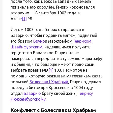
после того, как церковь западных земель
признала его королём, Генрих короновался
вторично — 8 сентября 1002 года в
Ахене
[1]
:98.
Летом 1003 года Генрих отправился в
Баварию, чтобы подавить мятеж, поднятый
его братом
Бруно
и маркграфом
Генрихом
Швайнфуртским
, надеявшимся получить
герцогство Баварское. Генрих же не
намеревался передавать эту землю маркграфу
и объявил, что баварцы имеют право сами
выбрать правителя
[1]
:103. Несмотря на
помощь, которую оказывал мятежникам князь
польский
Болеслав I Храбрый
, Генрих одержал
победу в битве при Кроссене и в 1004 году
отдал
Баварию
брату своей жены,
Генриху
Люксембургскому
.
Конфликт с Болеславом Храбрым