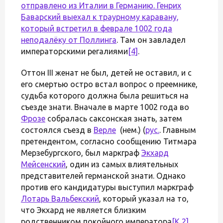
отправлено из Италии в Германию. Генрих
Баварский выехал к траурному каравану,
который встретил в феврале 1002 года
неподалёку от
Поллинга
. Там он завладел
императорскими регалиями
[4]
.
Оттон III женат не был, детей не оставил, и с
его смертью остро встал вопрос о преемнике,
судьба которого должна была решиться на
съезде знати. Вначале в марте 1002 года во
Фрозе
собралась саксонская знать, затем
состоялся съезд в
Верле
(нем.) (
рус.
. Главным
претендентом, согласно сообщению Титмара
Мерзебургского, был маркграф
Экхард
Мейсенский
, один из самых влиятельных
представителей германской знати. Однако
против его кандидатуры выступил маркграф
Лотарь Вальбекский
, который указал на то,
что Экхард не является близким
родственником покойного императора
[K 2]
.