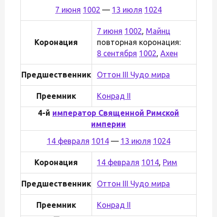
7 июня
1002
—
13 июля
1024
7 июня
1002
,
Майнц
Коронация
повторная коронация:
8 сентября
1002
,
Ахен
Предшественник
Оттон III Чудо мира
Преемник
Конрад II
4-й
император Священной Римской
империи
14 февраля
1014
—
13 июля
1024
Коронация
14 февраля
1014
,
Рим
Предшественник
Оттон III Чудо мира
Преемник
Конрад II