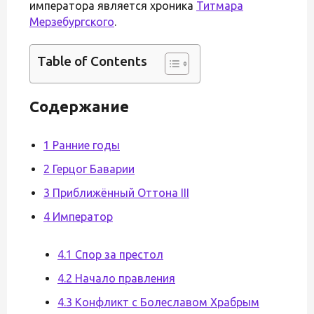
императора является хроника
Титмара
Мерзебургского
.
Table of Contents
Содержание
1 Ранние годы
2 Герцог Баварии
3 Приближённый Оттона III
4 Император
4.1 Спор за престол
4.2 Начало правления
4.3 Конфликт с Болеславом Храбрым