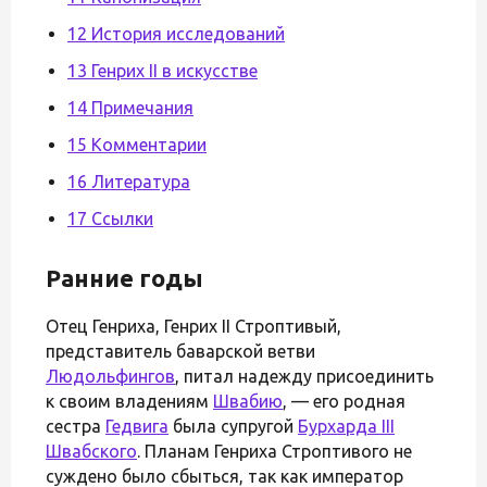
12 История исследований
13 Генрих II в искусстве
14 Примечания
15 Комментарии
16 Литература
17 Ссылки
Ранние годы
Отец Генриха, Генрих II Строптивый,
представитель баварской ветви
Людольфингов
, питал надежду присоединить
к своим владениям
Швабию
, — его родная
сестра
Гедвига
была супругой
Бурхарда III
Швабского
. Планам Генриха Строптивого не
суждено было сбыться, так как император