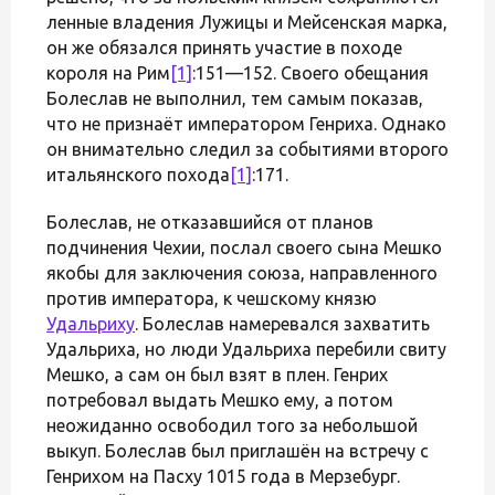
ленные владения Лужицы и Мейсенская марка,
он же обязался принять участие в походе
короля на Рим
[1]
:151—152. Своего обещания
Болеслав не выполнил, тем самым показав,
что не признаёт императором Генриха. Однако
он внимательно следил за событиями второго
итальянского похода
[1]
:171.
Болеслав, не отказавшийся от планов
подчинения Чехии, послал своего сына Мешко
якобы для заключения союза, направленного
против императора, к чешскому князю
Удальриху
. Болеслав намеревался захватить
Удальриха, но люди Удальриха перебили свиту
Мешко, а сам он был взят в плен. Генрих
потребовал выдать Мешко ему, а потом
неожиданно освободил того за небольшой
выкуп. Болеслав был приглашён на встречу с
Генрихом на Пасху 1015 года в Мерзебург.