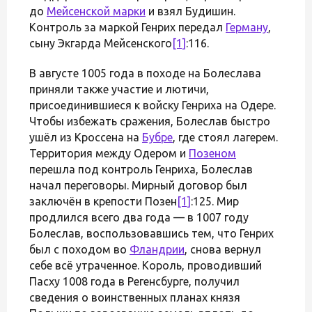
до
Мейсенской марки
и взял Будишин.
Контроль за маркой Генрих передал
Герману
,
сыну Экгарда Мейсенского
[1]
:116.
В августе 1005 года в походе на Болеслава
приняли также участие и лютичи,
присоединившиеся к войску Генриха на Одере.
Чтобы избежать сражения, Болеслав быстро
ушёл из Кроссена на
Бубре
, где стоял лагерем.
Территория между Одером и
Позеном
перешла под контроль Генриха, Болеслав
начал переговоры. Мирный договор был
заключён в крепости Позен
[1]
:125. Мир
продлился всего два года — в 1007 году
Болеслав, воспользовавшись тем, что Генрих
был с походом во
Фландрии
, снова вернул
себе всё утраченное. Король, проводивший
Пасху 1008 года в Регенсбурге, получил
сведения о воинственных планах князя