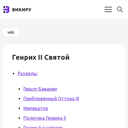
wiki
Генрих II Святой
Разделы:
Герцог Баварии
Приближённый Оттона III
Император
Политика Генриха II
Генрих II и церковь