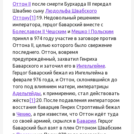
Оттон II
после смерти Бурхарда III передал
Швабию сыну
Людольфа Швабского
Оттону
[1]
:19. Недовольный решением
императора, герцог баварский вместе с
Болеславом II Чешским
и
Мешко I Польским
принял в 974 году участие в заговоре против
Оттона II, целью которого было свержение
последнего. Оттон, вовремя
предупреждённый, захватил Генриха
Баварского и заточил его в
Ингельгейме
.
Герцог баварский бежал из Ингельгейма в
феврале 976 года, и Оттон, склонявшийся до
того под влиянием матери, императрицы
Адельгейды
, к примирению, стал действовать
жёстко
[1]
:20. После подавления императором
восстания баварцев Генрих Строптивый бежал
в
Чехию
, а при известии, что Оттон идёт туда
со своей армией, скрылся в
Баварии
. Герцог
баварский был взят в плен Оттоном Швабским