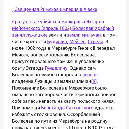
Священная Римская империя в X веке
Сразу после убийства маркграфа Экгарда
Мейсенского (апрель 1002) Болеслав Храбрый
занял
лужицкие
земли и
земли мильчан
, в том
числе крепости
Будишин
,
Мейсен
,
Стрела
. В
июле 1002 года в Мерзебурге Генрих II передал
Мейсен, вопреки желанию Болеслава,
присутствовавшего там же, в управление
брату Экгарда
Гунцелину
. Однако сам
Болеслав получил от короля в
ленное
владение Лужицы и земли мильчан
[9]
.
Пребывание Болеслава в Мерзебурге было
омрачено заговором: часть германских воинов
собиралась напасть на свиту польского князя.
При помощи
Бернхарда Саксонского
удалось
избежать столкновения. Оскорблённый
Болеслав по пути из Мерзебурга на родину
приказал сжечь крепость Штрела. В 1003 году