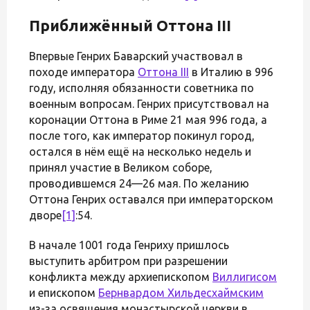
Приближённый Оттона III
Впервые Генрих Баварский участвовал в
походе императора
Оттона III
в Италию в 996
году, исполняя обязанности советника по
военным вопросам. Генрих присутствовал на
коронации Оттона в Риме 21 мая 996 года, а
после того, как император покинул город,
остался в нём ещё на несколько недель и
принял участие в Великом соборе,
проводившемся 24—26 мая. По желанию
Оттона Генрих оставался при императорском
дворе
[1]
:54.
В начале 1001 года Генриху пришлось
выступить арбитром при разрешении
конфликта между архиепископом
Виллигисом
и епископом
Бернвардом Хильдесхаймским
из-за освящения монастырской церкви в