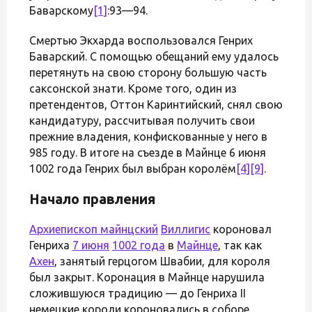
Баварскому
[1]
:93—94.
Смертью Экхарда воспользовался Генрих
Баварский. С помощью обещаний ему удалось
перетянуть на свою сторону большую часть
саксонской знати. Кроме того, один из
претендентов, Оттон Каринтийский, снял свою
кандидатуру, рассчитывая получить свои
прежние владения, конфискованные у него в
985 году. В итоге на съезде в Майнце 6 июня
1002 года Генрих был выбран королём
[4]
[9]
.
Начало правления
Архиепископ майнцский
Виллигис
короновал
Генриха
7 июня
1002 года
в
Майнце
, так как
Ахен
, занятый герцогом Швабии, для короля
был закрыт. Коронация в Майнце нарушила
сложившуюся традицию — до Генриха II
немецкие короли короновались в соборе