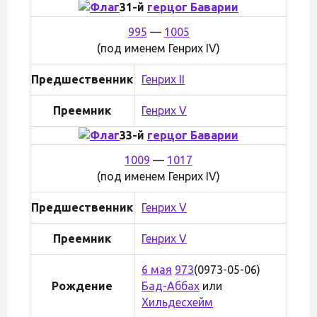
31-й
герцог Баварии
995
—
1005
(под именем Генрих IV)
Предшественник
Генрих II
Преемник
Генрих V
33-й
герцог Баварии
1009
—
1017
(под именем Генрих IV)
Предшественник
Генрих V
Преемник
Генрих V
6 мая
973
(0973-05-06)
Рождение
Бад-Аббах
или
Хильдесхейм