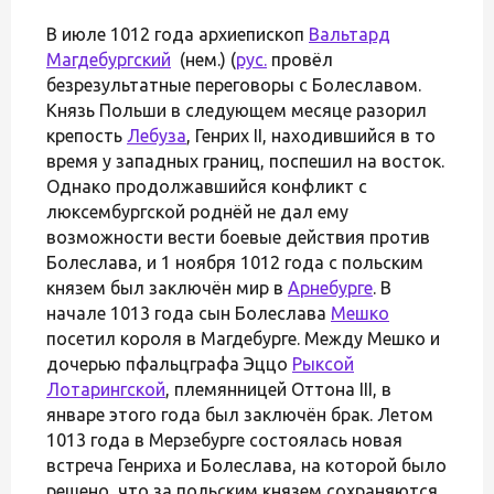
В июле 1012 года архиепископ
Вальтард
Магдебургский
(нем.) (
рус.
провёл
безрезультатные переговоры с Болеславом.
Князь Польши в следующем месяце разорил
крепость
Лебуза
, Генрих II, находившийся в то
время у западных границ, поспешил на восток.
Однако продолжавшийся конфликт с
люксембургской роднёй не дал ему
возможности вести боевые действия против
Болеслава, и 1 ноября 1012 года с польским
князем был заключён мир в
Арнебурге
. В
начале 1013 года сын Болеслава
Мешко
посетил короля в Магдебурге. Между Мешко и
дочерью пфальцграфа Эццо
Рыксой
Лотарингской
, племянницей Оттона III, в
январе этого года был заключён брак. Летом
1013 года в Мерзебурге состоялась новая
встреча Генриха и Болеслава, на которой было
решено, что за польским князем сохраняются