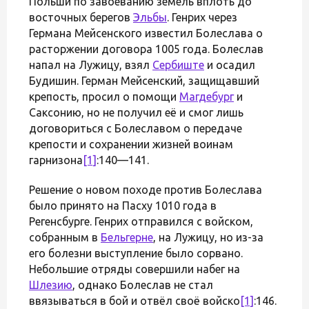
Польши по завоеванию земель вплоть до
восточных берегов
Эльбы
. Генрих через
Германа Мейсенского известил Болеслава о
расторжении договора 1005 года. Болеслав
напал на Лужицу, взял
Сербиште
и осадил
Будишин. Герман Мейсенский, защищавший
крепость, просил о помощи
Магдебург
и
Саксонию, но не получил её и смог лишь
договориться с Болеславом о передаче
крепости и сохранении жизней воинам
гарнизона
[1]
:140—141.
Решение о новом походе против Болеслава
было принято на Пасху 1010 года в
Регенсбурге. Генрих отправился с войском,
собранным в
Бельгерне
, на Лужицу, но из-за
его болезни выступление было сорвано.
Небольшие отряды совершили набег на
Шлезию
, однако Болеслав не стал
ввязываться в бой и отвёл своё войско
[1]
:146.