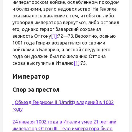
императорском войске, ослабленном походом
и болезнями, зрело недовольство. На Генриха
оказывалось давление с тем, чтобы он либо
уговорил императора вернуться, либо оставил
его, однако герцог баварский сохранил
верность Оттону
[1]
:72—73. Вероятно, осенью
1001 года Генрих возвратился со своими
войсками в Баварию, а весной следующего
года он должен был по желанию Оттона
снова выступить в Италию
[1]
:75.
Император
Спор за престол
Объезд Генрихом II (Umritt) владений в 1002
году
24 января 1002 года в Италии умер 21-летний
император Оттон III. Тело императора было