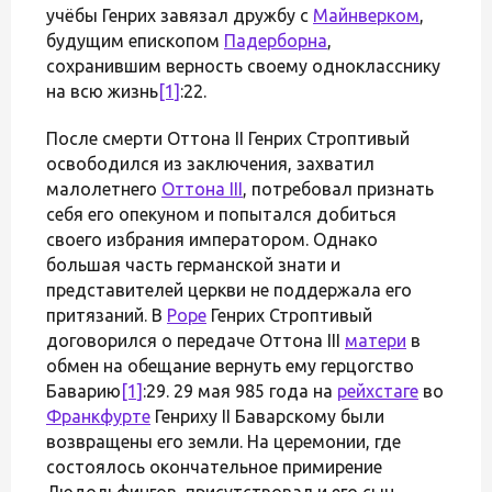
учёбы Генрих завязал дружбу с
Майнверком
,
будущим епископом
Падерборна
,
сохранившим верность своему однокласснику
на всю жизнь
[1]
:22.
После смерти Оттона II Генрих Строптивый
освободился из заключения, захватил
малолетнего
Оттона III
, потребовал признать
себя его опекуном и попытался добиться
своего избрания императором. Однако
большая часть германской знати и
представителей церкви не поддержала его
притязаний. В
Роре
Генрих Строптивый
договорился о передаче Оттона III
матери
в
обмен на обещание вернуть ему герцогство
Баварию
[1]
:29. 29 мая 985 года на
рейхстаге
во
Франкфурте
Генриху II Баварскому были
возвращены его земли. На церемонии, где
состоялось окончательное примирение
Людольфингов, присутствовал и его сын