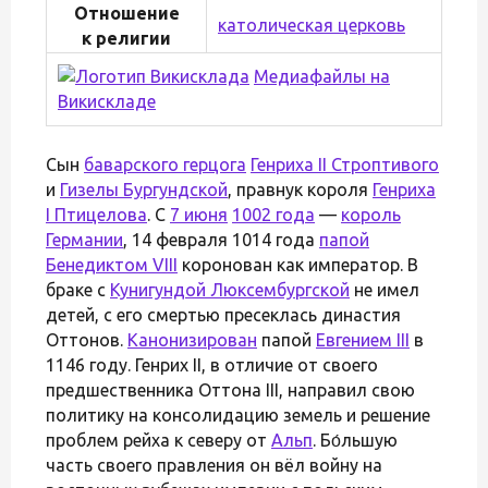
Отношение
католическая церковь
к религии
Медиафайлы на
Викискладе
Сын
баварского герцога
Генриха II Строптивого
и
Гизелы Бургундской
, правнук короля
Генриха
I Птицелова
. С
7 июня
1002 года
—
король
Германии
, 14 февраля 1014 года
папой
Бенедиктом VIII
коронован как император. В
браке с
Кунигундой Люксембургской
не имел
детей, с его смертью пресеклась династия
Оттонов.
Канонизирован
папой
Евгением III
в
1146 году. Генрих II, в отличие от своего
предшественника Оттона III, направил свою
политику на консолидацию земель и решение
проблем рейха к северу от
Альп
. Бо́льшую
часть своего правления он вёл войну на