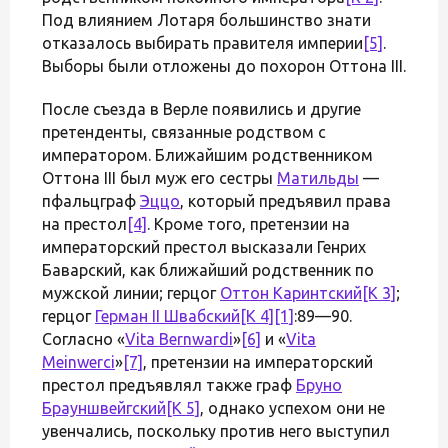
Под влиянием Лотаря большинство знати
отказалось выбирать правителя империи
[5]
.
Выборы были отложены до похорон Оттона III.
После съезда в Верле появились и другие
претенденты, связанные родством с
императором. Ближайшим родственником
Оттона III был муж его сестры
Матильды
—
пфальцграф
Эццо
, который предъявил права
на престол
[4]
. Кроме того, претензии на
императорский престол высказали Генрих
Баварский, как ближайший родственник по
мужской линии; герцог
Оттон Каринтский
[K 3]
;
герцог
Герман II Швабский
[K 4]
[1]
:89—90.
Согласно «
Vita Bernwardi
»
[6]
и «
Vita
Meinwerci
»
[7]
, претензии на императорский
престол предъявлял также граф
Бруно
Брауншвейгский
[K 5]
, однако успехом они не
увенчались, поскольку против него выступил