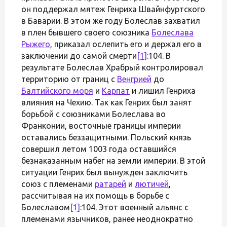
он поддержал мятеж Генриха Швайнфуртского
в Баварии. В этом же году Болеслав захватил
в плен бывшего своего союзника
Болеслава
Рыжего
, приказал ослепить его и держал его в
заключении до самой смерти
[1]
:104. В
результате Болеслав Храбрый контролировал
территорию от границ с
Венгрией
до
Балтийского моря
и
Карпат
и лишил Генриха
влияния на Чехию. Так как Генрих был занят
борьбой с союзниками Болеслава во
Франконии, восточные границы империи
оставались беззащитными. Польский князь
совершил летом 1003 года оставшийся
безнаказанным набег на земли империи. В этой
ситуации Генрих был вынужден заключить
союз с племенами
ратарей
и
лютичей
,
рассчитывая на их помощь в борьбе с
Болеславом
[1]
:104. Этот военный альянс с
племенами язычников, ранее неоднократно