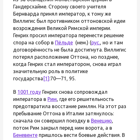
Гандерсхайме. Сторону своего учителя
Бернварда принял император, к тому же
Виллигис был противником оттоновской идеи
возрождения Великой Римской империи.
Генрих просил императора перенести решение
спора на собор в
Пёльде
(нем.) (
рус.
, но и там
договорённость не была достигнута. Виллигис
потерял расположение Оттона, но позднее,
когда Генрих стал императором, снова играл
значительную роль в политике
государства
[1]
:70—71, 95.
В
1001 году
Генрих снова сопровождал
императора в
Рим
, где его решительность
предотвратила восстание римлян. На этот раз
пребывание Оттона в Италии затянулось:
сначала он совершил поездку в
Венецию
,
потом Рим закрыл перед ним ворота, а в
Беневенте
пришлось вести боевые действия. В