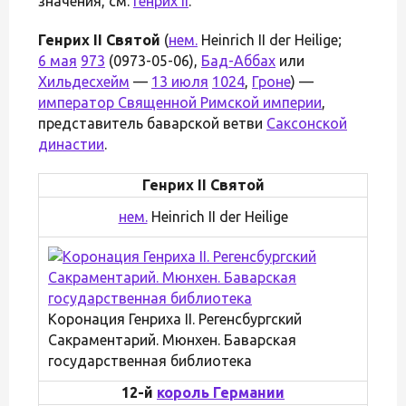
значения, см.
Генрих II
.
Генрих II Святой
(
нем.
Heinrich II der Heilige;
6 мая
973
(0973-05-06),
Бад-Аббах
или
Хильдесхейм
—
13 июля
1024
,
Гроне
) —
император Священной Римской империи
,
представитель баварской ветви
Саксонской
династии
.
Генрих II Святой
нем.
Heinrich II der Heilige
Коронация Генриха II. Регенсбургский
Сакраментарий. Мюнхен. Баварская
государственная библиотека
12-й
король Германии