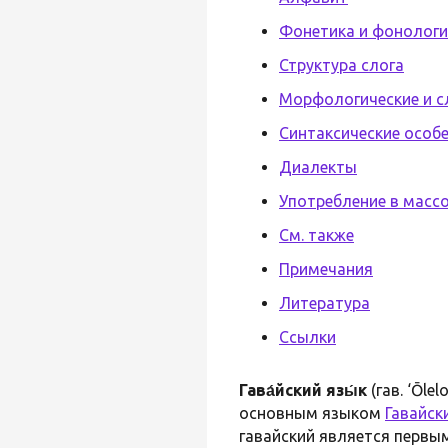
Фонетика и фонолог
Структура слога
Морфологические и с
Синтаксические особ
Диалекты
Употребление в массо
См. также
Примечания
Литература
Ссылки
Гава́йский язы́к
(гав. ‘Ōle
основным языком
Гавайск
гавайский является первы