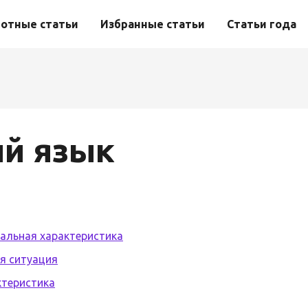
отные статьи
Избранные статьи
Статьи года
ий язык
еальная характеристика
я ситуация
ктеристика