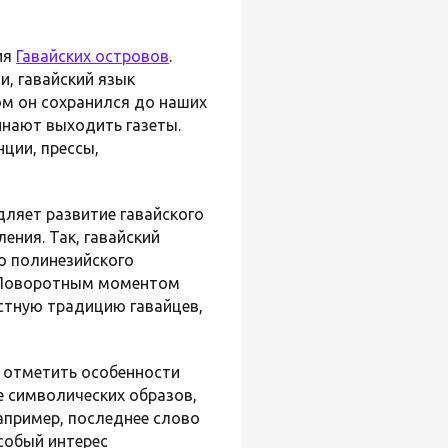
ия
Гавайских островов
.
и, гавайский язык
ом он сохранился до наших
чинают выходить газеты.
ции, прессы,
дляет развитие гавайского
ения. Так, гавайский
о полинезийского
). Поворотным моментом
устную традицию гавайцев,
, отметить особенности
е символических образов,
апример, последнее слово
Особый интерес