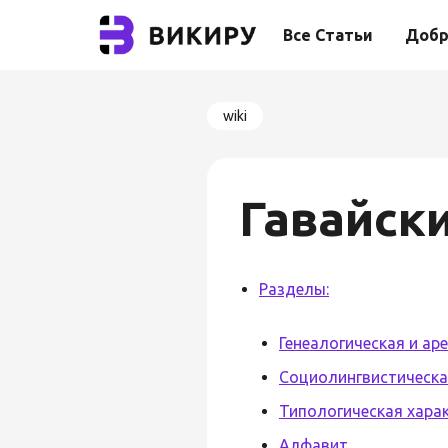
Все Статьи
Добр
wiki
Гавайск
Разделы:
Генеалогическая и ар
Социолингвистическа
Типологическая хара
Алфавит