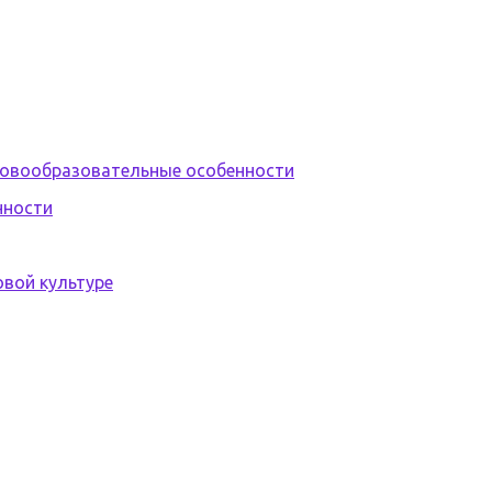
ловообразовательные особенности
нности
овой культуре