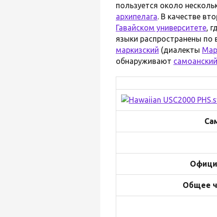
пользуется около несколь
архипелага
. В качестве вт
Гавайском университете
, 
языки распространены по 
маркизский
(диалекты
Мар
обнаруживают
самоански
Са
Офици
Общее ч