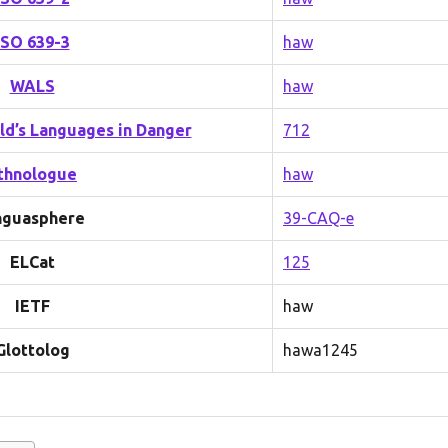
ISO 639-3
haw
WALS
haw
rld’s Languages in Danger
712
thnologue
haw
nguasphere
39-CAQ-e
ELCat
125
IETF
haw
Glottolog
hawa1245