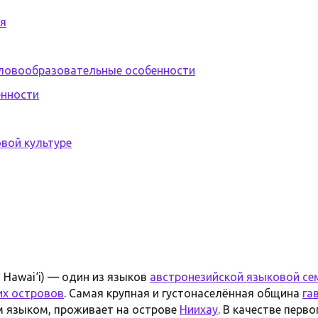
ия
ловообразовательные особенности
енности
вой культуре
lo Hawai‘i) — один из языков
австронезийской языковой се
их островов
. Самая крупная и густонаселённая община
га
м языком, проживает на острове
Ниихау
. В качестве перв