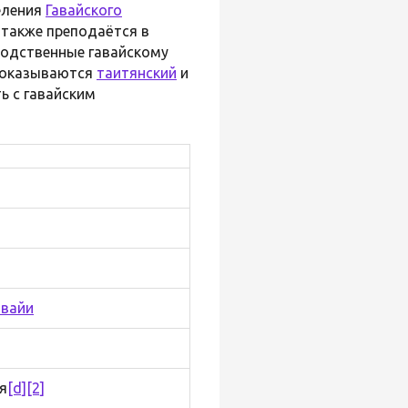
еления
Гавайского
н также преподаётся в
 Родственные гавайскому
у оказываются
таитянский
и
ь с гавайским
авайи
я
[d]
[2]