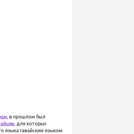
мьи
, в прошлом был
вайцев
, для которых
ого языка гавайским языком