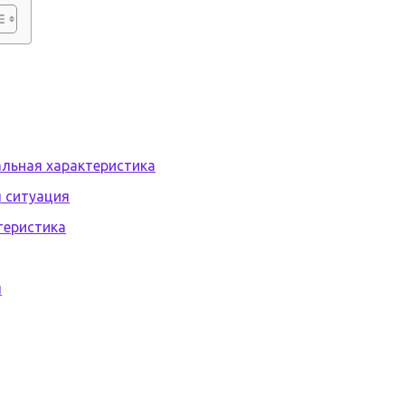
альная характеристика
 ситуация
теристика
я