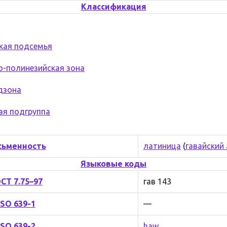
Классификация
кая подсемья
-полинезийская зона
дзона
ая подгруппа
сьменность
латиница
(
гавайский
Языковые коды
СТ 7.75–97
гав 143
ISO 639-1
—
ISO 639-2
haw