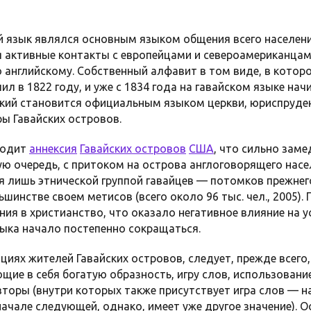
кий язык являлся основным языком общения всего населен
я активные контакты с европейцами и североамериканцам
о английскому. Собственный алфавит в том виде, в котор
чил в 1822 году, и уже с 1834 года на гавайском языке на
ский становится официальным языком церкви, юриспруден
ы Гавайских островов.
ходит
аннексия
Гавайских островов
США
, что сильно заме
вую очередь, с притоком на острова англоговорящего насел
 лишь этнической группой гавайцев — потомков прежнег
ьшинстве своем метисов (всего около 96 тыс. чел., 2005
ия в христианство, что оказало негативное влияние на 
зыка начало постепенно сокращаться.
циях жителей Гавайских островов, следует, прежде всего
щие в себя богатую образность, игру слов, использовани
торы (внутри которых также присутствует игра слов — н
начале следующей, однако, имеет уже другое значение). 