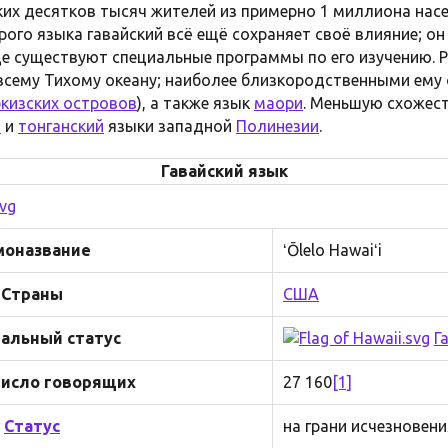
ких десятков тысяч жителей из примерно 1 миллиона нас
орого языка гавайский всё ещё сохраняет своё влияние; о
где существуют специальные программы по его изучению.
всему Тихому океану; наиболее близкородственными ем
кизских островов
), а также язык
маори
. Меньшую схожест
й
и
тонганский
языки западной
Полинезии
.
Гавайский язык
моназвание
ʻŌlelo Hawaiʻi
Страны
США
альный статус
Г
исло говорящих
27 160
[1]
Статус
на грани исчезновени