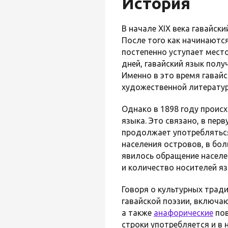
История
В начале XIX века гавайс
После того как начинаютс
постепенно уступает мест
дней, гавайский язык полу
Именно в это время гавай
художественной литератур
Однако в 1898 году проис
языка. Это связано, в пер
продолжает употребляться
населения островов, в бол
явилось обращение населен
и количество носителей я
Говоря о культурных тради
гавайской поэзии, включаю
а также
анафорические
пов
строки употребляется и в 