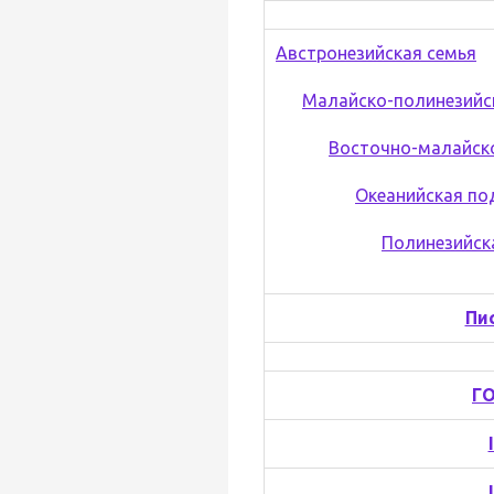
Австронезийская семья
Малайско-полинезийс
Восточно-малайско
Океанийская по
Полинезийск
Пи
ГО