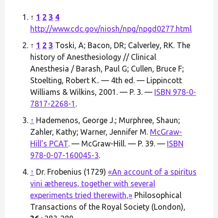
↑
1
2
3
4
http://www.cdc.gov/niosh/npg/npgd0277.html
↑
1
2
3
Toski, A; Bacon, DR; Calverley, RK. The
history of Anesthesiology // Clinical
Anesthesia / Barash, Paul G; Cullen, Bruce F;
Stoelting, Robert K.. — 4th ed. — Lippincott
Williams & Wilkins, 2001. — P. 3. —
ISBN 978-0-
7817-2268-1
.
↑
Hademenos, George J.; Murphree, Shaun;
Zahler, Kathy; Warner, Jennifer M.
McGraw-
Hill’s PCAT
. — McGraw-Hill. — P. 39. —
ISBN
978-0-07-160045-3
.
↑
Dr. Frobenius (1729)
«An account of a spiritus
vini æthereus, together with several
experiments tried therewith,»
Philosophical
Transactions of the Royal Society (London),