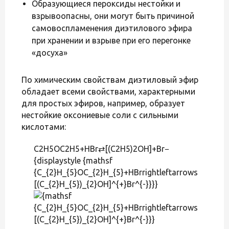
Образующиеся пероксиды нестойки и
взрывоопасны, они могут быть причиной
самовоспламенения диэтилового эфира
при хранении и взрыве при его перегонке
«досуха»
По химическим свойствам диэтиловый эфир
обладает всеми свойствами, характерными
для простых эфиров, например, образует
нестойкие оксониевые соли с сильными
кислотами:
C2H5OC2H5+HBr⇄[(C2H5)2OH]+Br−
{displaystyle {mathsf
{C_{2}H_{5}OC_{2}H_{5}+HBrrightleftarrows
[(C_{2}H_{5})_{2}OH]^{+}Br^{-}}}}