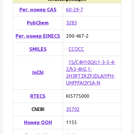
Рег. номер CAS
60-29-7
PubChem
3283
Рег. номер EINECS
200-467-2
SMILES
CCOCC
1S/C4H10O/c1-3-5-4-
2/h3-4H2,1-
InChI
2H3
RTZKZFJDLAIYFH-
UHFFFAOYSA-N
RTECS
KI5775000
ChEBI
35702
Номер ООН
1155