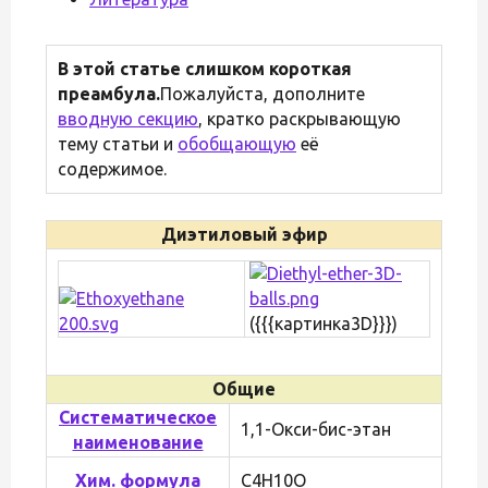
В этой статье слишком короткая
преамбула.
Пожалуйста, дополните
вводную секцию
, кратко раскрывающую
тему статьи и
обобщающую
её
содержимое.
Диэтиловый эфир
({{{картинка3D}}})
Общие
Систематическое
1,1-​Окси-​бис-​этан
наименование
Хим. формула
C4H10O