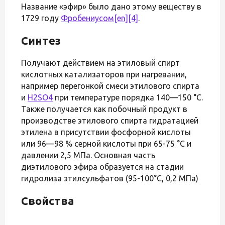
Название «эфир» было дано этому веществу в
1729 году
Фробениусом
[en]
[4]
.
Синтез
Получают действием на этиловый спирт
кислотных катализаторов при нагревании,
например перегонкой смеси этилового спирта
и
H2SO4
при температуре порядка 140—150 °C.
Также получается как побочный продукт в
производстве этилового спирта гидратацией
этилена в присутствии фосфорной кислоты
или 96—98 % серной кислоты при 65-75 °С и
давлении 2,5 МПа. Основная часть
диэтилового эфира образуется на стадии
гидролиза этилсульфатов (95-100°С, 0,2 МПа)
Свойства