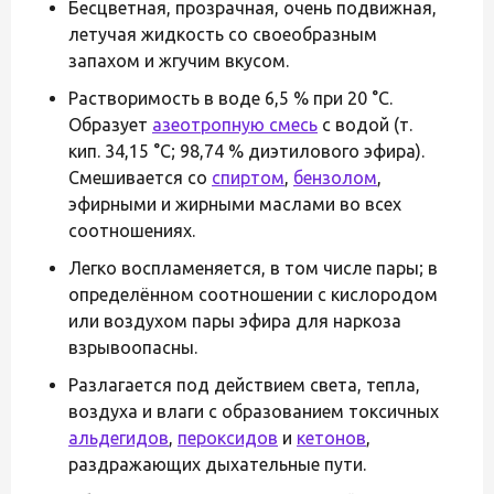
Бесцветная, прозрачная, очень подвижная,
летучая жидкость со своеобразным
запахом и жгучим вкусом.
Растворимость в воде 6,5 % при 20 °C.
Образует
азеотропную смесь
с водой (т.
кип. 34,15 °C; 98,74 % диэтилового эфира).
Смешивается со
спиртом
,
бензолом
,
эфирными и жирными маслами во всех
соотношениях.
Легко воспламеняется, в том числе пары; в
определённом соотношении с кислородом
или воздухом пары эфира для наркоза
взрывоопасны.
Разлагается под действием света, тепла,
воздуха и влаги с образованием токсичных
альдегидов
,
пероксидов
и
кетонов
,
раздражающих дыхательные пути.