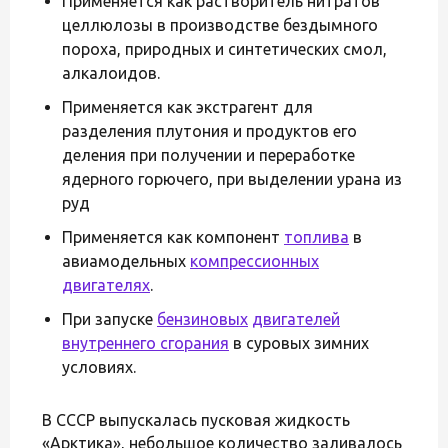
Применяется как растворитель нитратов
целлюлозы в производстве бездымного
пороха, природных и синтетических смол,
алкалоидов.
Применяется как экстрагент для
разделения плутония и продуктов его
деления при получении и переработке
ядерного горючего, при выделении урана из
руд
Применяется как компонент
топлива
в
авиамодельных
компрессионных
двигателях
.
При запуске
бензиновых
двигателей
внутреннего сгорания
в суровых зимних
условиях.
В СССР выпускалась пусковая жидкость
«Арктика», небольшое количество заливалось