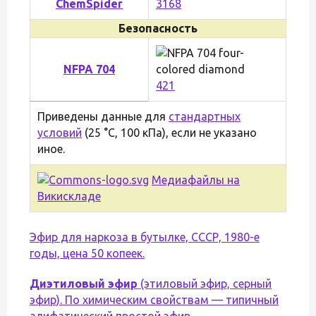
ChemSpider
3168
Безопасность
NFPA 704
4
2
1
Приведены данные для
стандартных
условий
(25 °C, 100 кПа), если не указано
иное.
Медиафайлы на
Викискладе
Эфир для наркоза в бутылке, СССР, 1980-е
годы, цена 50 копеек.
Диэтиловый эфир
(этиловый эфир, серный
эфир). По химическим свойствам — типичный
алифатический
простой эфир
.