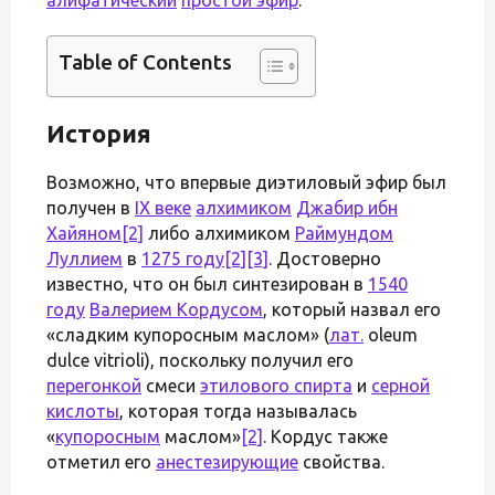
Table of Contents
История
Возможно, что впервые диэтиловый эфир был
получен в
IX веке
алхимиком
Джабир ибн
Хайяном
[2]
либо алхимиком
Раймундом
Луллием
в
1275 году
[2]
[3]
. Достоверно
известно, что он был синтезирован в
1540
году
Валерием Кордусом
, который назвал его
«сладким купоросным маслом» (
лат.
oleum
dulce vitrioli), поскольку получил его
перегонкой
смеси
этилового спирта
и
серной
кислоты
, которая тогда называлась
«
купоросным
маслом»
[2]
. Кордус также
отметил его
анестезирующие
свойства.