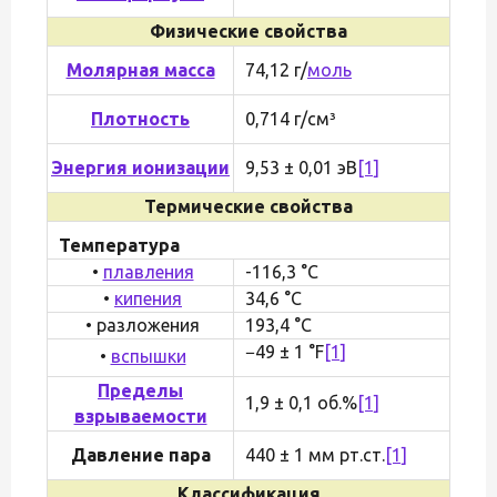
Физические свойства
Молярная масса
74,12 г/
моль
Плотность
0,714 г/см³
Энергия ионизации
9,53 ± 0,01 эВ
[1]
Термические свойства
Температура
•
плавления
-116,3 °C
•
кипения
34,6 °C
• разложения
193,4 °C
−49 ± 1 °F
[1]
•
вспышки
Пределы
1,9 ± 0,1 об.%
[1]
взрываемости
Давление пара
440 ± 1 мм рт.ст.
[1]
Классификация