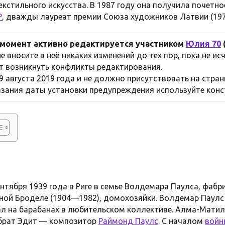
кстильного искусства. В 1987 году она получила почетно
Р
, дважды лауреат премии Союза художников Латвии (1972
 момент активно редактируется участником
Юлия 70
е вносите в неё никаких изменений до тех пор, пока не ис
т возникнуть конфликты редактирования.
 августа 2019 года и не должно присутствовать на страни
зания даты установки предупреждения используйте конст
нтября 1939 года в Риге в семье Волдемара Паулса, фабр
ой Броделе (1904—1982), домохозяйки. Волдемар Паулс
л на барабанах в любительском коллективе. Алма-Мати
 брат Эдит — композитор
Раймонд Паулс
. С началом
войн