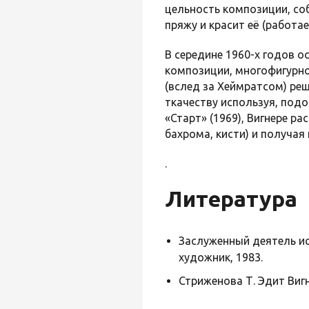
цельность композиции, со
пряжу и красит её (работа
В середине 1960-х годов 
композиции, многофигурно
(вслед за Хеймратсом) ре
ткачеству используя, подо
«Старт» (1969), Вигнере р
бахрома, кисти) и получая
.
Литература
Заслуженный деятель ис
художник, 1983.
Стриженова Т. Эдит Вигн