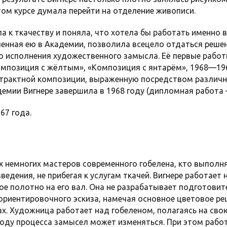
том курсе думала перейти на отделение живописи.
ла к ткачеству и поняла, что хотела бы работать именно в
ченная ею в Академии, позволила всецело отдаться реше
 исполнения художественного замысла. Её первые работ
омпозиция с жёлтым», «Композиция с янтарём», 1968—19
страктной композиции, выраженную посредством различн
демии Вигнере завершила в 1968 году (дипломная работа 
67 года.
ех немногих мастеров современного гобелена, кто выполн
ведения, не прибегая к услугам ткачей. Вигнере работает
вое полотно на его вал. Она не разрабатывает подготови
ориентировочного эскиза, намечая основное цветовое ре
х. Художница работает над гобеленом, полагаясь на сво
ходу процесса замысел может изменяться. При этом рабо