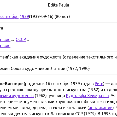
Edīte Paula
 сентября
1939
(1939-09-16) (80 лет)
га
атвия
→
СССР
→
атвия
твийская академия художеств (отделение текстильного и
емия Союза художников Латвии (1972, 1990)
лс-Вигнере
(родилась 16 сентября 1939 года в
Риге
) — ла
ую среднюю школу прикладного искусства (1962) и отдел
демии художеств
(1968), ученица
Рудольфа Хеймратса
. У
Вигнере — монументальный крупномасштабный текстиль, 
ением металла, дерева, стекла и коллажей (
аппликации
).
женный деятель искусств Латвийской ССР (1979). В 1995 го