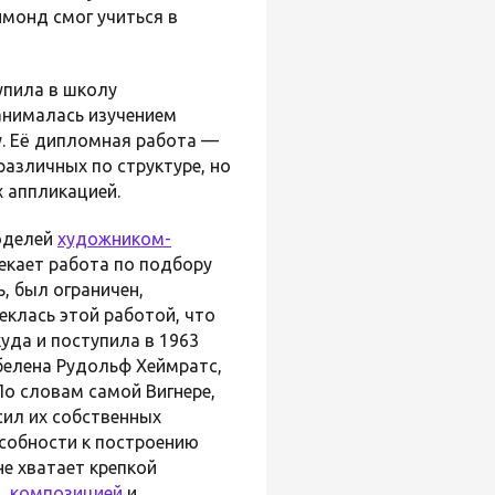
аймонд смог учиться в
упила в школу
анималась изучением
у. Её дипломная работа —
различных по структуре, но
 аппликацией.
моделей
художником-
лекает работа по подбору
, был ограничен,
леклась этой работой, что
уда и поступила в 1963
белена Рудольф Хеймратс,
 По словам самой Вигнере,
сил их собственных
особности к построению
не хватает крепкой
м,
композицией
и