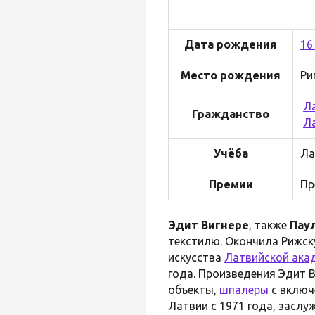
Дата рождения
16
Место рождения
Ри
Л
Гражданство
Л
Учёба
Ла
Премии
Пр
Эдит Вигнере
, также
Пау
текстилю. Окончила Рижск
искусства
Латвийской ака
года. Произведения Эдит 
объекты,
шпалеры
с включ
Латвии с 1971 года, заслу