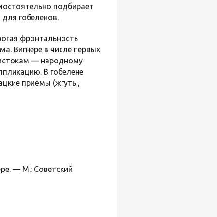
амостоятельно подбирает
 для гобеленов.
рогая фронтальность
а. Вигнере в числе первых
 истокам — народному
ппликацию. В гобелене
кацкие приёмы (жгуты,
е. — М.: Советский