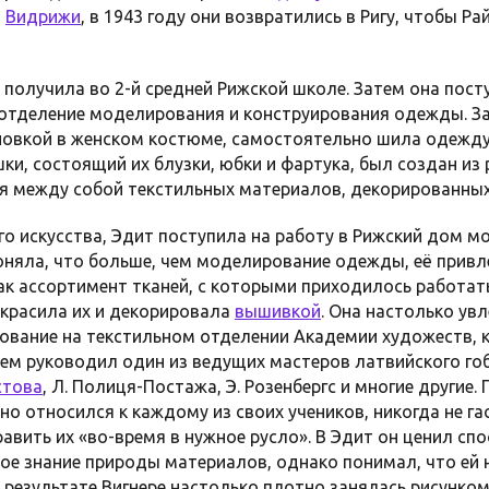
в
Видрижи
, в 1943 году они возвратились в Ригу, чтобы Р
 получила во 2-й средней Рижской школе. Затем она пост
 отделение моделирования и конструирования одежды. З
оновкой в женском костюме, самостоятельно шила одежд
и, состоящий их блузки, юбки и фартука, был создан из 
я между собой текстильных материалов, декорированных
о искусства, Эдит поступила на работу в Рижский дом 
поняла, что больше, чем моделирование одежды, её прив
ак ассортимент тканей, с которыми приходилось работать
красила их и декорировала
вышивкой
. Она настолько ув
вание на текстильном отделении Академии художеств, к
нием руководил один из ведущих мастеров латвийского го
стова
, Л. Полиця-Постажа, Э. Розенбергс и многие другие.
о относился к каждому из своих учеников, никогда не га
авить их «во-время в нужное русло». В Эдит он ценил сп
ое знание природы материалов, однако понимал, что ей 
 результате Вигнере настолько плотно занялась рисунко