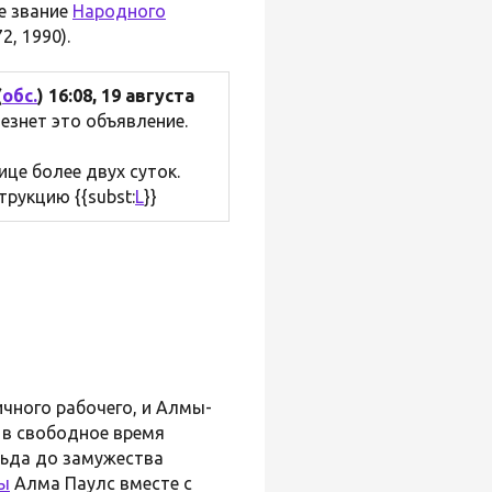
е звание
Народного
, 1990).
(
обс.
) 16:08, 19 августа
чезнет это объявление.
це более двух суток.
рукцию {{subst:
L
}}
ичного рабочего, и Алмы-
 в свободное время
льда до замужества
ы
Алма Паулс вместе с