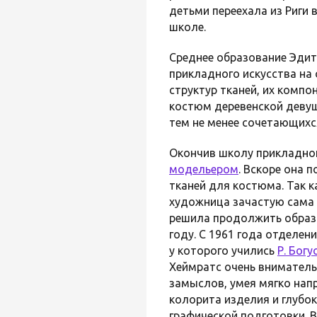
детьми переехала из Риги 
школе.
Среднее образование Эдит
прикладного искусства на
структур тканей, их комп
костюм деревенской девушк
тем не менее сочетающихс
Окончив школу прикладног
модельером
. Вскоре она 
тканей для костюма. Так к
художница зачастую сама 
решила продолжить образо
году. С 1961 года отделе
у которого учились
Р. Богу
Хеймратс очень внимательн
замыслов, умея мягко напр
колорита изделия и глубок
графической подготовки. В