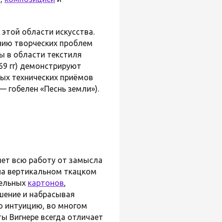
 этой области искусства.
нию творческих проблем
ы в области текстиля
69 гг) демонстрируют
ых технических приёмов
— гобелен «Песнь земли»).
яет всю работу от замысла
 на вертикальном ткацком
тельных
картонов
,
шение и набрасывая
ю интуицию, во многом
ты Вигнере всегда отличает