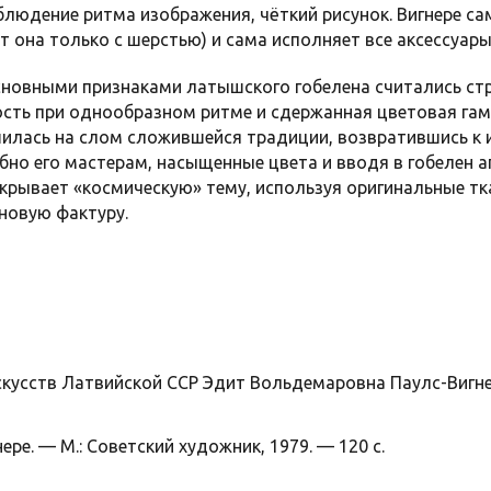
блюдение ритма изображения, чёткий рисунок. Вигнере с
ет она только с шерстью) и сама исполняет все аксессуары
основными признаками латышского гобелена считались ст
сть при однообразном ритме и сдержанная цветовая гамм
шилась на слом сложившейся традиции, возвратившись к
бно его мастерам, насыщенные цвета и вводя в гобелен а
аскрывает «космическую» тему, используя оригинальные т
 новую фактуру.
кусств Латвийской ССР Эдит Вольдемаровна Паулс-Вигнер
ере. — М.: Советский художник, 1979. — 120 с.