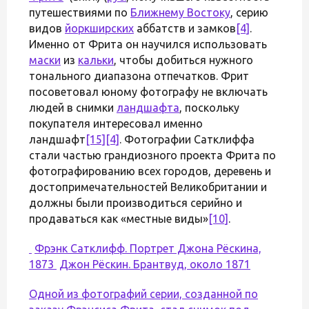
путешествиями по
Ближнему Востоку
, серию
видов
йоркширских
аббатств и замков
[4]
.
Именно от Фрита он научился использовать
маски
из
кальки
, чтобы добиться нужного
тонального диапазона отпечатков. Фрит
посоветовал юному фотографу не включать
людей в снимки
ландшафта
, поскольку
покупателя интересовал именно
ландшафт
[15]
[4]
. Фотографии Сатклиффа
стали частью грандиозного проекта Фрита по
фотографированию всех городов, деревень и
достопримечательностей Великобритании и
должны были производиться серийно и
продаваться как «местные виды»
[10]
.
Фрэнк Сатклифф. Портрет Джона Рёскина,
1873
Джон Рёскин. Брантвуд, около 1871
Одной из фотографий серии, созданной по