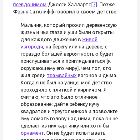
псевдонимом
Джосси Халлартс
[3]
. Позже
Фрэнк Сатклифф говорил о своём детстве:
Мальчик, который прожил деревенскую
жизнь и чьи глаза и уши были открыты
для каждого движения в
живой
изгороди
, на берегу или на дереве, с
гораздо большей вероятностью будет
прислушиваться и приглядываться [к
окружающему его миру], чем тот, кто
жил среди
трамвайных
вагонов и дыма.
Когда я не был на улице, моё детство
проходило с плиткой и кирпичом. Я
считаю, что это было отличное
образование: дайте ребенку кучу
квадратов и треугольников и позвольте
ему ломать голову над ними, пока он не
сделает из них картинку или хотя бы
орнамент
. Он не будет испытывать
после этого затруднение с тем, как