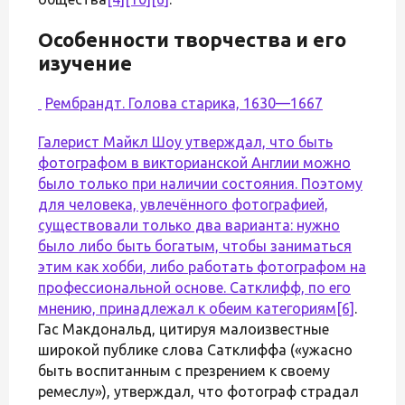
Особенности творчества и его
изучение
Рембрандт. Голова старика, 1630—1667
Галерист Майкл Шоу утверждал, что быть
фотографом в викторианской Англии можно
было только при наличии состояния. Поэтому
для человека, увлечённого фотографией,
существовали только два варианта: нужно
было либо быть богатым, чтобы заниматься
этим как хобби, либо работать фотографом на
профессиональной основе. Сатклифф, по его
мнению, принадлежал к обеим категориям
[6]
.
Гас Макдональд, цитируя малоизвестные
широкой публике слова Сатклиффа («ужасно
быть воспитанным с презрением к своему
ремеслу»), утверждал, что фотограф страдал