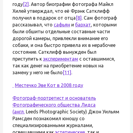
году
[2]
. Автор биографии фотографа Майкл
Хилей утверждал, что её Фрэнк Сатклифф
получил в подарок от отца
[8]
. Сам фотограф
рассказывал, что
сафьян
и
бархат
, которыми
были обшиты отдельные составные части
дорогой камеры, привлекли внимание его
собаки, и она быстро привела их в нерабочее
состояние. Сатклифф вынужден был
приступить к
экспериментам
с оставшимися,
так как денег на приобретение новых на
замену у него не было
[11]
.
Местечко Эве Кот в 2008 году
Фотограф-портретист и основатель
Фотографического общества Лидса
(
англ.
Leeds Photographic Society) Джон Уильям
Рамсден познакомил юношу со
специализированными журналами,
освещавшими как
эстетические
, так и