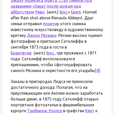
заказу Фрэнсиса Фрита, стал снимок под
названием «Закат после дождя над
аббатством
Риво
(англ.) (
рус.
» (
англ.
«Sunset
after Rain shot above Rievaulx Abbey»). Друг
семьи отправил
позитив
этого снимка
известному искусствоведу и художественному
критику
Джону Рёскину
. Рёскин высоко оценил
фотографию и пригласил Сатклиффа в
сентябре 1873 года в гости в
Брантвуде
(англ.) (
рус.
, где проживал с 1871
года. Сатклифф воспользовался
приглашением, чтобы сфотографировать
самого Рёскина и окрестности его усадьбы
[4]
.
Заказы в пригородах Лидса не приносили
достаточного дохода. Полагая, что на
преуспевающем юге Англии можно заработать
больше денег, в 1875 году Сатклифф открыл
портретное фотоателье в фешенебельном
курорте
Танбридж-Уэллсе
в графстве
Кент
к