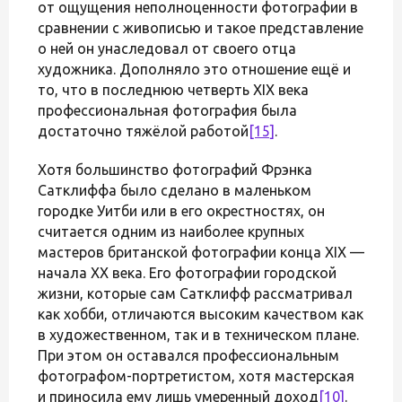
от ощущения неполноценности фотографии в
сравнении с живописью и такое представление
о ней он унаследовал от своего отца
художника. Дополняло это отношение ещё и
то, что в последнюю четверть XIX века
профессиональная фотография была
достаточно тяжёлой работой
[15]
.
Хотя большинство фотографий Фрэнка
Сатклиффа было сделано в маленьком
городке Уитби или в его окрестностях, он
считается одним из наиболее крупных
мастеров британской фотографии конца XIX —
начала XX века. Его фотографии городской
жизни, которые сам Сатклифф рассматривал
как хобби, отличаются высоким качеством как
в художественном, так и в техническом плане.
При этом он оставался профессиональным
фотографом-портретистом, хотя мастерская
и приносила ему лишь умеренный доход
[10]
.