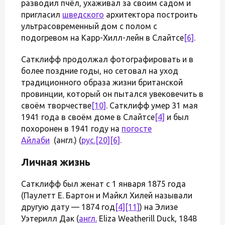
разводил пчёл, ухаживал за своим садом и
пригласил
шведского
архитектора построить
ультрасовременный дом с полом с
подогревом на Карр-Хилл-лейн в Слайтсе
[6]
.
Сатклифф продолжал фотографировать и в
более поздние годы, но сетовал на уход
традиционного образа жизни британской
провинции, который он пытался увековечить в
своём творчестве
[10]
. Сатклифф умер 31 мая
1941 года в своём доме в Слайтсе
[4]
и был
похоронен в 1941 году на
погосте
Айлаби
(англ.) (
рус.
[20]
[6]
.
Личная жизнь
Сатклифф был женат с 1 января 1875 года
(Паулетт Е. Бартон и Майкл Хилей называли
другую дату — 1874 год
[4]
[11]
) на Элизе
Уэтерилл Дак (
англ.
Eliza Weatherill Duck, 1848