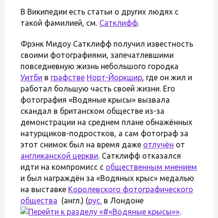
В Википедии есть статьи о других людях с
такой фамилией, см.
Сатклифф
.
Фрэнк Мидоу Сатклифф получил известность
своими фотографиями, запечатлевшими
повседневную жизнь небольшого городка
Уитби
в
графстве
Норт-Йоркшир
, где он жил и
работал большую часть своей жизни. Его
фотография «Водяные крысы» вызвала
скандал в британском обществе из-за
демонстрации на среднем плане обнажённых
натурщиков-подростков, а сам фотограф за
этот снимок был на время даже
отлучён
от
англиканской церкви
. Сатклифф отказался
идти на компромисс с
общественным мнением
и был награждён за «Водяных крыс» медалью
на выставке
Королевского фотографического
общества
(англ.) (
рус.
в Лондоне
.