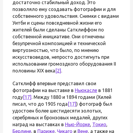
достаточно стабильный доход. Это
позволяло ему создавать фотографии и для
собственного удовольствия. Снимки с видами
Уитби и сцены повседневной жизни его
жителей были сделаны Сатклиффом по
собственной инициативе. Они отмечены
безупречной композицией и технической
виртуозностью, что было, по мнению
искусствоведов, непросто достигнуть при
использовании громоздкого оборудования II
половины XIX века
[2]
.
Сатклифф впервые представил свои
фотографии на выставке в
Ньюкасле
в 1881
году
[17]
. Между 1880 и 1894 годами (Хилей
писал, что до 1905 года
[17]
) фотограф был
удостоен более шестидесяти золотых,
серебряных и бронзовых медалей, других
наград на выставках в
Нью-Йорке
,
Токио
,
Берлине
, в
Париже
,
Чикаго
и
Вене
, а также на