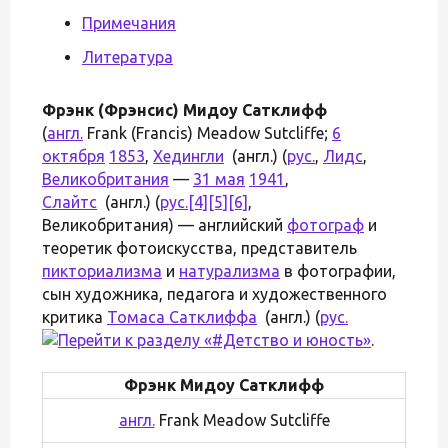
Примечания
Литература
Фрэнк (Фрэнсис) Мидоу Сатклифф
(
англ.
Frank (Francis) Meadow Sutcliffe;
6
октября
1853
,
Хедингли
(англ.) (
рус.
,
Лидс
,
Великобритания
—
31 мая
1941
,
Слайтс
(англ.) (
рус.
[4]
[5]
[6]
,
Великобритания) — английский
фотограф
и
теоретик фотоискусства, представитель
пикториализма
и
натурализма
в фотографии,
сын художника, педагога и художественного
критика
Томаса Сатклиффа
(англ.) (
рус.
.
Фрэнк Мидоу Сатклифф
англ.
Frank Meadow Sutcliffe