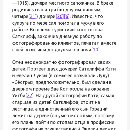
—1915), дочери местного сапожника. В браке
родились сын и три (по другим данным,
четыре
[21]
) дочери
[20]
[6]
. Известно, что
супруга по мере сил помогала мужу в его
работе. Во время туристического сезона
Сатклифф, закончив дневную работу по
фотографированию клиентов, печатал вместе
с ней позитивы до двух часов ночи
[10]
.
Отец неоднократно фотографировал своих
детей. Портрет двух дочерей Сатклиффа Кэти
и Эвелин Луизы (в семье её называли Лулу)
«Сёстры», предположительно, был сделан в
дверном проёме Эве Кот-холла на окраине
Уитби
[22]
. На другой фотографии Кэти, самая
старшая из детей Сатклиффа, стоит на
лестнице, а единственный его сын Гораций
лежит на дереве (он умер молодым, поэтому
его планы пойти по стопам отца в профессии
фотографа не осуществились). Эвелин держит