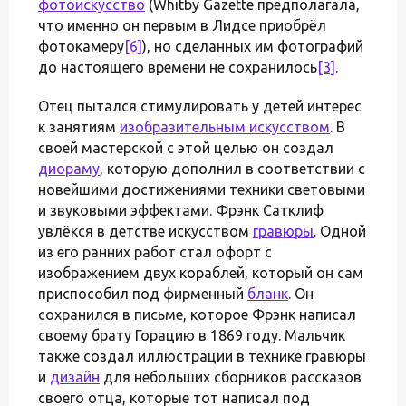
фотоискусство
(Whitby Gazette предполагала,
что именно он первым в Лидсе приобрёл
фотокамеру
[6]
), но сделанных им фотографий
до настоящего времени не сохранилось
[3]
.
Отец пытался стимулировать у детей интерес
к занятиям
изобразительным искусством
. В
своей мастерской с этой целью он создал
диораму
, которую дополнил в соответствии с
новейшими достижениями техники световыми
и звуковыми эффектами. Фрэнк Сатклиф
увлёкся в детстве искусством
гравюры
. Одной
из его ранних работ стал офорт с
изображением двух кораблей, который он сам
приспособил под фирменный
бланк
. Он
сохранился в письме, которое Фрэнк написал
своему брату Горацию в 1869 году. Мальчик
также создал иллюстрации в технике гравюры
и
дизайн
для небольших сборников рассказов
своего отца, которые тот написал под