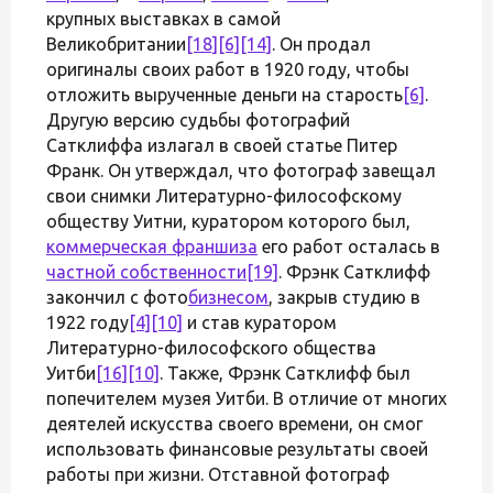
крупных выставках в самой
Великобритании
[18]
[6]
[14]
. Он продал
оригиналы своих работ в 1920 году, чтобы
отложить вырученные деньги на старость
[6]
.
Другую версию судьбы фотографий
Сатклиффа излагал в своей статье Питер
Франк. Он утверждал, что фотограф завещал
свои снимки Литературно-философскому
обществу Уитни, куратором которого был,
коммерческая франшиза
его работ осталась в
частной собственности
[19]
. Фрэнк Сатклифф
закончил с фото
бизнесом
, закрыв студию в
1922 году
[4]
[10]
и став куратором
Литературно-философского общества
Уитби
[16]
[10]
. Также, Фрэнк Сатклифф был
попечителем музея Уитби. В отличие от многих
деятелей искусства своего времени, он смог
использовать финансовые результаты своей
работы при жизни. Отставной фотограф