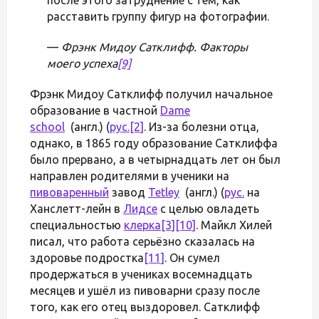
расставить группу фигур на фотографии.
—
Фрэнк Мидоу Сатклифф. Факторы
моего успеха
[9]
Фрэнк Мидоу Сатклифф получил начальное
образование в частной
Dame
school
(англ.) (
рус.
[2]
. Из-за болезни отца,
однако, в 1865 году образование Сатклиффа
было прервано, а в четырнадцать лет он был
направлен родителями в ученики на
пивоваренный
завод
Tetley
(англ.) (
рус.
на
Ханслетт-лейн в
Лидсе
с целью овладеть
специальностью
клерка
[3]
[10]
. Майкл Хилей
писал, что работа серьёзно сказалась на
здоровье подростка
[11]
. Он сумел
продержаться в учениках восемнадцать
месяцев и ушёл из пивоварни сразу после
того, как его отец выздоровел. Сатклифф