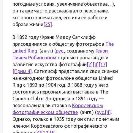
погодные условия, увеличение объектива…),
он также часто рассказывал о персонаже,
которого запечатлел, его или её работе и
образе жизни
[25]
.
В 1892 году Фрэнк Мидоу Сатклифф
присоединился к обществу фотографов
The
Linked Ring
(англ.) (
рус.
, созданному
Генри
Пичем Робинсоном
с целью пропаганды и
развития искусства фотографии
[2]
[4]
[17]
[Прим 4]
. Сатклифф представлял свои снимки
на ежегодном фотосалоне общества Linked
Ring с 1893 по 1904 год. В 1888 году у него
состоялась персональная выставка в The
Camera Club в Лондоне, а в 1891 году —
персональная выставка в
Королевском
фотографическом обществе
(англ.) (
рус.
[4]
.
Однако, только в 1935 году он стал почётным
членом Королевского фотографического
общества
[4]
[10]
[6]
.