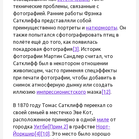
технические проблемы, связанные с
фотографией. Ранние работы Фрэнка
Сатклиффа представляли собой
преимущественно портреты и
натюрморты
. Он
также попытался сфотографировать птиц в
полёте ещё до того, как появилась
покадровая фотография
[3]
. Историк
фотографии Мартин Сандлер считал, что
Сатклифф был в некотором отношении
живописцем, часто применяя спецэффекты
при печати фотографии, чтобы добавить в
снимок атмосферную дымку или создать
иллюзию
импрессионистского
мазка
[12]
.
В 1870 году Томас Сатклифф переехал со
своей семьей в местечко Эве Кот,
расположенное примерно в одной
миле
от
городка
Уитби
[Прим 2]
в графстве
Норт-
Йоркшир
[4]
[10]
. Это место было хорошо