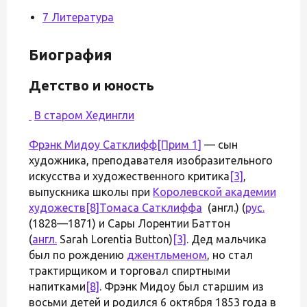
7 Литература
Биография
Детство и юность
В старом Хедингли
Фрэнк Мидоу Сатклифф
[Прим 1]
— сын
художника, преподавателя изобразительного
искусства и художественного критика
[3]
,
выпускника школы при
Королевской академии
художеств
[8]
Томаса Сатклиффа
(англ.) (
рус.
(1828—1871) и Сары Лорентии Баттон
(
англ.
Sarah Lorentia Button)
[3]
. Дед мальчика
был по рождению
джентльменом
, но стал
трактирщиком и торговал спиртными
напитками
[8]
. Фрэнк Мидоу был старшим из
восьми детей и родился 6 октября 1853 года в