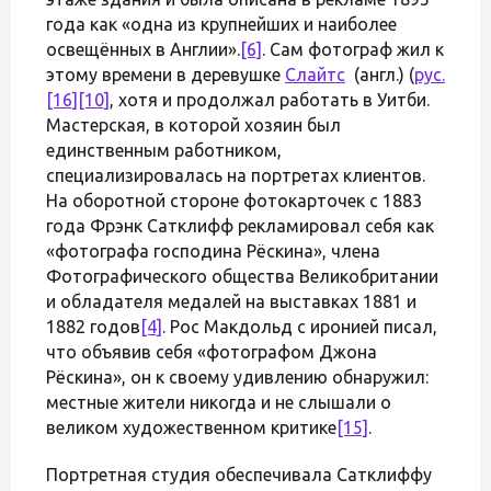
года как «одна из крупнейших и наиболее
освещённых в Англии».
[6]
. Сам фотограф жил к
этому времени в деревушке
Слайтс
(англ.) (
рус.
[16]
[10]
, хотя и продолжал работать в Уитби.
Мастерская, в которой хозяин был
единственным работником,
специализировалась на портретах клиентов.
На оборотной стороне фотокарточек c 1883
года Фрэнк Сатклифф рекламировал себя как
«фотографа господина Рёскина», члена
Фотографического общества Великобритании
и обладателя медалей на выставках 1881 и
1882 годов
[4]
. Рос Макдольд с иронией писал,
что объявив себя «фотографом Джона
Рёскина», он к своему удивлению обнаружил:
местные жители никогда и не слышали о
великом художественном критике
[15]
.
Портретная студия обеспечивала Сатклиффу