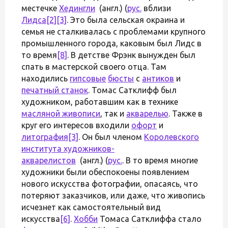
местечке
Хедингли
(англ.) (
рус.
вблизи
Лидса
[2]
[3]
. Это была сельская окраина и
семья не сталкивалась с проблемами крупного
промышленного города, каковым был Лидс в
то время
[8]
. В детстве Фрэнк вынужден был
спать в мастерской своего отца. Там
находились
гипсовые
бюсты
с
антиков
и
печатный станок
. Томас Сатклифф был
художником, работавшим как в технике
масляной живописи
, так и
акварелью
. Также в
круг его интересов входили
офорт
и
литография
[3]
. Он был членом
Королевского
института художников-
акварелистов
(англ.) (
рус.
. В то время многие
художники были обеспокоены появлением
нового искусства фотографии, опасаясь, что
потеряют заказчиков, или даже, что живопись
исчезнет как самостоятельный вид
искусства
[6]
.
Хобби
Томаса Сатклиффа стало