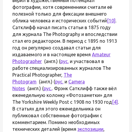
верил в художественный потенциал
фотографии, хотя современники считали её
полезной только для фиксации внешнего
облика человека и исторических событий
[10]
.
Сатклифф начал писать статьи в 1875 году
для журнала The Photography и впоследствии
стал его редактором. В период с 1895 по 1913
год он регулярно создавал статьи для
издаваемого и в настоящее время
Amateur
Photographer
(англ.) (
рус.
и участвовал в
работе специализированных журналов The
Practical Photographer,
The
Photogram
(англ.) (
рус.
и
Camera
Notes
(англ.) (
рус.
. Фрэнк Сатклифф также вёл
еженедельную колонку «Фотозаметки» для
The Yorkshire Weekly Post с 1908 по 1930 год
[4]
.
В статьях для этого еженедельника он
публиковал собственные фотографии с
комментарием. Помимо необходимых
технических деталей (время
экспозиции
,