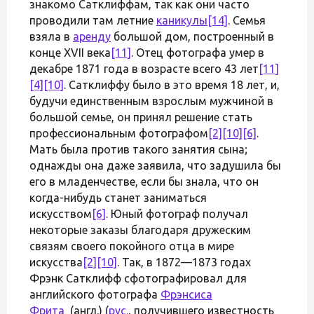
знакомо Сатклиффам, так как они часто
проводили там летние
каникулы
[14]
. Семья
взяла в
аренду
большой дом, построенный в
конце XVII века
[11]
. Отец фотографа умер в
декабре 1871 года в возрасте всего 43 лет
[11]
[4]
[10]
. Сатклиффу было в это время 18 лет, и,
будучи единственным взрослым мужчиной в
большой семье, он принял решение стать
профессиональным фотографом
[2]
[10]
[6]
.
Мать была против такого занятия сына;
однажды она даже заявила, что задушила бы
его в младенчестве, если бы знала, что он
когда-нибудь станет заниматься
искусством
[6]
. Юный фотограф получал
некоторые заказы благодаря дружеским
связям своего покойного отца в мире
искусства
[2]
[10]
. Так, в 1872—1873 годах
Фрэнк Сатклифф сфотографировал для
английского фотографа
Фрэнсиса
Фрита
(англ.) (
рус.
, получившего известность