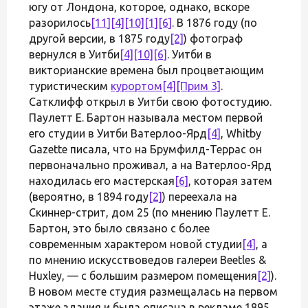
югу от Лондона, которое, однако, вскоре
разорилось
[11]
[4]
[10]
[1]
[6]
. В 1876 году (по
другой версии, в 1875 году
[2]
) фотограф
вернулся в Уитби
[4]
[10]
[6]
. Уитби в
викторианские времена был процветающим
туристическим
курортом
[4]
[Прим 3]
.
Сатклифф открыл в Уитби свою фотостудию.
Паулетт Е. Бартон называла местом первой
его студии в Уитби Ватерлоо-Ярд
[4]
, Whitby
Gazette писала, что на Брумфилд-Террас он
первоначально проживал, а на Ватерлоо-Ярд
находилась его мастерская
[6]
, которая затем
(вероятно, в 1894 году
[2]
) переехала на
Скиннер-стрит, дом 25 (по мнению Паулетт Е.
Бартон, это было связано с более
современным характером новой студии
[4]
, а
по мнению искусствоведов галереи Beetles &
Huxley, — с большим размером помещения
[2]
).
В новом месте студия размещалась на первом
этаже здания и была описана в рекламе 1895