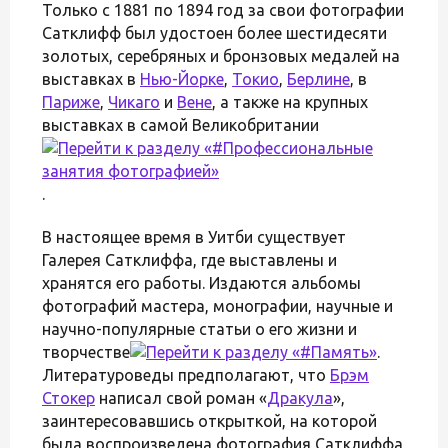
Только с 1881 по 1894 год за свои фотографии
Сатклифф был удостоен более шестидесяти
золотых, серебряных и бронзовых медалей на
выставках в
Нью-Йорке
,
Токио
,
Берлине
, в
Париже
,
Чикаго
и
Вене
, а также на крупных
выставках в самой Великобритании
.
В настоящее время в Уитби существует
Галерея Сатклиффа, где выставлены и
хранятся его работы. Издаются альбомы
фотографий мастера, монографии, научные и
научно-популярные статьи о его жизни и
творчестве
.
Литературоведы предполагают, что
Брэм
Стокер
написал свой роман «
Дракула
»,
заинтересовавшись открыткой, на которой
была воспроизведена фотография Сатклиффа