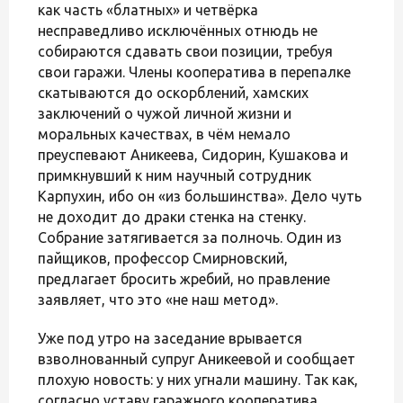
как часть «блатных» и четвёрка
несправедливо исключённых отнюдь не
собираются сдавать свои позиции, требуя
свои гаражи. Члены кооператива в перепалке
скатываются до оскорблений, хамских
заключений о чужой личной жизни и
моральных качествах, в чём немало
преуспевают Аникеева, Сидорин, Кушакова и
примкнувший к ним научный сотрудник
Карпухин, ибо он «из большинства». Дело чуть
не доходит до драки стенка на стенку.
Собрание затягивается за полночь. Один из
пайщиков, профессор Смирновский,
предлагает бросить жребий, но правление
заявляет, что это «не наш метод».
Уже под утро на заседание врывается
взволнованный супруг Аникеевой и сообщает
плохую новость: у них угнали машину. Так как,
согласно уставу гаражного кооператива,