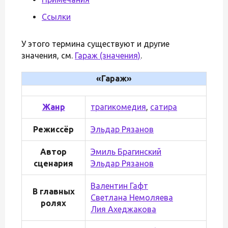
Ссылки
У этого термина существуют и другие
значения, см.
Гараж (значения)
.
«Гараж»
Жанр
трагикомедия
,
сатира
Режиссёр
Эльдар Рязанов
Автор
Эмиль Брагинский
сценария
Эльдар Рязанов
Валентин Гафт
В главных
Светлана Немоляева
ролях
Лия Ахеджакова