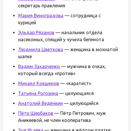
секретарь правления
Мария Виноградова
— сотрудница с
курицей
Эльдар Рязанов
— начальник отдела
насекомых, спящий у чучела бегемота
Людмила Цветкова
— женщина в мохнатой
шапке
Вадим Захарченко
— мужчина в очках,
который всегда «против»
Михаил Кокшенов
— «каратист»
Татьяна Рогозина
— целующаяся
Анатолий Ведёнкин
— целующийся
Пётр Щербаков
— Пётр Петрович, муж
Аникеевой, не член кооператива
Зоя Исаева
— женщина в жёлтом платке