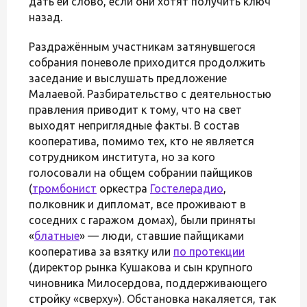
дать ей слово, если они хотят получить ключ
назад.
Раздражённым участникам затянувшегося
собрания поневоле приходится продолжить
заседание и выслушать предложение
Малаевой. Разбирательство с деятельностью
правления приводит к тому, что на свет
выходят неприглядные факты. В состав
кооператива, помимо тех, кто не является
сотрудником института, но за кого
голосовали на общем собрании пайщиков
(
тромбонист
оркестра
Гостелерадио
,
полковник и дипломат, все проживают в
соседних с гаражом домах), были приняты
«
блатные
» — люди, ставшие пайщиками
кооператива за взятку или
по протекции
(директор рынка Кушакова и сын крупного
чиновника Милосердова, поддерживающего
стройку «сверху»). Обстановка накаляется, так