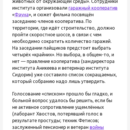
животных от окружающей среды». Сотрудники
института организовали
гаражный кооператив
«
Фауна
», и сюжет фильма посвящён
заседанию членов кооператива. По
территории, где идёт строительство, должно
пройти скоростное шоссе, в связи с чем
необходимо сократить количество гаражей.
На заседании пайщиков предстоит выбрать
четырёх «крайних». Но выбора, в общем-то, и
нет — правление кооператива (замдиректора
института Аникеева и ветеринар института
Сидорин) уже составило список сокращаемых,
который собранию надо лишь утвердить.
Голосование «списком» прошло бы гладко, и
больной вопрос удалось бы решить, если бы
не активное сопротивление ущемлённых
(лаборант Хвостов, потерявший голос в
результате простуды; техник Фетисов;
заслуженный пенсионер и ветеран
войны