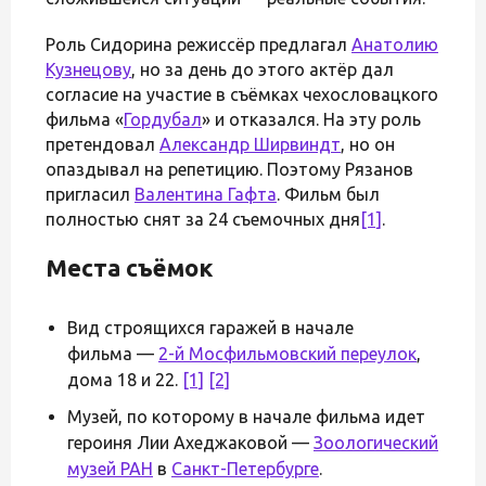
Роль Сидорина режиссёр предлагал
Анатолию
Кузнецову
, но за день до этого актёр дал
согласие на участие в съёмках чехословацкого
фильма «
Гордубал
» и отказался. На эту роль
претендовал
Александр Ширвиндт
, но он
опаздывал на репетицию. Поэтому Рязанов
пригласил
Валентина Гафта
. Фильм был
полностью снят за 24 съемочных дня
[1]
.
Места съёмок
Вид строящихся гаражей в начале
фильма —
2-й Мосфильмовский переулок
,
дома 18 и 22.
[1]
[2]
Музей, по которому в начале фильма идет
героиня Лии Ахеджаковой —
Зоологический
музей РАН
в
Санкт-Петербурге
.