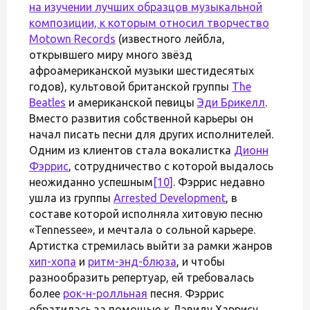
на изучении лучших образцов музыкальной
композиции, к которым относил творчество
Motown Records
(известного лейбла,
открывшего миру много звёзд
афроамериканской музыки шестидесятых
годов), культовой британской группы
The
Beatles
и американской певицы
Эди Брикелл
.
Вместо развития собственной карьеры он
начал писать песни для других исполнителей.
Одним из клиентов стала вокалистка
Дионн
Фэррис
, сотрудничество с которой выдалось
неожиданно успешным
[10]
. Фэррис недавно
ушла из группы
Arrested Development
, в
составе которой исполняла хитовую песню
«Tennessee», и мечтала о сольной карьере.
Артистка стремилась выйти за рамки жанров
хип-хопа
и
ритм-энд-блюза
, и чтобы
разнообразить репертуар, ей требовалась
более
рок-н-ролльная
песня. Фэррис
обратилась за помощью к Дэвиду Харрису,