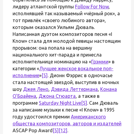
лидеру атлантской группы
Follow For Now
,
исполнявшей так называемый «чёрный рок», а
тот привлёк «своего любимого автора»,
которым оказался Уильям Дюваль.
Написанная дуэтом композиторов песня «I
Know» стала для молодой певицы настоящим
прорывом: она попала на вершину
национального хит-парада и принесла
исполнительнице номинацию на «
Грэмми
» в
категории «
Лучшее женское вокальное поп-
исполнение
»
[5]
. Дионн Фэррис в одночасье
стала настоящей звездой, выступив в ночных
шоу
Джея Лено
,
Дэвида Леттермана
,
Конана
О’Брайена
,
Джона Стюарта
, а также в
программе
Saturday Night Live
[5]
. Сам Дюваль
за написание музыки к песне «I Know» в 1995
году удостоился премии
Американского
общества композиторов, авторов и издателей
ASCAP Pop Award
[5]
[12]
.