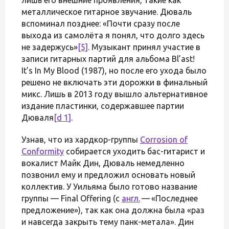
металлическое гитарное звучание. Дюваль
вспоминал позднее: «Почти сразу после
выхода из самолёта я понял, что долго здесь
не задержусь»
[5]
. Музыкант принял участие в
записи гитарных партий для альбома Bl’ast!
It’s In My Blood (1987), но после его ухода было
решено не включать эти дорожки в финальный
микс. Лишь в 2013 году вышло альтернативное
издание пластинки, содержавшее партии
Дюваля
[d 1]
.
Узнав, что из хардкор-группы
Corrosion of
Conformity
собирается уходить бас-гитарист и
вокалист Майк Дин, Дюваль немедленно
позвонил ему и предложил основать новый
коллектив. У Уильяма было готово название
группы — Final Offering (с
англ.
— «Последнее
предложение»), так как она должна была «раз
и навсегда закрыть тему панк-метала». Дин