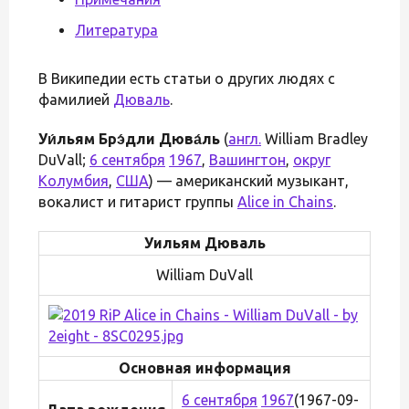
Литература
В Википедии есть статьи о других людях с
фамилией
Дюваль
.
Уи́льям Брэ́дли Дюва́ль
(
англ.
William Bradley
DuVall;
6 сентября
1967
,
Вашингтон
,
округ
Колумбия
,
США
) — американский музыкант,
вокалист и гитарист группы
Alice in Chains
.
Уильям Дюваль
William DuVall
Основная информация
6 сентября
1967
(1967-09-