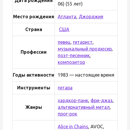
Дата рождения
06) (55 лет)
Место рождения
Атланта
,
Джорджия
Страна
США
певец
,
гитарист
,
музыкальный продюсер
,
Профессии
поэт-песенник
,
композитор
Годы активности
1983 — настоящее время
Инструменты
гитара
хардкор-панк
,
фри-джаз
,
Жанры
альтернативный метал
,
прог-рок
Alice in Chains
, AVOC,