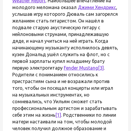
Weather Report
. Наибольшее впечатление на
молодого меломана оказал
Джими Хендрикс
,
услышав игру которого Дюваль сам загорелся
желанием стать гитаристом. Он нашёл в
подвале старую акустическую гитару с
нейлоновыми струнами, принадлежавшую
дяде, и начал учиться на ней играть. Когда
начинающему музыканту исполнилось девять,
кузен Дональд ушёл служить на флот, но с
первой зарплаты купил младшему брату
первую электрогитару
Fender Mustang
[3]
.
Родители с пониманием относились к
пристрастиям сына и не возражали против
того, чтобы он посещал концерты или играл
на музыкальных инструментах, но
сомневались, что Уильям сможет стать
профессиональным артистом и зарабатывать
себе этим на жизнь
[1]
. Родственники по линии
матери настаивали на том, чтобы молодой
человек получил должное образование и