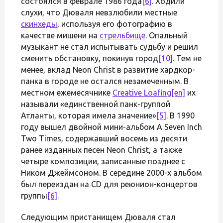
состоялся в феврале 1986 года
[6]
. Ходили
слухи, что Дюваля невзлюбили местные
скинхеды
, используя его фотографию в
качестве мишени на
стрельбище
. Опальный
музыкант не стал испытывать судьбу и решил
сменить обстановку, покинув город
[10]
. Тем не
менее, вклад Neon Christ в развитие хардкор-
панка в городе не остался незамеченным. В
местном ежемесячнике
Creative Loafing
[en]
их
называли «единственной панк-группой
Атланты, которая имела значение»
[5]
. В 1990
году вышел двойной мини-альбом A Seven Inch
Two Times, содержавший восемь из десяти
ранее изданных песен Neon Christ, а также
четыре композиции, записанные позднее с
Ником Джеймсоном. В середине 2000-х альбом
был переиздан на CD для реюнион-концертов
группы
[6]
.
Следующим пристанищем Дюваля стал