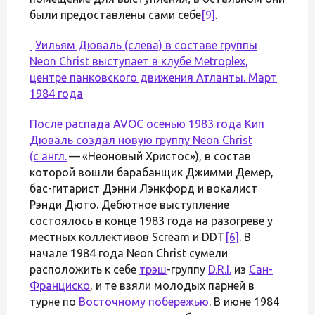
были предоставлены сами себе
[9]
.
Уильям Дюваль (слева) в составе группы
Neon Christ выступает в клубе Metroplex,
центре панковского движения Атланты. Март
1984 года
После распада AVOC осенью 1983 года Кип
Дюваль создал новую группу Neon Christ
(с
англ.
— «Неоновый Христос»), в состав
которой вошли барабанщик Джимми Демер,
бас-гитарист Дэнни Лэнкфорд и вокалист
Рэнди Дюто. Дебютное выступление
состоялось в конце 1983 года на разогреве у
местных коллективов Scream и DDT
[6]
. В
начале 1984 года Neon Christ сумели
расположить к себе
трэш
-группу
D.R.I.
из
Сан-
Франциско
, и те взяли молодых парней в
турне по
Восточному побережью
. В июне 1984