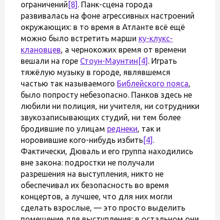
ограничений
[8]
. Панк-сцена города
развивалась на фоне агрессивных настроений
окружающих: в то время в Атланте всё ещё
можно было встретить марши
ку-клукс-
клановцев
, а чернокожих время от времени
вешали на горе
Стоун-Маунтин
[4]
. Играть
тяжёлую музыку в городе, являвшемся
частью так называемого
Библейского пояса
,
было попросту небезопасно. Панков здесь не
любили ни полиция, ни учителя, ни сотрудники
звукозаписывающих студий, ни тем более
бродившие по улицам
реднеки
, так и
норовившие кого-нибудь избить
[4]
.
Фактически, Дюваль и его группа находились
вне закона: подростки не получали
разрешения на выступления, никто не
обеспечивал их безопасность во время
концертов, а лучшее, что для них могли
сделать взрослые, — это просто выделить
помещение для выступления; в остальном они