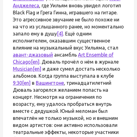
Анджелеса
, где Уильям вновь увидел логотип
Black Flag и Грега Гинна, игравшего на гитаре.
Это агрессивное звучание не было похоже ни
на что из услышанного ранее, но моментально
запало ему в душу
[4]
. Ещё одним
исполнителем, оказавшим существенное
влияние на музыкальный вкус Уильяма, стал
авант-джазовый
ансамбль
Art Ensemble of
Chicago
[en]
. Дюваль прочёл о нём в журнале
Musician
[en]
и даже сумел достать несколько
альбомов. Когда группа выступала в клубе
9:30
[en]
в
Вашингтоне
, тринадцатилетний
Дюваль загорелся желанием попасть на
концерт. Несмотря на ограничения по
возрасту, ему удалось пробраться внутрь
вместе с дедушкой. Юный меломан был
впечатлён не только музыкой, но и внешним
видом артистов: они активно использовали
театральные эффекты, некоторые участники