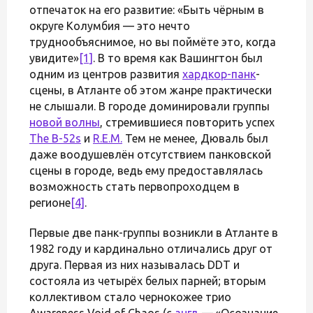
отпечаток на его развитие: «Быть чёрным в
округе Колумбия — это нечто
труднообъяснимое, но вы поймёте это, когда
увидите»
[1]
. В то время как Вашингтон был
одним из центров развития
хардкор-панк
-
сцены, в Атланте об этом жанре практически
не слышали. В городе доминировали группы
новой волны
, стремившиеся повторить успех
The B-52s
и
R.E.M.
Тем не менее, Дюваль был
даже воодушевлён отсутствием панковской
сцены в городе, ведь ему предоставлялась
возможность стать первопроходцем в
регионе
[4]
.
Первые две панк-группы возникли в Атланте в
1982 году и кардинально отличались друг от
друга. Первая из них называлась DDT и
состояла из четырёх белых парней; вторым
коллективом стало чернокожее трио
Awareness Void of Chaos (с
англ.
— «Осознание