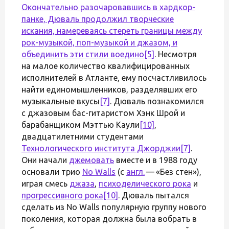
Окончательно разочаровавшись в хардкор-
панке, Дюваль продолжил творческие
искания, намереваясь стереть границы между
рок-музыкой, поп-музыкой и джазом, и
объединить эти стили воедино
[5]
. Несмотря
на малое количество квалифицированных
исполнителей в Атланте, ему посчастливилось
найти единомышленников, разделявших его
музыкальные вкусы
[7]
. Дюваль познакомился
с джазовым бас-гитаристом Хэнк Шрой и
барабанщиком Мэттью Каули
[10]
,
двадцатилетними студентами
Технологического института Джорджии
[7]
.
Они начали
джемовать
вместе и в 1988 году
основали трио
No Walls
(с
англ.
— «Без стен»),
играя смесь
джаза
,
психоделического рока
и
прогрессивного рока
[10]
. Дюваль пытался
сделать из No Walls популярную группу нового
поколения, которая должна была вобрать в