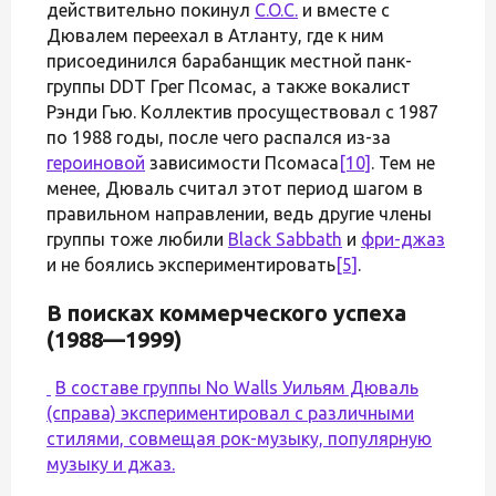
действительно покинул
C.O.C.
и вместе с
Дювалем переехал в Атланту, где к ним
присоединился барабанщик местной панк-
группы DDT Грег Псомас, а также вокалист
Рэнди Гью. Коллектив просуществовал с 1987
по 1988 годы, после чего распался из-за
героиновой
зависимости Псомаса
[10]
. Тем не
менее, Дюваль считал этот период шагом в
правильном направлении, ведь другие члены
группы тоже любили
Black Sabbath
и
фри-джаз
и не боялись экспериментировать
[5]
.
В поисках коммерческого успеха
(1988—1999)
В составе группы No Walls Уильям Дюваль
(справа) экспериментировал с различными
стилями, совмещая рок-музыку, популярную
музыку и джаз.