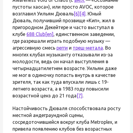
пустоты хаоса»), или просто AVOC, которое
возглавил Уильям Дюваль
[6]
[4]
. Юный
Дюваль, получивший прозвище «Кип», жил в
пригородном Декейтере и часто выступал в
клубе
688 Club
[en]
, единственном заведении,
где разрешали играть подобную музыку —
агрессивную смесь
регги
и
треш-метала
. Во
многих клубах музыканту отказывали из-за
молодости, ведь он начал выступления в
четырнадцатилетнем возрасте. Уильям даже
не мог в одиночку попасть внутрь в качестве
зрителя, так как туда впускали лишь с 19-
летнего возраста, а в 1983 году повысили
возрастной ценз до 21 года
[7]
.
Настойчивость Дюваля способствовала росту
местной андеграундной сцены,
сосредоточившейся вокруг клуба Metroplex, и
привела появлению клубов без возрастных