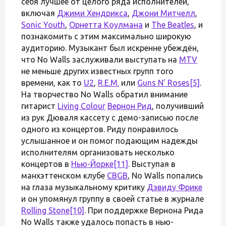
себя лучшее от целого ряда исполнителей,
включая
Джими Хендрикса
,
Джони Митчелл
,
Sonic Youth
,
Орнетта Коулмана
и
The Beatles
, и
познакомить с этим максимально широкую
аудиторию. Музыкант был искренне убеждён,
что No Walls заслуживали выступать на
MTV
не меньше других известных групп того
времени, как то
U2
,
R.E.M.
или
Guns N’ Roses
[5]
.
На творчество No Walls обратил внимание
гитарист
Living Colour
Вернон Рид
, получивший
из рук Дюваля кассету с демо-записью после
одного из концертов. Риду понравилось
услышанное и он помог подающим надежды
исполнителям организовать несколько
концертов в
Нью-Йорке
[11]
. Выступая в
манхэттенском клубе
CBGB
, No Walls попались
на глаза музыкальному критику
Дэвиду Фрике
и он упомянул группу в своей статье в журнале
Rolling Stone
[10]
. При поддержке Вернона Рида
No Walls также удалось попасть в нью-