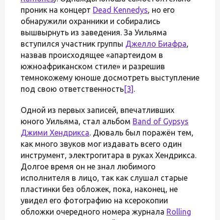
проник на концерт
Dead Kennedys
, но его
обнаружили охранники и собирались
вышвырнуть из заведения. За Уильяма
вступился участник группы
Джелло Биафра
,
назвав происходящее «апартеидом в
южноафриканском стиле» и разрешив
темнокожему юноше досмотреть выступление
под свою ответственность
[3]
.
Одной из первых записей, впечатливших
юного Уильяма, стал альбом
Band of Gypsys
Джими Хендрикса
. Дюваль был поражён тем,
как много звуков мог издавать всего один
инструмент, электрогитара в руках Хендрикса.
Долгое время он не знал любимого
исполнителя в лицо, так как слушал старые
пластинки без обложек, пока, наконец, не
увидел его фотографию на ксерокопии
обложки очередного номера журнала
Rolling