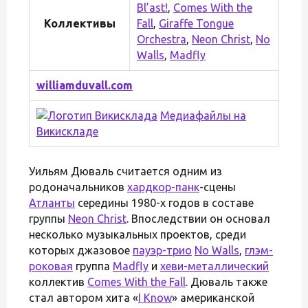
Bl’ast!
,
Comes With the
Коллективы
Fall
,
Giraffe Tongue
Orchestra
,
Neon Christ
,
No
Walls
,
Madfly
williamduvall.com
Медиафайлы на
Викискладе
Уильям Дюваль считается одним из
родоначальников
хардкор-панк
-сцены
Атланты
середины 1980-х годов в составе
группы
Neon Christ
. Впоследствии он основал
несколько музыкальных проектов, среди
которых джазовое
пауэр-трио
No Walls
,
глэм-
роковая
группа
Madfly
и
хеви-металлический
коллектив
Comes With the Fall
. Дюваль также
стал автором хита «
I Know
» американской