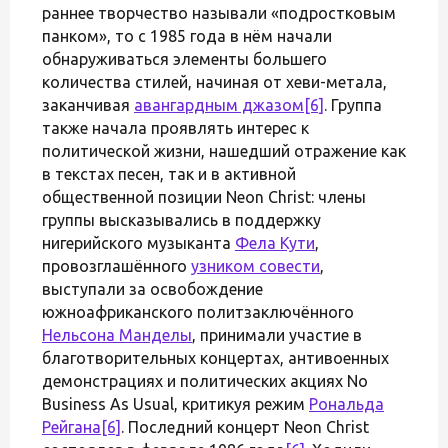
раннее творчество называли «подростковым
панком», то с 1985 года в нём начали
обнаруживаться элементы большего
количества стилей, начиная от хеви-метала,
заканчивая
авангардным джазом
[6]
. Группа
также начала проявлять интерес к
политической жизни, нашедший отражение как
в текстах песен, так и в активной
общественной позиции Neon Christ: члены
группы высказывались в поддержку
нигерийского музыканта
Фела Кути
,
провозглашённого
узником совести
,
выступали за освобождение
южноафриканского политзаключённого
Нельсона Манделы
, принимали участие в
благотворительных концертах, антивоенных
демонстрациях и политических акциях No
Business As Usual, критикуя режим
Рональда
Рейгана
[6]
. Последний концерт Neon Christ