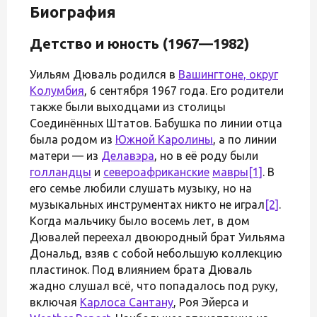
Биография
Детство и юность (1967—1982)
Уильям Дюваль родился в
Вашингтоне, округ
Колумбия
, 6 сентября 1967 года. Его родители
также были выходцами из столицы
Соединённых Штатов. Бабушка по линии отца
была родом из
Южной Каролины
, а по линии
матери — из
Делавэра
, но в её роду были
голландцы
и
североафриканские
мавры
[1]
. В
его семье любили слушать музыку, но на
музыкальных инструментах никто не играл
[2]
.
Когда мальчику было восемь лет, в дом
Дювалей переехал двоюродный брат Уильяма
Дональд, взяв с собой небольшую коллекцию
пластинок. Под влиянием брата Дюваль
жадно слушал всё, что попадалось под руку,
включая
Карлоса Сантану
, Роя Эйерса и