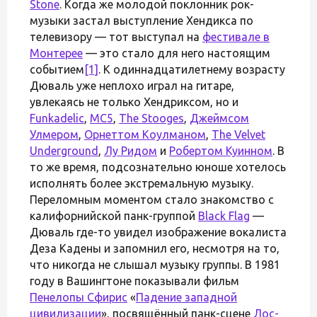
Stone
. Когда же молодой поклонник рок-
музыки застал выступление Хендикса по
телевизору — тот выступал на
фестивале в
Монтерее
— это стало для него настоящим
событием
[1]
. К одиннадцатилетнему возрасту
Дюваль уже неплохо играл на гитаре,
увлекаясь не только Хендриксом, но и
Funkadelic
,
MC5
,
The Stooges
,
Джеймсом
Улмером
,
Орнеттом Коулманом
,
The Velvet
Underground
,
Лу Ридом
и
Робертом Куинном
. В
то же время, подсознательно юноше хотелось
исполнять более экстремальную музыку.
Переломным моментом стало знакомство с
калифорнийской панк-группой
Black Flag
—
Дюваль где-то увидел изображение вокалиста
Деза Кадены и запомнил его, несмотря на то,
что никогда не слышал музыку группы. В 1981
году в Вашингтоне показывали фильм
Пенелопы Сфирис
«
Падение западной
цивилизации
», посвящённый панк-сцене
Лос-