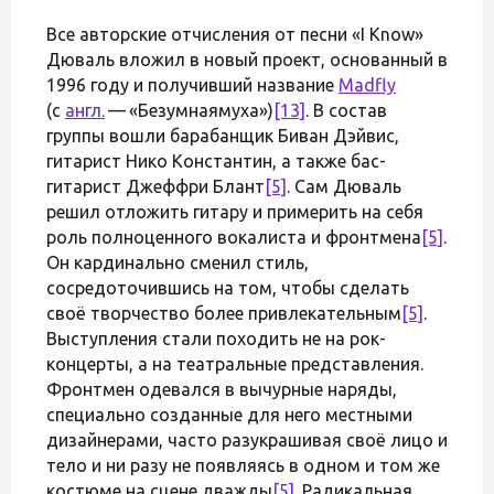
Все авторские отчисления от песни «I Know»
Дюваль вложил в новый проект, основанный в
1996 году и получивший название
Madfly
(с
англ.
— «Безумнаямуха»)
[13]
. В состав
группы вошли барабанщик Биван Дэйвис,
гитарист Нико Константин, а также бас-
гитарист Джеффри Блант
[5]
. Сам Дюваль
решил отложить гитару и примерить на себя
роль полноценного вокалиста и фронтмена
[5]
.
Он кардинально сменил стиль,
сосредоточившись на том, чтобы сделать
своё творчество более привлекательным
[5]
.
Выступления стали походить не на рок-
концерты, а на театральные представления.
Фронтмен одевался в вычурные наряды,
специально созданные для него местными
дизайнерами, часто разукрашивая своё лицо и
тело и ни разу не появляясь в одном и том же
костюме на сцене дважды
[5]
. Радикальная