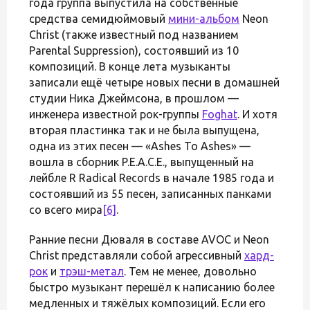
года группа выпустила на собственные
средства семидюймовый
мини-альбом
Neon
Christ (также известный под названием
Parental Suppression), состоявший из 10
композиций. В конце лета музыканты
записали ещё четыре новых песни в домашней
студии Ника Джеймсона, в прошлом —
инженера известной рок-группы
Foghat
. И хотя
вторая пластинка так и не была выпущена,
одна из этих песен — «Ashes To Ashes» —
вошла в сборник P.E.A.C.E., выпущенный на
лейбле R Radical Records в начале 1985 года и
состоявший из 55 песен, записанных панками
со всего мира
[6]
.
Ранние песни Дюваля в составе AVOC и Neon
Christ представляли собой агрессивный
хард-
рок
и
трэш-метал
. Тем не менее, довольно
быстро музыкант перешёл к написанию более
медленных и тяжёлых композиций. Если его