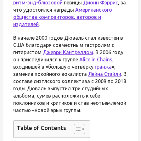
ритм-энд-блюзовой
певицы
Дионн Фэррис
, за
что удостоился награды
Американского
общества композиторов, авторов и
издателей
.
В начале 2000 годов Дюваль стал известен в
США благодаря совместным гастролям с
гитаристом
Джерри Кантреллом
. В 2006 году
он присоединился к группе
Alice in Chains
,
входившей в «большую четвёрку
гранжа
»,
заменив покойного вокалиста
Лейна Стэйли
. В
составе сиэтлского коллектива с 2009 по 2018
годы Дюваль выпустил три студийных
альбома, сумев расположить к себе
поклонников и критиков и став неотъемлемой
частью «новой эры» группы.
Table of Contents