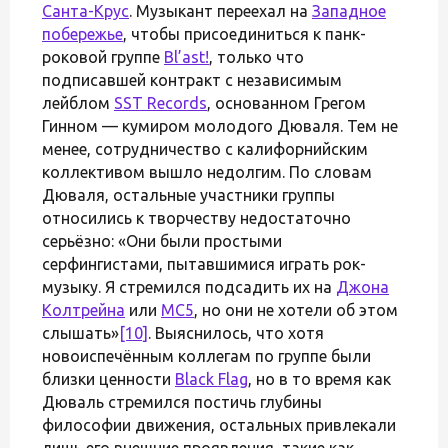
Санта-Крус
. Музыкант переехал на
Западное
побережье
, чтобы присоединиться к панк-
роковой группе
Bl’ast!
, только что
подписавшей контракт с независимым
лейблом
SST Records
, основанном Грегом
Гинном — кумиром молодого Дюваля. Тем не
менее, сотрудничество с калифорнийским
коллективом вышло недолгим. По словам
Дюваля, остальные участники группы
относились к творчеству недостаточно
серьёзно: «Они были простыми
серфингистами, пытавшимися играть рок-
музыку. Я стремился подсадить их на
Джона
Колтрейна
или
MC5
, но они не хотели об этом
слышать»
[10]
. Выяснилось, что хотя
новоиспечённым коллегам по группе были
близки ценности
Black Flag
, но в то время как
Дюваль стремился постичь глубины
философии движения, остальных привлекали
лишь его внешние проявления, такие как