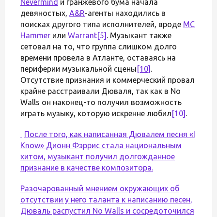
Nevermind
и гранжевого бума начала
девяностых,
A&R
-агенты находились в
поисках другого типа исполнителей, вроде
MC
Hammer
или
Warrant
[5]
. Музыкант также
сетовал на то, что группа слишком долго
времени провела в Атланте, оставаясь на
периферии музыкальной сцены
[10]
.
Отсутствие признания и коммерческий провал
крайне расстраивали Дюваля, так как в No
Walls он наконец-то получил возможность
играть музыку, которую искренне любил
[10]
.
После того, как написанная Дювалем песня «I
Know» Дионн Фэррис стала национальным
хитом, музыкант получил долгожданное
признание в качестве композитора.
Разочарованный мнением окружающих об
отсутствии у него таланта к написанию песен,
Дюваль распустил No Walls и сосредоточился