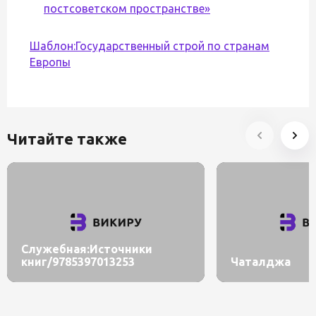
постсоветском пространстве»
Шаблон:Государственный строй по странам
Европы
Читайте также
Служебная:Источники
книг/9785397013253
Чаталджа