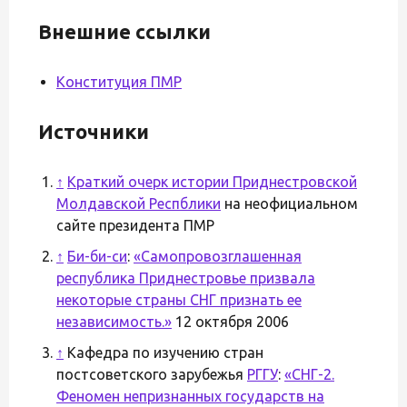
Внешние ссылки
Конституция ПМР
Источники
↑
Краткий очерк истории Приднестровской
Молдавской Респблики
на неофициальном
сайте президента ПМР
↑
Би-би-си
:
«Самопровозглашенная
республика Приднестровье призвала
некоторые страны СНГ признать ее
независимость.»
12 октября 2006
↑
Кафедра по изучению стран
постсоветского зарубежья
РГГУ
:
«СНГ-2.
Феномен непризнанных государств на