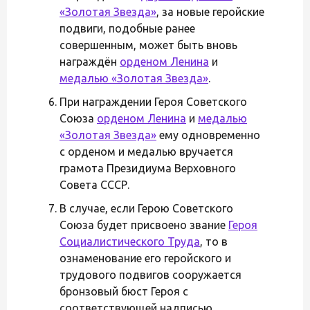
«Золотая Звезда»
, за новые геройские
подвиги, подобные ранее
совершенным, может быть вновь
награждён
орденом Ленина
и
медалью «Золотая Звезда»
.
При награждении Героя Советского
Союза
орденом Ленина
и
медалью
«Золотая Звезда»
ему одновременно
с орденом и медалью вручается
грамота Президиума Верховного
Совета СССР.
В случае, если Герою Советского
Союза будет присвоено звание
Героя
Социалистического Труда
, то в
ознаменование его геройского и
трудового подвигов сооружается
бронзовый бюст Героя с
соответствующей надписью,