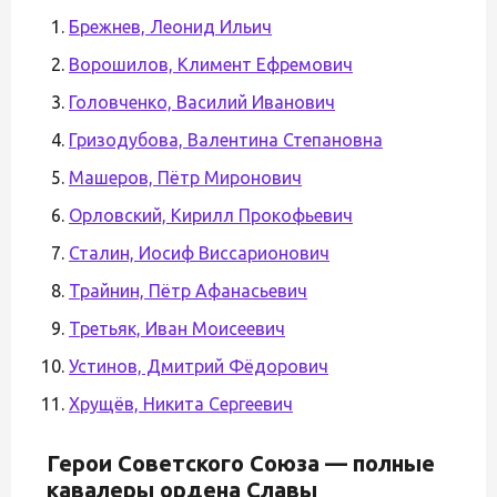
Брежнев, Леонид Ильич
Ворошилов, Климент Ефремович
Головченко, Василий Иванович
Гризодубова, Валентина Степановна
Машеров, Пётр Миронович
Орловский, Кирилл Прокофьевич
Сталин, Иосиф Виссарионович
Трайнин, Пётр Афанасьевич
Третьяк, Иван Моисеевич
Устинов, Дмитрий Фёдорович
Хрущёв, Никита Сергеевич
Герои Советского Союза — полные
кавалеры ордена Славы