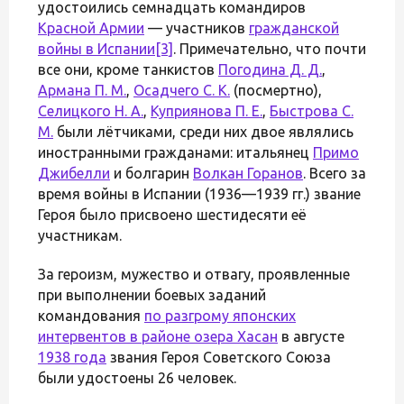
удостоились семнадцать командиров
Красной Армии
— участников
гражданской
войны в Испании
[3]
. Примечательно, что почти
все они, кроме танкистов
Погодина Д. Д.
,
Армана П. М.
,
Осадчего С. К.
(посмертно),
Селицкого Н. А.
,
Куприянова П. Е.
,
Быстрова С.
М.
были лётчиками, среди них двое являлись
иностранными гражданами: итальянец
Примо
Джибелли
и болгарин
Волкан Горанов
. Всего за
время войны в Испании (1936—1939 гг.) звание
Героя было присвоено шестидесяти её
участникам.
За героизм, мужество и отвагу, проявленные
при выполнении боевых заданий
командования
по разгрому японских
интервентов в районе озера Хасан
в августе
1938 года
звания Героя Советского Союза
были удостоены 26 человек.