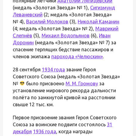
полярные лётчики
Анатолий Ляпидевский
(медаль «Золотая Звезда» № 1),
Сигизмунд
Леваневский
(2; медаль «Золотая Звезда»
№ 4),
Василий Молоков
(3),
Николай Каманин
(4; медаль «Золотая Звезда» № 2),
Маврикий
Слепнёв
(5),
Михаил Водопьянов
(6),
Иван
Доронин
(медаль «Золотая Звезда» № 7) за
спасение терпящих бедствие пассажиров и
членов экипажа
парохода «Челюскин»
.
28 сентября
1934 года
звание Героя
Советского Союза (медаль «Золотая Звезда»
№
было присвоено
М. М. Громову
за
установление мирового рекорда дальности
полёта по замкнутой кривой на расстоянии
свыше 12 тыс. км.
Первое присвоение звания Героя Советского
Союза за воинские подвиги состоялось
31
декабря
1936 года
, когда награды