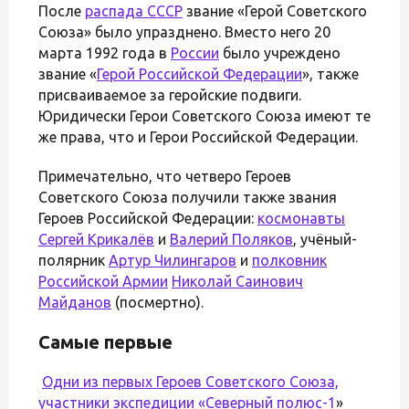
После
распада СССР
звание «Герой Советского
Союза» было упразднено. Вместо него 20
марта 1992 года в
России
было учреждено
звание «
Герой Российской Федерации
», также
присваиваемое за геройские подвиги.
Юридически Герои Советского Союза имеют те
же права, что и Герои Российской Федерации.
Примечательно, что четверо Героев
Советского Союза получили также звания
Героев Российской Федерации:
космонавты
Сергей Крикалёв
и
Валерий Поляков
, учёный-
полярник
Артур Чилингаров
и
полковник
Российской Армии
Николай Саинович
Майданов
(посмертно).
Самые первые
Одни из первых Героев Советского Союза,
участники экспедиции «
Северный полюс-1
»