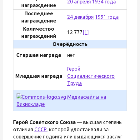
20 апреля
1934 года
награждение
Последнее
24 декабря
1991 года
награждение
Количество
12 777
[1]
награждений
Очерёдность
Старшая награда
нет
Герой
Младшая награда
Социалистического
Труда
Медиафайлы на
Викискладе
Геро́й Сове́тского Сою́за
— высшая степень
отличия
СССР
, которой удостаивали за
совершение подвига или выдающихся заслуг