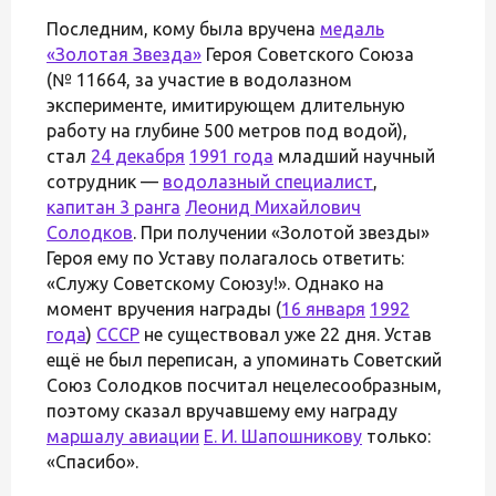
Последним, кому была вручена
медаль
«Золотая Звезда»
Героя Советского Союза
(№ 11664, за участие в водолазном
эксперименте, имитирующем длительную
работу на глубине 500 метров под водой),
стал
24 декабря
1991 года
младший научный
сотрудник —
водолазный специалист
,
капитан 3 ранга
Леонид Михайлович
Солодков
. При получении «Золотой звезды»
Героя ему по Уставу полагалось ответить:
«Служу Советскому Союзу!». Однако на
момент вручения награды (
16 января
1992
года
)
СССР
не существовал уже 22 дня. Устав
ещё не был переписан, а упоминать Советский
Союз Солодков посчитал нецелесообразным,
поэтому сказал вручавшему ему награду
маршалу авиации
Е. И. Шапошникову
только:
«Спасибо».