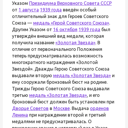
Указом
Президиума Верховного Совета СССР
от
1 августа
1939 года
введён особый
отличительный знак для Героев Советского
Союза —
медаль «Герой Советского Союза»
.
Другим Указом от
16 октября
1939 года
был
утверждён внешний вид медали, которая
получила название
«Золотая Звезда»
. В
отличие от первоначального Положения
теперь предусматривалась возможность
многократного награждения «Золотой
Звездой». Дважды Герою Советского Союза
выдавали вторую
медаль «Золотая Звезда»
и
ему сооружали бронзовый бюст на родине.
Трижды Герою Советского Союза выдавали
третью
медаль «Золотая Звезда»
, и его
бронзовый бюст должен быть установлен при
Дворце Советов
в
Москве
. Выдача
орденов
Ленина
при награждении второй и третьей
медалями не предусматривалась. О
присвоении звания в четвертый раз в Указе