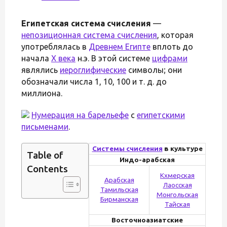
Египетская система счисления
—
непозиционная система счисления
, которая
употреблялась в
Древнем Египте
вплоть до
начала
X века
н.э. В этой системе
цифрами
являлись
иероглифические
символы; они
обозначали числа 1, 10, 100 и т. д. до
миллиона.
Нумерация на
барельефе
с
египетскими
письменами
.
Системы счисления
в культуре
Table of
Индо-арабская
Contents
Кхмерская
Арабская
Лаосская
Тамильская
Монгольская
Бирманская
Тайская
Восточноазиатские