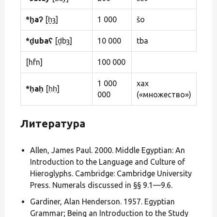
*ḫaʔ
[ḫȝ]
1 000
šo
*ḏubaʕ
[ḏbȝ]
10 000
tba
[hfn]
100 000
1 000
xax
*ḥaḥ
[ḥḥ]
000
(«множество»)
Литература
Allen, James Paul. 2000. Middle Egyptian: An
Introduction to the Language and Culture of
Hieroglyphs. Cambridge: Cambridge University
Press. Numerals discussed in §§ 9.1—9.6.
Gardiner, Alan Henderson. 1957. Egyptian
Grammar; Being an Introduction to the Study