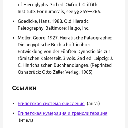
of Hieroglyphs. 3rd ed. Oxford: Griffith
Institute. For numerals, see §§ 259—266.
Goedicke, Hans. 1988. Old Hieratic
Paleography. Baltimore: Halgo, Inc.
Möller, Georg. 1927. Hieratische Paläographie:
Die aegyptische Buchschrift in ihrer
Entwicklung von der Fünften Dynastie bis zur
römischen Kaiserzeit. 3 vols. 2nd ed. Leipzig: J.
C. Hinrichs’schen Buchhandlungen. (Reprinted
Osnabrück: Otto Zeller Verlag, 1965)
Ссылки
Египетская система счисления
(англ.)
Египетская нумерация и транслитерация
(итал.)