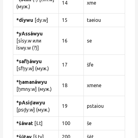
14
xme
(муж.)
*díywu
[dy.w]
15
taeiou
*yAssáwyu
[sỉsy.w или
16
se
ỉswy.w (?)]
*safḫáwyu
17
šfe
[sfḫy.w] (муж.)
*ḫamanáwyu
18
xmene
[ḫmny.w] (муж.)
*pAsiḏawyu
19
pstaiou
[psḏy.w] (муж.)
*šáwat
[š.t]
100
še
*šūtay
[š.ty]
200
šēt