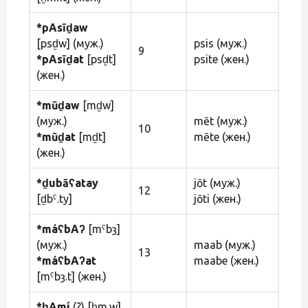
*pAsīḏaw
[psḏw] (муж.)
psis (муж.)
9
*pAsīḏat
[psḏt]
psite (жен.)
(жен.)
*mūḏaw
[mḏw]
(муж.)
mēt (муж.)
10
*mūḏat
[mḏt]
mēte (жен.)
(жен.)
*ḏubāʕatay
jōt (муж.)
12
[ḏbˁ.ty]
jōti (жен.)
*máʕbAʔ
[mˁbȝ]
(муж.)
maab (муж.)
13
*máʕbAʔat
maabe (жен.)
[mˁbȝ.t] (жен.)
*ḥAmí
(?) [ḥm.w]