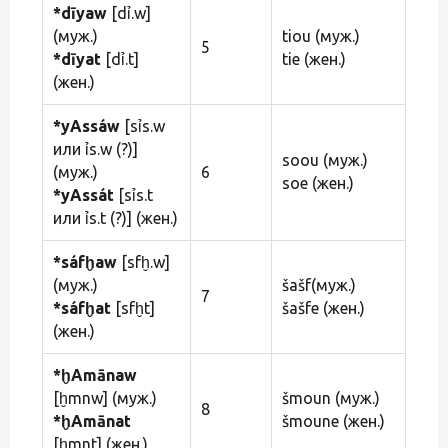
*dīyaw
[dỉ.w]
(муж.)
tiou (муж.)
5
*dīyat
[dỉ.t]
tie (жен.)
(жен.)
*yAssáw
[sỉs.w
или ỉs.w (?)]
soou (муж.)
(муж.)
6
soe (жен.)
*yAssát
[sỉs.t
или ỉs.t (?)] (жен.)
*sáfḫaw
[sfḫ.w]
(муж.)
šašf(муж.)
7
*sáfḫat
[sfḫt]
šašfe (жен.)
(жен.)
*ḫAmānaw
[ḫmnw] (муж.)
šmoun (муж.)
8
*ḫAmānat
šmoune (жен.)
[ḫmnt] (жен.)