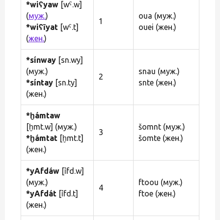
*wiʕyaw
[wˁ.w]
(
муж.
)
oua (муж.)
1
*wiʕīyat
[wˁ.t]
ouei (жен.)
(
жен.
)
*sínway
[sn.wy]
(муж.)
snau (муж.)
2
*síntay
[sn.ty]
snte (жен.)
(жен.)
*ḫámtaw
[ḫmt.w] (муж.)
šomnt (муж.)
3
*ḫámtat
[ḫmt.t]
šomte (жен.)
(жен.)
*yAfdáw
[ỉfd.w]
(муж.)
ftoou (муж.)
4
*yAfdát
[ỉfd.t]
ftoe (жен.)
(жен.)