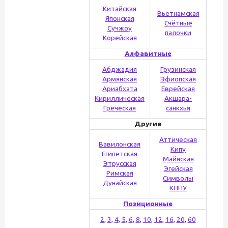
Китайская
Вьетнамская
Японская
Счётные
Сучжоу
палочки
Корейская
Алфавитные
Абджадия
Грузинская
Армянская
Эфиопская
Ариабхата
Еврейская
Кириллическая
Акшара-
Греческая
санкхья
Другие
Аттическая
Вавилонская
Кипу
Египетская
Майяская
Этрусская
Эгейская
Римская
Символы
Дунайская
КППУ
Позиционные
2
,
3
,
4
,
5
,
6
,
8
,
10
,
12
,
16
,
20
,
60