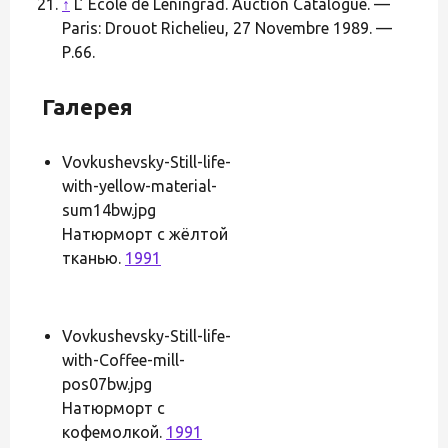
↑
L’ Ecole de Leningrad. Auction Catalogue. —
Paris: Drouot Richelieu, 27 Novembre 1989. —
Р.66.
Галерея
Vovkushevsky-Still-life-
with-yellow-material-
sum14bw.jpg
Натюрморт с жёлтой
тканью.
1991
Vovkushevsky-Still-life-
with-Coffee-mill-
pos07bw.jpg
Натюрморт с
кофемолкой.
1991