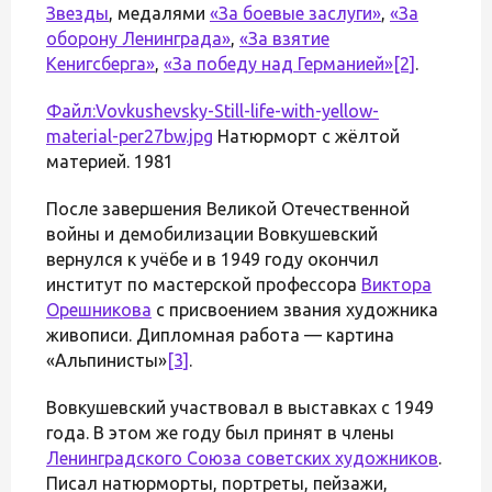
Звезды
, медалями
«За боевые заслуги»
,
«За
оборону Ленинграда»
,
«За взятие
Кенигсберга»
,
«За победу над Германией»
[2]
.
Файл:Vovkushevsky-Still-life-with-yellow-
material-per27bw.jpg
Натюрморт с жёлтой
материей. 1981
После завершения Великой Отечественной
войны и демобилизации Вовкушевский
вернулся к учёбе и в 1949 году окончил
институт по мастерской профессора
Виктора
Орешникова
с присвоением звания художника
живописи. Дипломная работа — картина
«Альпинисты»
[3]
.
Вовкушевский участвовал в выставках с 1949
года. В этом же году был принят в члены
Ленинградского Союза советских художников
.
Писал натюрморты, портреты, пейзажи,