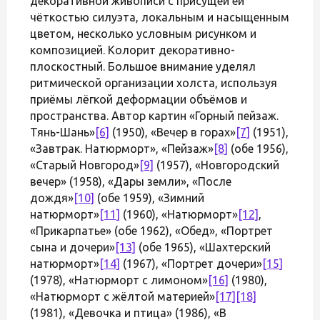
декоративной живописи с присущей ей
чёткостью силуэта, локальным и насыщенным
цветом, несколько условным рисунком и
композицией. Колорит декоративно-
плоскостный. Большое внимание уделял
ритмической организации холста, используя
приёмы лёгкой деформации объёмов и
пространства. Автор картин «Горный пейзаж.
Тянь-Шань»
[6]
(1950), «Вечер в горах»
[7]
(1951),
«Завтрак. Натюрморт», «Пейзаж»
[8]
(обе 1956),
«Старый Новгород»
[9]
(1957), «Новгородский
вечер» (1958), «Дары земли», «После
дождя»
[10]
(обе 1959), «Зимний
натюрморт»
[11]
(1960), «Натюрморт»
[12]
,
«Прикарпатье» (обе 1962), «Обед», «Портрет
сына и дочери»
[13]
(обе 1965), «Шахтерский
натюрморт»
[14]
(1967), «Портрет дочери»
[15]
(1978), «Натюрморт с лимоном»
[16]
(1980),
«Натюрморт с жёлтой материей»
[17]
[18]
(1981), «Девочка и птица» (1986), «В