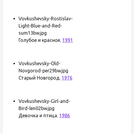
Vovkushevsky-Rostislav-
Light-Blue-and-Red-
sum13bw.jpg
Голубое и красное.
1991
Vovkushevsky-Old-
Novgorod-per29bw.jpg
Старый Новгород.
1976
Vovkushevsky-Girl-and-
Bird-len02bw.jpg
Девочка и птица.
1986