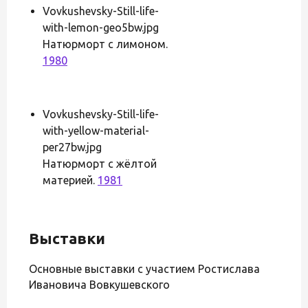
Vovkushevsky-Still-life-
with-lemon-geo5bw.jpg
Натюрморт с лимоном.
1980
Vovkushevsky-Still-life-
with-yellow-material-
per27bw.jpg
Натюрморт с жёлтой
материей.
1981
Выставки
Основные выставки с участием Ростислава
Ивановича Вовкушевского