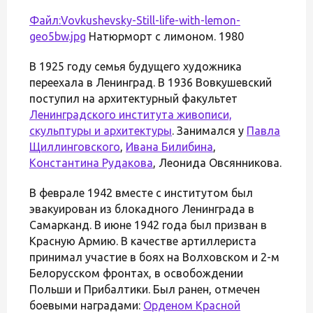
Файл:Vovkushevsky-Still-life-with-lemon-
geo5bw.jpg
Натюрморт с лимоном. 1980
В 1925 году семья будущего художника
переехала в Ленинград. В 1936 Вовкушевский
поступил на архитектурный факультет
Ленинградского института живописи,
скульптуры и архитектуры
. Занимался у
Павла
Щиллинговского
,
Ивана Билибина
,
Константина Рудакова
, Леонида Овсянникова.
В феврале 1942 вместе с институтом был
эвакуирован из блокадного Ленинграда в
Самарканд. В июне 1942 года был призван в
Красную Армию. В качестве артиллериста
принимал участие в боях на Волховском и 2-м
Белорусском фронтах, в освобождении
Польши и Прибалтики. Был ранен, отмечен
боевыми наградами:
Орденом Красной