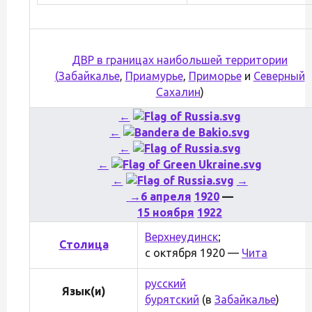
ДВР в границах наибольшей территории
(
Забайкалье
,
Приамурье
,
Приморье
и
Северный
Сахалин
)
←
←
←
←
←
→
→
6 апреля
1920
—
15 ноября
1922
Верхнеудинск
;
Столица
с октября 1920 —
Чита
русский
Язык(и)
бурятский
(в
Забайкалье
)