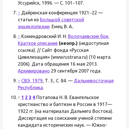
Уссурийск, 1996. — С. 101−107.
↑
Дайренская конференция 1921−22 —
статья из
Большой советской
энциклопедии
. Емец В. А..
↑
Комендровский И. Н.
Волочаевские бои.
Краткое описание
(неопр.)
(недоступная
ссылка). // Сайт фонда «Русская
Цивилизация» (www.rustrana.ru) (10 марта
2006). Дата обращения 16 мая 2013.
Архивировано
29 сентября 2007 года.
↑
СВЭ, 1979
, Т. 3., С. 84. —
Дальневосточная
Республика
.
↑
1
2
3
4
Потапова Н. В. Евангельское
христианство и баптизм в России в 1917—
1922 гг. (на материалах Дальнего Востока).
Диссертация на соискание ученой степени
кандидата исторических наук. — Южно-