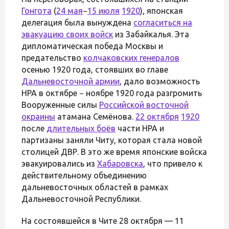
Гонгота
(
24 мая
−
15 июля
1920
), японская
делегация была вынуждена
согласиться на
эвакуацию своих войск
из Забайкалья. Эта
дипломатическая победа Москвы и
предательство
колчаковских генералов
осенью 1920 года, стоявших во главе
Дальневосточной армии
, дало возможность
НРА в октябре − ноябре 1920 года разгромить
Вооруженные силы
Российской восточной
окраины
атамана Семёнова.
22 октября
1920
после
длительных боёв
части НРА и
партизаны заняли Читу, которая стала новой
столицей ДВР. В это же время японские войска
эвакуировались из
Хабаровска
, что привело к
действительному объединению
дальневосточных областей в рамках
Дальневосточной Республики.
На состоявшейся в Чите 28 октября — 11