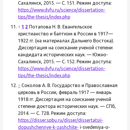
Сахалинск, 2015. — С. 151. Режим доступа:
https://www.dvfu.ru/science/dissertation-
tips/the-thesis/index.php
↑
1
2
Потапова Н. В. Евангельское
христианство и баптизм в России в 1917—
1922 гг. (на материалах Дальнего Востока).
Диссертация на соискание ученой степени
кандидата исторических наук. — Южно-
Сахалинск, 2015. — С. 152. Режим доступа:
https://www.dvfu.ru/science/dissertation-
tips/the-thesis/index.php
↑
Соколов А. В. Государство и Православная
церковь в России, февраль 1917 — январь
1918 гг. Диссертация на соискание ученой
степени доктора исторических наук. — СПб,
2014. — С. 728. Режим доступа:
https://disser.spbu.ru/disser/dissertatsii-
dopushchennye-k-zashchite-
i-svedeniya-o-