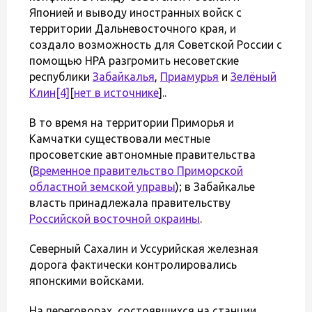
Японией и выводу иностранных войск с
территории Дальневосточного края, и
создало возможность для Советской России с
помощью НРА разгромить несоветские
республики
Забайкалья
,
Приамурья
и
Зелёный
Клин
[4]
[
нет в источнике
]..
В то время на территории Приморья и
Камчатки существовали местные
просоветские автономные правительства
(
Временное правительство Приморской
областной земской управы
); в Забайкалье
власть принадлежала правительству
Российской восточной окраины
.
Северный Сахалин и Уссурийская железная
дорога фактически контролировались
японскими войсками.
На переговорах, состоявшихся на станции