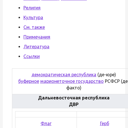
Религия
Культура
См. также
Примечания
Литература
Ссылки
демократическая республика
(де-юре)
буферное
марионеточное государство
РСФСР (де
факто)
Дальневосточная республика
ДВР
Флаг
Герб