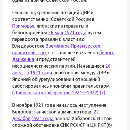
Опасаясь укрепления позиций ДВР и,
соответственно, Советской России в
Приморье
, японские интервенты и
белогвардейцы
26 мая
1921 года
путём
переворота привели к власти во
Владивостоке
Временное Приамурское
правительство
, состоявшее из членов
белого
движения
и представителей
несоциалистических партий. Начавшиеся
26
августа
1921 года
переговоры между ДВР и
Японией об урегулировании отношений
саботировались японским правительством
(
Дайренская конференция 1921—1922
).
[7]
В ноябре 1921 года началось наступление
Белоповстанческой армии, которая
22
декабря
1921 года
заняла Хабаровск. В этой
сложной обстановке СНК РСФСР и ЦК РКП(б)