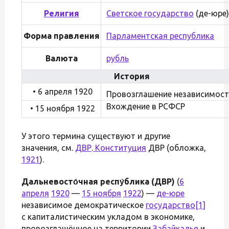
Религия
Светское государство
(де-юре)
Форма правления
Парламентская республика
Валюта
рубль
История
• 6 апреля 1920
Провозглашение независимос
Вхождение в РСФСР
• 15 ноября 1922
У этого термина существуют и другие
значения, см.
ДВР
.
Конституция
ДВР (обложка,
1921
).
Дальневосто́чная респу́блика (ДВР)
(
6
апреля
1920
—
15 ноября
1922
) —
де-юре
независимое демократическое
государство
[1]
с капиталистическим укладом в экономике,
провозглашённое на территории
Забайкалья
и