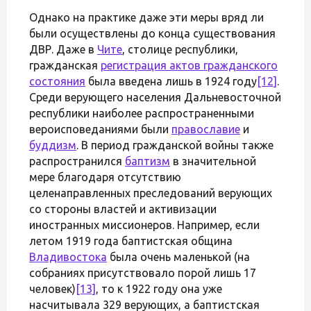
Однако на практике даже эти меры вряд ли
были осуществлены до конца существования
ДВР. Даже в
Чите
, столице республики,
гражданская
регистрация актов гражданского
состояния
была введена лишь в 1924 году
[12]
.
Среди верующего населения Дальневосточной
республики наиболее распространенными
вероисповеданиями были
православие
и
буддизм
. В период гражданской войны также
распространился
баптизм
в значительной
мере благодаря отсутствию
целенаправленных преследований верующих
со стороны властей и активизации
иностранных миссионеров. Например, если
летом 1919 года баптистская община
Владивостока
была очень маленькой (на
собраниях присутствовало порой лишь 17
человек)
[13]
, то к 1922 году она уже
насчитывала 329 верующих, а баптистская