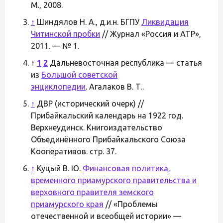
М., 2008.
↑
Шиндялов Н. А., д.и.н. БГПУ
Ликвидация
Читинской пробки
// Журнал «Россия и АТР»,
2011. — № 1.
↑
1
2
Дальневосточная республика — статья
из
Большой советской
энциклопедии
. Агалаков В. Т..
↑
ДВР (исторический очерк) //
Прибайкальский календарь на 1922 год.
Верхнеудинск. Книгоиздательство
Объединённого Прибайкальского Союза
Кооперативов. стр. 37.
↑
Куцый В. Ю.
Финансовая политика,
временного приамурского правительства и
верховного правителя земского
приамурского края
// «Проблемы
отечественной и всеобщей истории» —