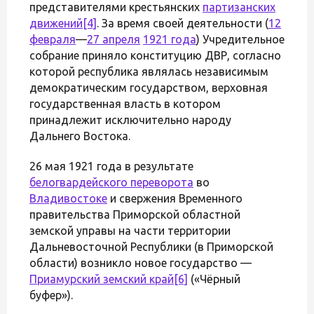
представителями крестьянских
партизанских
движений
[4]
. За время своей деятельности (
12
февраля
—
27 апреля
1921 года
) Учредительное
собрание приняло конституцию ДВР, согласно
которой республика являлась независимым
демократическим государством, верховная
государственная власть в котором
принадлежит исключительно народу
Дальнего Востока.
26 мая 1921 года в результате
белогвардейского переворота
во
Владивостоке
и свержения Временного
правительства Приморской областной
земской управы на части территории
Дальневосточной Республики (в Приморской
области) возникло новое государство —
Приамурский земский край
[6]
(«Чёрный
буфер»).