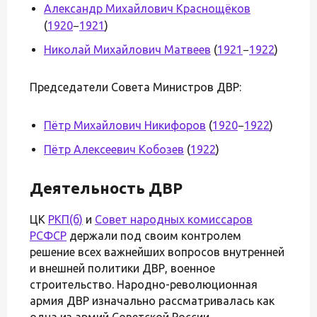
Александр Михайлович Краснощёков
(
1920
−
1921
)
Николай Михайлович Матвеев
(
1921
−
1922
)
Председатели Совета Министров ДВР:
Пётр Михайлович Никифоров
(
1920
−
1922
)
Пётр Алексеевич Кобозев
(
1922
)
Деятельность ДВР
ЦК
РКП(б)
и
Совет народных комиссаров
РСФСР
держали под своим контролем
решение всех важнейших вопросов внутренней
и внешней политики ДВР, военное
строительство. Народно-революционная
армия ДВР изначально рассматривалась как
одна из армий Советской России.