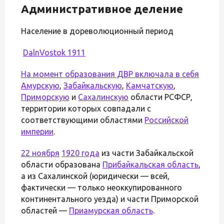
Административное деление
Население в дореволюционный период
DalnVostok 1911
На момент образования ДВР включала в себя
Амурскую
,
Забайкальскую
,
Камчатскую
,
Приморскую
и
Сахалинскую
области РСФСР,
территории которых совпадали с
соответствующими областями
Российской
империи
.
22 ноября
1920 года
из части Забайкальской
области образована
Прибайкальская область
,
а из Сахалинской (юридически — всей,
фактически — только неоккупированного
континентального уезда) и части Приморской
областей —
Приамурская область
.