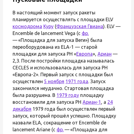
В настоящий момент запуск ракеты
планируется осуществлять с площадки ELV
космодрома
Куру
(
Французская Гвиана
). ELV —
Encemble de lancement Vega (с
фр.
— «Площадка для запуска Веги») была
переоборудована из ELA-1 — старой
площадки для запуска РН «
Европа
»,
Ариан
—
2,3. После постройки площадка называлась
CECLES и использовалась для запуска РН
«Европа-2». Первый запуск с площадки был
осуществлен
5 ноября
1971 года
. Запуск
закончился неудачно. Стартовая площадка
была разрушена. В
1979 году
площадку
восстановили для запуска РН
Ариан-1
, а
24
декабря
1979 года был осуществлен первый
запуск, который прошёл успешно. Площадку
назвали ELA, сокращение от Encemble de
lancement Ariane (с
фр.
— «Площадка для