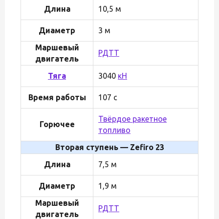
Длина
10,5 м
Диаметр
3 м
Маршевый
РДТТ
двигатель
Тяга
3040
кН
Время работы
107 с
Твёрдое ракетное
Горючее
топливо
Вторая ступень — Zefiro 23
Длина
7,5 м
Диаметр
1,9 м
Маршевый
РДТТ
двигатель