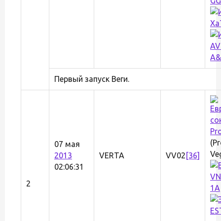
GG
Xa
AV
A&
Первый запуск Веги.
Pr
(P
07 мая
Ve
2013
VERTA
VV02
[36]
02:06:31
VN
2
1A
ES