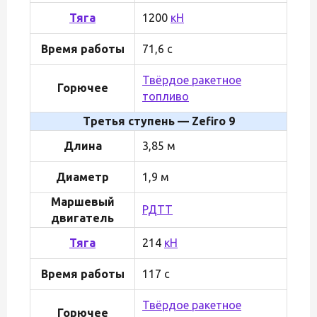
Тяга
1200
кН
Время работы
71,6 с
Твёрдое ракетное
Горючее
топливо
Третья ступень — Zefiro 9
Длина
3,85 м
Диаметр
1,9 м
Маршевый
РДТТ
двигатель
Тяга
214
кН
Время работы
117 с
Твёрдое ракетное
Горючее