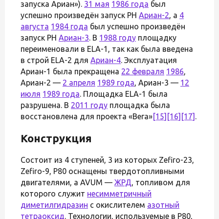
запуска Ариан»).
31 мая
1986 года
был
успешно произведён запуск РН
Ариан-2
, а
4
августа
1984 года
был успешно произведён
запуск РН
Ариан-3
. В
1988 году
площадку
переименовали в ELA-1, так как была введена
в строй ELA-2 для
Ариан-4
. Эксплуатация
Ариан-1 была прекращена
22 февраля
1986
,
Ариан-2 —
2 апреля
1989 года
, Ариан-3 —
12
июля
1989 года
. Площадка ELA-1 была
разрушена. В
2011 году
площадка была
восстановлена для проекта «Вега»
[15]
[16]
[17]
.
Конструкция
Состоит из 4 ступеней, 3 из которых Zefiro-23,
Zefiro-9, P80 оснащены твердотопливными
двигателями, а AVUM —
ЖРД
, топливом для
которого служит
несимметричный
диметилгидразин
с окислителем
азотный
тетраоксид
. Технологии, используемые в Р80,