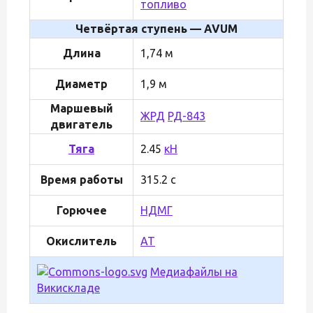
топливо
Четвёртая ступень — AVUM
Длина
1,74 м
Диаметр
1,9 м
Маршевый
ЖРД
РД-843
двигатель
Тяга
2.45
кН
Время работы
315.2 с
Горючее
НДМГ
Окислитель
АТ
Медиафайлы на
Викискладе