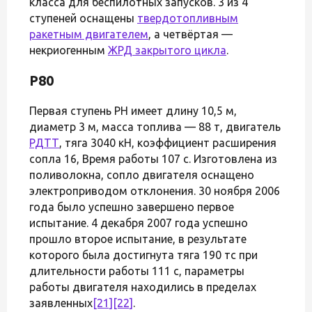
класса для беспилотных запусков. 3 из 4
ступеней оснащены
твердотопливным
ракетным двигателем
, а четвёртая —
некриогенным
ЖРД закрытого цикла
.
Р80
Первая ступень РН имеет длину 10,5 м,
диаметр 3 м, масса топлива — 88 т, двигатель
РДТТ
, тяга 3040 кН, коэффициент расширения
сопла 16, Время работы 107 с. Изготовлена из
поливолокна, сопло двигателя оснащено
электроприводом отклонения. 30 ноября 2006
года было успешно завершено первое
испытание. 4 декабря 2007 года успешно
прошло второе испытание, в результате
которого была достигнута тяга 190 тс при
длительности работы 111 с, параметры
работы двигателя находились в пределах
заявленных
[21]
[22]
.