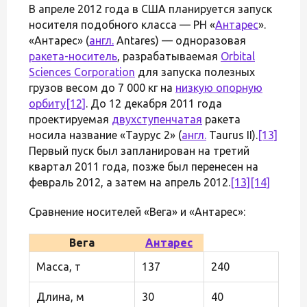
В апреле 2012 года в США планируется запуск
носителя подобного класса — РН «
Антарес
».
«Антарес» (
англ.
Antares) — одноразовая
ракета-носитель
, разрабатываемая
Orbital
Sciences Corporation
для запуска полезных
грузов весом до 7 000 кг на
низкую опорную
орбиту
[12]
. До 12 декабря 2011 года
проектируемая
двухступенчатая
ракета
носила название «Таурус 2» (
англ.
Taurus II).
[13]
Первый пуск был запланирован на третий
квартал 2011 года, позже был перенесен на
февраль 2012, а затем на апрель 2012.
[13]
[14]
Сравнение носителей «Вега» и «Антарес»:
Вега
Антарес
Масса, т
137
240
Длина, м
30
40