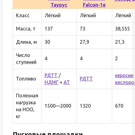
Таурус
Falcon-1e
Класс
Лёгкий
Лёгкий
Лёгкий
Масса, т
137
73
38,555
Длина, м
30
27,9
21,3
Число
4
4
2
ступеней
РДТТ
/
керосин
Топливо
РДТТ
НДМГ
+
АТ
кислоро
Полезная
нагрузка
1500—2000
1320
670
на НОО,
кг
Пусковые площадки