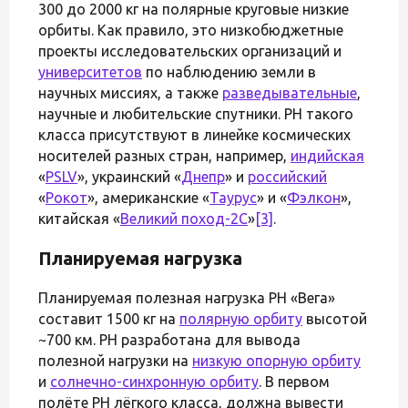
300 до 2000 кг на полярные круговые низкие
орбиты. Как правило, это низкобюджетные
проекты исследовательских организаций и
университетов
по наблюдению земли в
научных миссиях, а также
разведывательные
,
научные и любительские спутники. РН такого
класса присутствуют в линейке космических
носителей разных стран, например,
индийская
«
PSLV
», украинский «
Днепр
» и
российский
«
Рокот
», американские «
Таурус
» и «
Фэлкон
»,
китайская «
Великий поход-2C
»
[3]
.
Планируемая нагрузка
Планируемая полезная нагрузка РН «Вега»
составит 1500 кг на
полярную орбиту
высотой
~700 км. РН разработана для вывода
полезной нагрузки на
низкую опорную орбиту
и
солнечно-синхронную орбиту
. В первом
полёте РН лёгкого класса, должна вывести