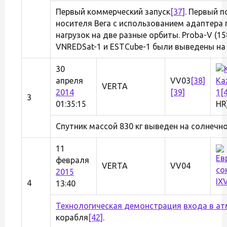
Первый коммерческий запуск
[37]
. Первый 
носителя Вега с использованием адаптера 
нагрузок на две разные орбиты. Proba-V (15
VNREDSat-1 и ESTCube-1 были выведены на 
30
апреля
VV03
[38]
Ka
VERTA
2014
[39]
1
[
3
01:35:15
HR
Спутник массой 830 кг выведен на солнечн
11
февраля
VERTA
VV04
2015
IX
4
13:40
Технологическая демонстрация
входа в а
корабля
[42]
.