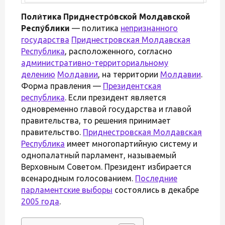
Поли́тика Приднестро́вской Молдавской
Респу́блики
— политика
непризнанного
государства
Приднестровская Молдавская
Республика
, расположенного, согласно
административно-территориальному
делению
Молдавии
, на территории
Молдавии
.
Форма правления —
Президентская
республика
. Если президент является
одновременно главой государства и главой
правительства, то решения принимает
правительство.
Приднестровская Молдавская
Республика
имеет многопартийную систему и
однопалатный парламент, называемый
Верховным Советом. Президент избирается
всенародным голосованием.
Последние
парламентские выборы
состоялись в декабре
2005 года
.