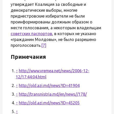
утверждает Коалиция за свободные и
демократические выборы, многие
приднестровские избиратели не были
проинформированы должным образом о
месте голосования, а некоторым владельцам
советских паспортов
, в которых не указано
«гражданин Молдовы», не было разрешено
проголосовать.
[7]
Примечания
↑
http://www.vremea.net/news/2006-12-
12/17:44:04.html
↑
http://old.azi.md/news?ID=41904
↑
http://transnistria.md/en/news//178/
↑
http://old.azi.md/news?ID=45205
↑