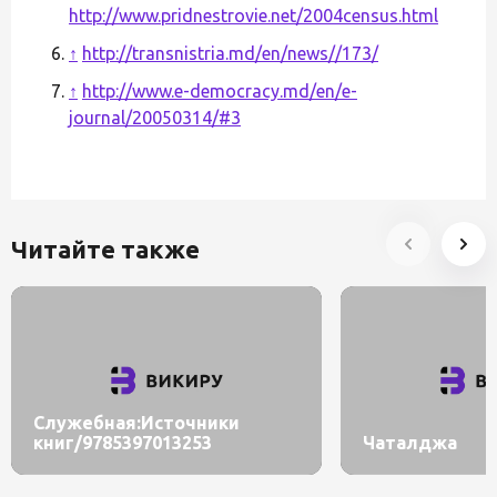
http://www.pridnestrovie.net/2004census.html
↑
http://transnistria.md/en/news//173/
↑
http://www.e-democracy.md/en/e-
journal/20050314/#3
Читайте также
Служебная:Источники
книг/9785397013253
Чаталджа