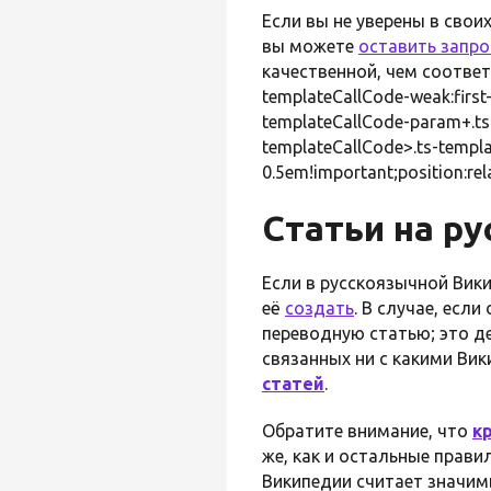
Если вы не уверены в свои
вы можете
оставить запро
качественной, чем соответ
templateCallCode-weak:first-
templateCallCode-param+.ts-
templateCallCode>.ts-templ
0.5em!important;position:rel
Статьи на ру
Если в русскоязычной Викип
её
создать
. В случае, есл
переводную статью; это де
связанных ни с какими Ви
статей
.
Обратите внимание, что
к
же, как и остальные прав
Википедии считает значимы