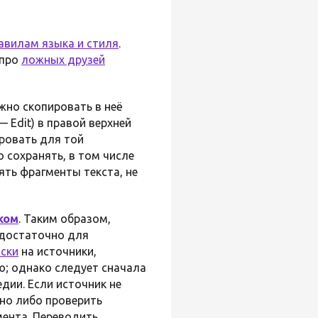
авилам языка и стиля
.
 про
ложных друзей
жно скопировать в неё
 Edit) в правой верхней
ировать для той
 сохранять, в том числе
ять фрагменты текста, не
ком
. Таким образом,
едостаточно для
ски
на источники,
; однако следует сначала
дии. Если источник не
жно либо проверить
мента. Переводить