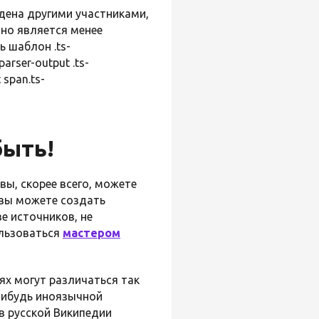
едена другими участниками,
 но является менее
ь шаблон .ts-
parser-output .ts-
 span.ts-
быть!
вы, скорее всего, можете
, вы можете создать
е источников, не
ользоваться
мастером
ях могут различаться так
-нибудь иноязычной
 в русской Википедии