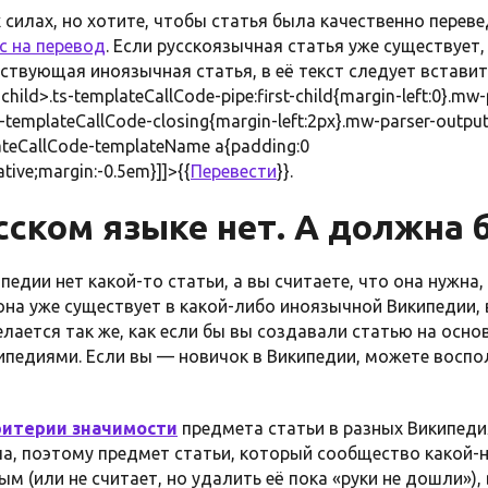
х силах, но хотите, чтобы статья была качественно перев
с на перевод
. Если русскоязычная статья уже существует,
ствующая иноязычная статья, в её текст следует вставит
child>.ts-templateCallCode-pipe:first-child{margin-left:0}.mw-
templateCallCode-closing{margin-left:2px}.mw-parser-output
ateCallCode-templateName a{padding:0
ative;margin:-0.5em}]]>{{
Перевести
}}.
сском языке нет. А должна 
едии нет какой-то статьи, а вы считаете, что она нужна, 
и она уже существует в какой-либо иноязычной Википедии
лается так же, как если бы вы создавали статью на основ
кипедиями. Если вы — новичок в Википедии, можете восп
ритерии значимости
предмета статьи в разных Википеди
ила, поэтому предмет статьи, который сообщество какой
м (или не считает, но удалить её пока «руки не дошли»),