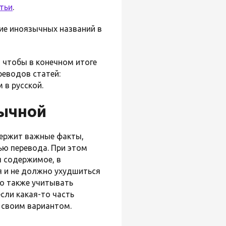
тьи
.
ние иноязычных названий в
 чтобы в конечном итоге
реводов статей:
 в русской.
зычной
держит важные факты,
ью перевода. При этом
я содержимое, в
я и не должно ухудшиться
о также учитывать
сли какая-то часть
ь своим вариантом.