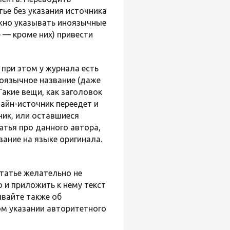
тье без указания источника
ожно указывать иноязычные
 — кроме них) привести
 при этом у журнала есть
коязычное название (даже
Такие вещи, как заголовок
лайн-источник переедет и
ник, или оставшиеся
атья про данного автора,
звание на языке оригинала.
статье желательно не
 и приложить к нему текст
ывайте также об
ом указании авторитетного