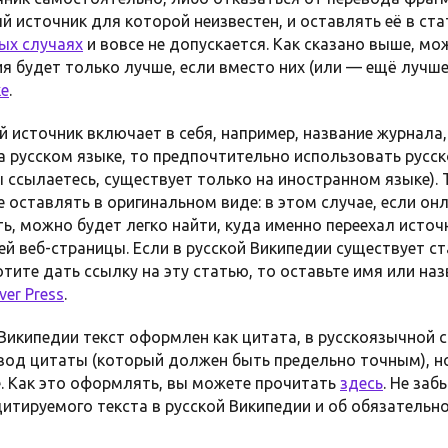
источник для которой неизвестен, и оставлять её в ста
ых случаях
и вовсе не допускается. Как сказано выше, м
я будет только лучше, если вместо них (или — ещё лучше
ке
.
 источник включает в себя, например, название журнала,
а русском языке, то предпочтительно использовать русс
ы ссылаетесь, существует только на иностранном языке). 
е оставлять в оригинальном виде: в этом случае, если он
ь, можно будет легко найти, куда именно переехал источ
й веб-страницы. Если в русской Википедии существует ст
хотите дать ссылку на эту статью, то оставьте имя или на
er Press
.
Википедии текст оформлен как цитата, в русскоязычной 
вод цитаты (который должен быть предельно точным), но
. Как это оформлять, вы можете прочитать
здесь
. Не заб
итируемого текста в русской Википедии и об обязательн