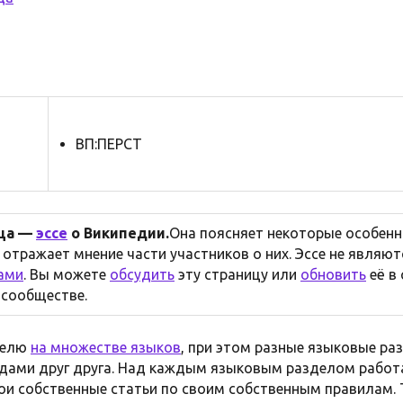
ВП:ПЕРСТ
ица —
эссе
о Википедии.
Она поясняет некоторые особен
 отражает мнение части участников о них. Эссе не являю
ами
. Вы можете
обсудить
эту страницу или
обновить
её в
 сообществе.
телю
на множестве языков
, при этом разные языковые ра
дами друг друга. Над каждым языковым разделом работ
ои собственные статьи по своим собственным правилам. 