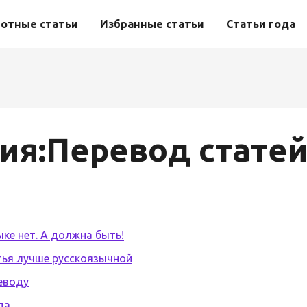
отные статьи
Избранные статьи
Статьи года
ия:Перевод стате
ыке нет. А должна быть!
тья лучше русскоязычной
еводу
да