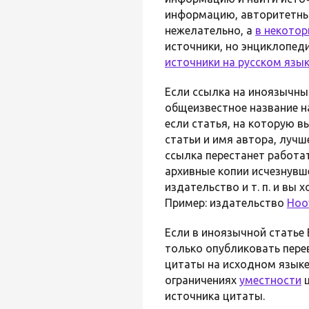
информацию, авторитетный 
нежелательно, а
в некотор
источники, но энциклопеди
источники на русском язы
Если ссылка на иноязычный
общеизвестное название н
если статья, на которую в
статьи и имя автора, лучш
ссылка перестанет работат
архивные копии исчезнувше
издательство и т. п. и вы 
Пример: издательство
Hoov
Если в иноязычной статье 
только опубликовать пере
цитаты на исходном языке
ограничениях
уместности
ц
источника цитаты.