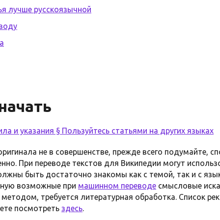
ья лучше русскоязычной
еводу
а
начать
ла и указания § Пользуйтесь статьями на других языках
ригинала не в совершенстве, прежде всего подумайте, с
енно. При переводе текстов для Википедии могут исполь
должны быть достаточно знакомы как с темой, так и с яз
учную возможные при
машинном переводе
смысловые искаж
методом, требуется литературная обработка. Список ре
ете посмотреть
здесь
.