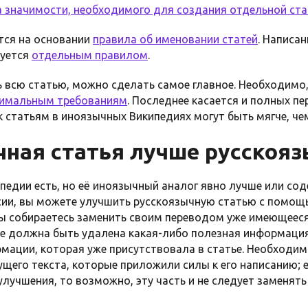
а значимости, необходимого для создания отдельной ста
ся на основании
правила об именовании статей
. Написа
руется
отдельным правилом
.
 всю статью, можно сделать самое главное. Необходимо,
имальным требованиям
. Последнее касается и полных пе
статьям в иноязычных Википедиях могут быть мягче, чем
чная статья лучше русскоя
ипедии есть, но её иноязычный аналог явно лучше или со
рсии, вы можете улучшить русскоязычную статью с помощ
вы собираетесь заменить своим переводом уже имеющеес
не должна быть удалена какая-либо полезная информаци
мации, которая уже присутствовала в статье. Необходим
щего текста, которые приложили силы к его написанию; е
 улучшения, то возможно, эту часть и не следует заменят