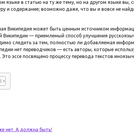
м языке в статью на ту же тему, но на другом языке вы, с
ру и содержание; возможно даже, что вы и вовсе не най
ная Википедия может быть ценным источником информаци
ой Википедии — приемлемый способ улучшения русскоязыч
димо следить за тем, полностью ли добавляемая инфор
кипедии нет переводчиков — есть авторы, которые испол
. Это эссе посвящено процессу перевода текстов иноязы
ке нет. А должна быть!