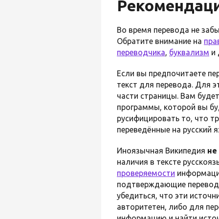
Рекомендаци
Во время перевода не заб
Обратите внимание на
пра
переводчика
,
буквализм
и 
Если вы предпочитаете пер
текст для перевода. Для э
части страницы. Вам будет
программы, которой вы буд
русифицировать то, что тр
переведённые на русский я
Иноязычная Википедия
не
наличия в тексте русскоя
проверяемости
информации
подтверждающие переводим
убедиться, что эти источ
авторитетен, либо для пе
информацию и найти источ