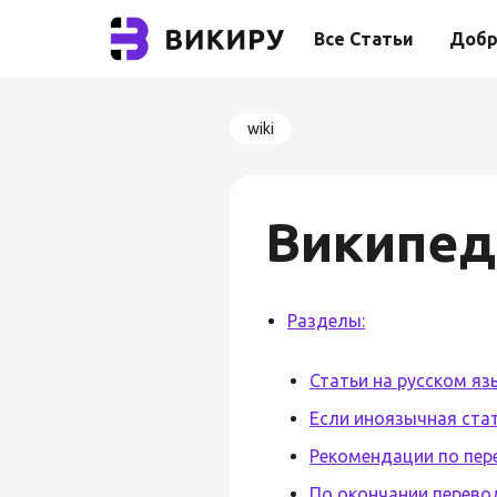
Все Статьи
Добр
wiki
Википед
Разделы:
Статьи на русском яз
Если иноязычная ста
Рекомендации по пер
По окончании перево