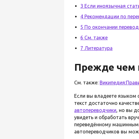
3 Если иноязычная стат
4 Рекомендации по пер
5 По окончании перевод
6 См. также
7 Литература
Прежде чем 
См. также:
Википедия:Прави
Если вы владеете языком о
текст достаточно качеств
автопереводчики
, но вы 
увидеть и обработать вр
переведённому машинным 
автопереводчиков вы мож