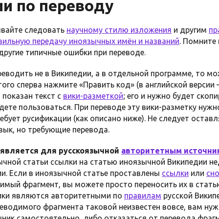
и по переводу
ывайте следовать
научному стилю изложения
и другим
пр
вильную передачу иноязычных имён и названий
. Помните
другие типичные ошибки при переводе.
еводить не в Википедии, а в отдельной программе, то мо
того сперва нажмите «Править код» (в английской версии —
 показан текст с
вики-разметкой
; его и нужно будет скоп
ете пользоваться. При переводе эту вики-разметку нужно
ебует русификации (как описано ниже). Не следует оставл
зык, но требующие перевода.
 является для русскоязычной
авторитетным источни
зычной статьи ссылки на статью иноязычной Википедии н
. Если в иноязычной статье проставлены
ссылки
или
сно
ый фрагмент, вы можете просто переносить их в статью
ники являются авторитетными по
правилам
русской Википе
реводимого фрагмента таковой неизвестен вовсе, вам ну
ник самостоятельно, либо отказаться от перевода фраг