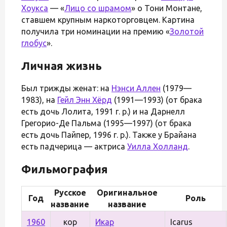
Хоукса
— «
Лицо со шрамом
» о Тони Монтане,
ставшем крупным наркоторговцем. Картина
получила три номинации на премию «
Золотой
глобус
».
Личная жизнь
Был трижды женат: на
Нэнси Аллен
(1979—
1983), на
Гейл Энн Хёрд
(1991—1993) (от брака
есть дочь Лолита, 1991 г. р.) и на Дарнелл
Грегорио-Де Пальма (1995—1997) (от брака
есть дочь Пайпер, 1996 г. р.). Также у Брайана
есть падчерица — актриса
Уилла Холланд
.
Фильмография
Русское
Оригинальное
Год
Роль
название
название
1960
кор
Икар
Icarus