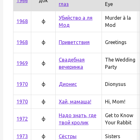
1966
док
глаз
Eye
Убийство а ля
Murder à la
1968
ф
Мод
Mod
1968
ф
Приветствия
Greetings
Свадебная
The Wedding
1969
ф
вечеринка
Party
1970
ф
Дионис
Dionysus
1970
ф
Хай, мамаша!
Hi, Mom!
Надо знать, где
Get to Know
1972
ф
твой кролик
Your Rabbit
1973
ф
Сёстры
Sisters