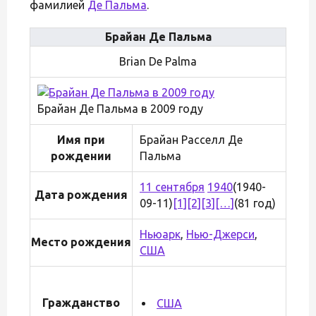
фамилией
Де Пальма
.
Брайан Де Пальма
Brian De Palma
Брайан Де Пальма в 2009 году
Имя при
Брайан Расселл Де
рождении
Пальма
11 сентября
1940
(1940-
Дата рождения
09-11)
[1]
[2]
[3]
[…]
(81 год)
Ньюарк
,
Нью-Джерси
,
Место рождения
США
Гражданство
США