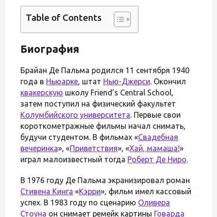
Table of Contents
Биография
Брайан Де Пальма родился 11 сентября 1940
года в
Ньюарке
, штат
Нью-Джерси
. Окончил
квакерскую
школу Friend’s Central School,
затем поступил на физический факультет
Колумбийского университета
. Первые свои
короткометражные фильмы начал снимать,
будучи студентом. В фильмах «
Свадебная
вечеринка
», «
Приветствия
», «
Хай, мамаша!
»
играл малоизвестный тогда
Роберт Де Ниро
.
В 1976 году Де Пальма экранизировал роман
Стивена Кинга
«
Кэрри
», фильм имел кассовый
успех. В 1983 году по сценарию
Оливера
Стоуна
он снимает ремейк картины
Говарда