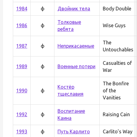
1984
ф
Двойник тела
Body Double
Толковые
1986
ф
Wise Guys
ребята
The
1987
ф
Неприкасаемые
Untouchables
Casualties of
1989
ф
Военные потери
War
The Bonfire
Костёр
1990
ф
of the
тщеславия
Vanities
Воспитание
1992
ф
Raising Cain
Каина
1993
ф
Путь Карлито
Carlito’s Way