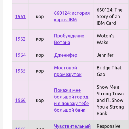
660124: The
660124: история
1961
кор
Story of an
карты IBM
IBM Card
Пробуждение
Woton’s
1962
кор
Вотана
Wake
1964
кор
Дженифер
Jennifer
Мостовой
Bridge That
1965
кор
промежуток
Gap
Show Me a
Покажи мне
Strong Town
большой город,
1966
кор
and I’ll Show
и я покажу тебе
You a Strong
большой банк
Bank
Чувствительный
Responsive