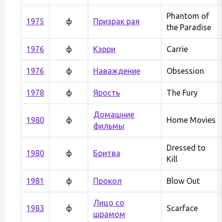
Phantom of
1975
ф
Призрак рая
the Paradise
1976
ф
Кэрри
Carrie
1976
ф
Наваждение
Obsession
1978
ф
Ярость
The Fury
Домашние
1980
ф
Home Movies
фильмы
Dressed to
1980
ф
Бритва
Kill
1981
ф
Прокол
Blow Out
Лицо со
1983
ф
Scarface
шрамом