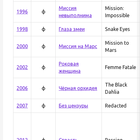
Миссия
Mission:
1996
ф
невыполнима
Impossible
1998
ф
Глаза змеи
Snake Eyes
Mission to
2000
ф
Миссия на Марс
Mars
Роковая
2002
ф
Femme Fatale
женщина
The Black
2006
ф
Чёрная орхидея
Dahlia
2007
ф
Без цензуры
Redacted
2012
ф
Страсть
Passion