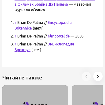
в фильмах Брайна Дэ Пальма
— материал
журнала «Сеанс»
↑
Brian De Palma //
Encyclopædia
Britannica
(англ.)
↑
Brian De Palma //
filmportal.de
— 2005.
↑
Brian De Palma //
Энциклопедия
Брокгауз
(нем.)
Читайте также