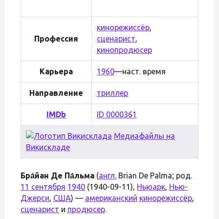
кинорежиссёр
,
Профессия
сценарист
,
кинопродюсер
Карьера
1960
—наст. время
Направление
триллер
IMDb
ID 0000361
Медиафайлы на
Викискладе
Бра́йан Де Па́льма
(
англ.
Brian De Palma; род.
11 сентября
1940
(1940-09-11),
Ньюарк
,
Нью-
Джерси
,
США
) —
американский
кинорежиссёр
,
сценарист
и
продюсер
.