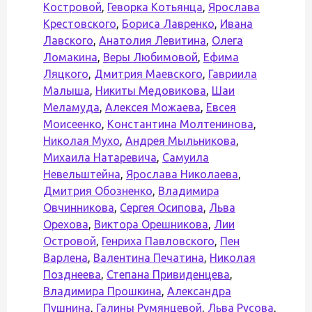
Костровой
,
Геворка Котьянца
,
Ярослава
Крестовского
,
Бориса Лавренко
,
Ивана
Лавского
,
Анатолия Левитина
,
Олега
Ломакина
,
Веры Любимовой
,
Ефима
Ляцкого
,
Дмитрия Маевского
,
Гавриила
Малыша
,
Никиты Медовикова
,
Шаи
Меламуда
,
Алексея Можаева
,
Евсея
Моисеенко
,
Константина Молтенинова
,
Николая Мухо
,
Андрея Мыльникова
,
Михаила Натаревича
,
Самуила
Невельштейна
,
Ярослава Николаева
,
Дмитрия Обозненко
,
Владимира
Овчинникова
,
Сергея Осипова
,
Льва
Орехова
,
Виктора Орешникова
,
Лии
Островой
,
Генриха Павловского
,
Пен
Варлена
,
Валентина Печатина
,
Николая
Позднеева
,
Степана Привиденцева
,
Владимира Прошкина
,
Александра
Пушнина
,
Галины Румянцевой
,
Льва Русова
,