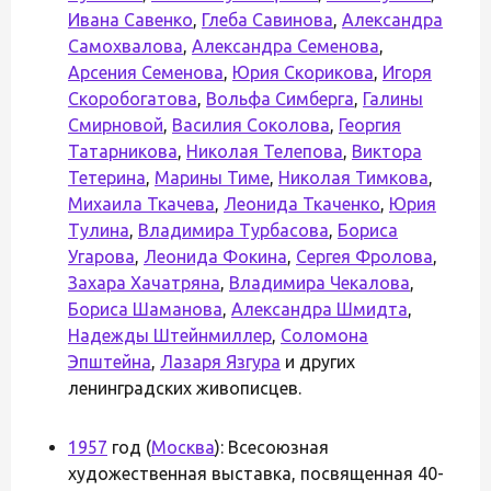
Ивана Савенко
,
Глеба Савинова
,
Александра
Самохвалова
,
Александра Семенова
,
Арсения Семенова
,
Юрия Скорикова
,
Игоря
Скоробогатова
,
Вольфа Симберга
,
Галины
Смирновой
,
Василия Соколова
,
Георгия
Татарникова
,
Николая Телепова
,
Виктора
Тетерина
,
Марины Тиме
,
Николая Тимкова
,
Михаила Ткачева
,
Леонида Ткаченко
,
Юрия
Тулина
,
Владимира Турбасова
,
Бориса
Угарова
,
Леонида Фокина
,
Сергея Фролова
,
Захара Хачатряна
,
Владимира Чекалова
,
Бориса Шаманова
,
Александра Шмидта
,
Надежды Штейнмиллер
,
Соломона
Эпштейна
,
Лазаря Язгура
и других
ленинградских живописцев.
1957
год (
Москва
): Всесоюзная
художественная выставка, посвященная 40-