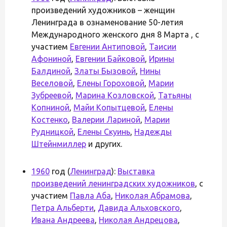
произведений художников – женщин
Ленинграда в ознаменование 50-летия
Международного женского дня 8 Марта , с
участием
Евгении Антиповой
,
Таисии
Афониной
,
Евгении Байковой
,
Ирины
Балдиной
,
Златы Бызовой
,
Нины
Веселовой
,
Елены Гороховой
,
Марии
Зубреевой
,
Марина Козловской
,
Татьяны
Копниной
,
Майи Копытцевой
,
Елены
Костенко
,
Валерии Лариной
,
Марии
Рудницкой
,
Елены Скуинь
,
Надежды
Штейнмиллер
и других.
1960
год (
Ленинград
):
Выставка
произведений ленинградских художников
, с
участием
Павла Аба
,
Николая Абрамова
,
Петра Альберти
,
Давида Альховского
,
Ивана Андреева
,
Николая Андрецова
,