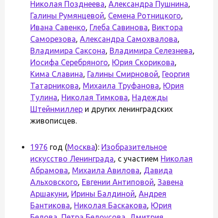
Николая Позднеева
,
Александра Пушнина
,
Галины Румянцевой
,
Семена Ротницкого
,
Ивана Савенко
,
Глеба Савинова
,
Виктора
Саморезова
,
Александра Самохвалова
,
Владимира Саксона
,
Владимира Селезнева
,
Иосифа Серебряного
,
Юрия Скорикова
,
Кима Славина
,
Галины Смирновой
,
Георгия
Татарникова
,
Михаила Труфанова
,
Юрия
Тулина
,
Николая Тимкова
,
Надежды
Штейнмиллер
и других ленинградских
живописцев.
1976
год (
Москва
):
Изобразительное
искусство Ленинграда
, с участием
Николая
Абрамова
,
Михаила Авилова
,
Давида
Альховского
,
Евгении Антиповой
,
Завена
Аршакуни
,
Ирины Балдиной
,
Андрея
Бантикова
,
Николая Баскакова
,
Юрия
Белова
,
Петра Белоусова
,
Дмитрия