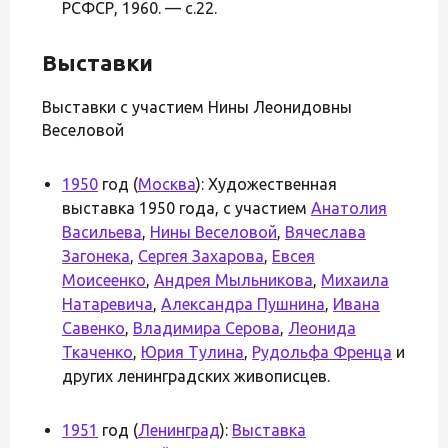
РСФСР, 1960. — с.22.
Выставки
Выставки с участием Нины Леонидовны
Веселовой
1950
год (
Москва
): Художественная
выставка 1950 года, с участием
Анатолия
Васильева
,
Нины Веселовой
,
Вячеслава
Загонека
,
Сергея Захарова
,
Евсея
Моисеенко
,
Андрея Мыльникова
,
Михаила
Натаревича
,
Александра Пушнина
,
Ивана
Савенко
,
Владимира Серова
,
Леонида
Ткаченко
,
Юрия Тулина
,
Рудольфа Френца
и
других ленинградских живописцев.
1951
год (
Ленинград
):
Выставка