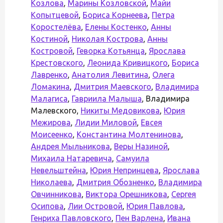
Козлова
,
Марины Козловской
,
Майи
Копытцевой
,
Бориса Корнеева
,
Петра
Коростелёва
,
Елены Костенко
,
Анны
Костиной
,
Николая Кострова
,
Анны
Костровой
,
Геворка Котьянца
,
Ярослава
Крестовского
,
Леонида Кривицкого
,
Бориса
Лавренко
,
Анатолия Левитина
,
Олега
Ломакина
,
Дмитрия Маевского
,
Владимира
Малагиса
,
Гавриила Малыша
, Владимира
Малевского,
Никиты Медовикова
,
Юрия
Межирова
,
Лидии Миловой
,
Евсея
Моисеенко
,
Константина Молтенинова
,
Андрея Мыльникова
,
Веры Назиной
,
Михаила Натаревича
,
Самуила
Невельштейна
,
Юрия Непринцева
,
Ярослава
Николаева
,
Дмитрия Обозненко
,
Владимира
Овчинникова
,
Виктора Орешникова
,
Сергея
Осипова
,
Лии Островой
,
Юрия Павлова
,
Генриха Павловского
,
Пен Варлена
,
Ивана