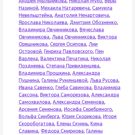
Андрея Мыльникова
,
Николая Мухо
,
Веры
Назиной
,
Михаила Натаревича
,
Самуила
Невельштейна
,
Анатолия Ненартовича
,
Ярослава Николаева
,
Дмитрия Обозненко
,
Владимира Овчинникова
,
Вячеслава
Овчинникова
,
Льва Овчинникова
,
Виктора
Орешникова
,
Сергея Осипова
,
Лии
Островой
,
Генриха Павловского
,
Пен
Варлена
,
Валентина Печатина
,
Николая
Позднеева
,
Степана Привиденцева
,
Владимира Прошкина
,
Александра
Пушнина
,
Галины Румянцевой
,
Льва Русова
,
Ивана Савенко
,
Глеба Савинова
,
Владимира
Саксона
,
Виктора Саморезова
,
Александра
Самохвалова
,
Александра Семенова
,
Арсения Семенова
,
Иосифа Серебряного
,
Вольфа Симберга
,
Юрия Скорикова
,
Игоря
Скоробогатова
,
Елены Скуинь
,
Кима
Славина
,
Фёдора Смирнова
,
Галины