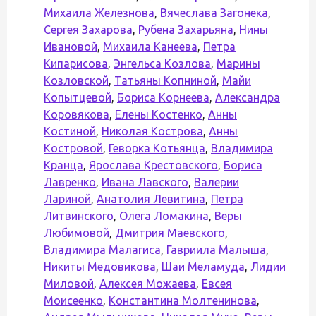
Михаила Железнова
,
Вячеслава Загонека
,
Сергея Захарова
,
Рубена Захарьяна
,
Нины
Ивановой
,
Михаила Канеева
,
Петра
Кипарисова
,
Энгельса Козлова
,
Марины
Козловской
,
Татьяны Копниной
,
Майи
Копытцевой
,
Бориса Корнеева
,
Александра
Коровякова
,
Елены Костенко
,
Анны
Костиной
,
Николая Кострова
,
Анны
Костровой
,
Геворка Котьянца
,
Владимира
Кранца
,
Ярослава Крестовского
,
Бориса
Лавренко
,
Ивана Лавского
,
Валерии
Лариной
,
Анатолия Левитина
,
Петра
Литвинского
,
Олега Ломакина
,
Веры
Любимовой
,
Дмитрия Маевского
,
Владимира Малагиса
,
Гавриила Малыша
,
Никиты Медовикова
,
Шаи Меламуда
,
Лидии
Миловой
,
Алексея Можаева
,
Евсея
Моисеенко
,
Константина Молтенинова
,