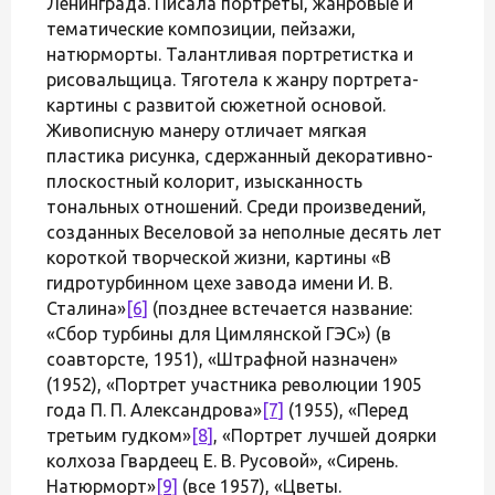
Ленинграда. Писала портреты, жанровые и
тематические композиции, пейзажи,
натюрморты. Талантливая портретистка и
рисовальщица. Тяготела к жанру портрета-
картины с развитой сюжетной основой.
Живописную манеру отличает мягкая
пластика рисунка, сдержанный декоративно-
плоскостный колорит, изысканность
тональных отношений. Среди произведений,
созданных Веселовой за неполные десять лет
короткой творческой жизни, картины «В
гидротурбинном цехе завода имени И. В.
Сталина»
[6]
(позднее встечается название:
«Сбор турбины для Цимлянской ГЭС») (в
соавторсте, 1951), «Штрафной назначен»
(1952), «Портрет участника революции 1905
года П. П. Александрова»
[7]
(1955), «Перед
третьим гудком»
[8]
, «Портрет лучшей доярки
колхоза Гвардеец Е. В. Русовой», «Сирень.
Натюрморт»
[9]
(все 1957), «Цветы.