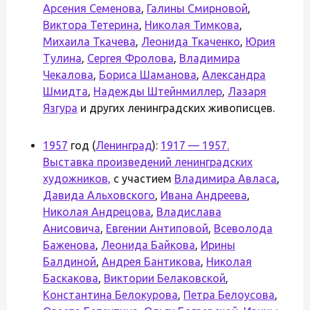
Арсения Семенова
,
Галины Смирновой
,
Виктора Тетерина
,
Николая Тимкова
,
Михаила Ткачева
,
Леонида Ткаченко
,
Юрия
Тулина
,
Сергея Фролова
,
Владимира
Чекалова
,
Бориса Шаманова
,
Александра
Шмидта
,
Надежды Штейнмиллер
,
Лазаря
Язгура
и других ленинградских живописцев.
1957
год (
Ленинград
):
1917 — 1957.
Выставка произведений ленинградских
художников,
с участием
Владимира Авласа
,
Давида Альховского
,
Ивана Андреева
,
Николая Андрецова
,
Владислава
Анисовича
,
Евгении Антиповой
,
Всеволода
Баженова
,
Леонида Байкова
,
Ирины
Балдиной
,
Андрея Бантикова
,
Николая
Баскакова
,
Виктории Белаковской
,
Константина Белокурова
,
Петра Белоусова
,