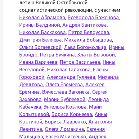
летию Великой Октябрьской
социалистической революции, с участием
Николая Абрамова
,
Всеволода Баженова
,
Ирины Балдиной
,
Андрея Бантикова
,
Николая Баскакова
,
Петра Белоусова
,
Дмитрия Беляева
,
Михаила Бобышова
,
Ольги Богаевской
,
Льва Богомольца
,
Ирины
Бройдо
,
Петра Бучкина
,
Златы Бызовой
,
Ивана Варичева
,
Петра Васильева
,
Нины
Веселовой
,
Николая Галахова
,
Елены
Гороховой
,
Александра Гуляева
,
Михаила
Девятова
,
Олега Еремеева
,
Алексея
Ерёмина
,
Вячеслава Загонека
,
Сергея
Захарова
,
Марии Зубреевой
,
Леонида
Кабачека
,
Энгельса Козлова
,
Майи
Копытцевой
,
Бориса Корнеева
,
Анны
Костиной
,
Бориса Лавренко
,
Анатолия
Левитина
,
Олега Ломакина
,
Евгения
Мальцева
,
Евсея Моисеенко
,
Андрея