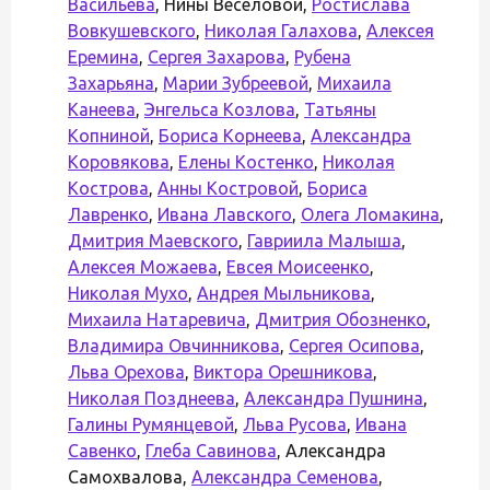
Васильева
, Нины Веселовой,
Ростислава
Вовкушевского
,
Николая Галахова
,
Алексея
Еремина
,
Сергея Захарова
,
Рубена
Захарьяна
,
Марии Зубреевой
,
Михаила
Канеева
,
Энгельса Козлова
,
Татьяны
Копниной
,
Бориса Корнеева
,
Александра
Коровякова
,
Елены Костенко
,
Николая
Кострова
,
Анны Костровой
,
Бориса
Лавренко
,
Ивана Лавского
,
Олега Ломакина
,
Дмитрия Маевского
,
Гавриила Малыша
,
Алексея Можаева
,
Евсея Моисеенко
,
Николая Мухо
,
Андрея Мыльникова
,
Михаила Натаревича
,
Дмитрия Обозненко
,
Владимира Овчинникова
,
Сергея Осипова
,
Льва Орехова
,
Виктора Орешникова
,
Николая Позднеева
,
Александра Пушнина
,
Галины Румянцевой
,
Льва Русова
,
Ивана
Савенко
,
Глеба Савинова
, Александра
Самохвалова,
Александра Семенова
,