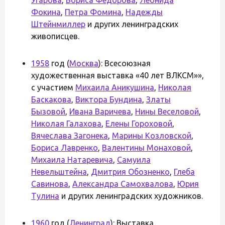
Фокина
,
Петра Фомина
,
Надежды
Штейнмиллер
и других ленинградских
живописцев.
1958
год (
Москва
): Всесоюзная
художественная выставка «40 лет ВЛКСМ»»,
с участием
Михаила Аникушина
,
Николая
Баскакова
,
Виктора Бундина
,
Златы
Бызовой
,
Ивана Варичева
,
Нины Веселовой
,
Николая Галахова
,
Елены Гороховой
,
Вячеслава Загонека
,
Марины Козловской
,
Бориса Лавренко
,
Валентины Монаховой
,
Михаила Натаревича
,
Самуила
Невельштейна
,
Дмитрия Обозненко
,
Глеба
Савинова
,
Александра Самохвалова
,
Юрия
Тулина
и других ленинградских художников.
1960
год (
Ленинград
): Выставка