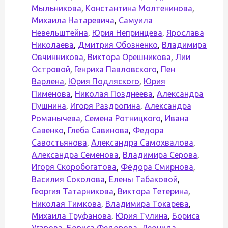
Мыльникова
,
Константина Молтенинова
,
Михаила Натаревича
,
Самуила
Невельштейна
,
Юрия Непринцева
,
Ярослава
Николаева
,
Дмитрия Обозненко
,
Владимира
Овчинникова
,
Виктора Орешникова
,
Лии
Островой
,
Генриха Павловского
,
Пен
Варлена
,
Юрия Подляского
,
Юрия
Пименова
,
Николая Позднеева
,
Александра
Пушнина
,
Игоря Раздрогина
,
Александра
Романычева
,
Семена Ротницкого
,
Ивана
Савенко
,
Глеба Савинова
,
Федора
Савостьянова
,
Александра Самохвалова
,
Александра Семенова
,
Владимира Серова
,
Игоря Скоробогатова
,
Фёдора Смирнова
,
Василия Соколова
,
Елены Табаковой
,
Георгия Татарникова
,
Виктора Тетерина
,
Николая Тимкова
,
Владимира Токарева
,
Михаила Труфанова
,
Юрия Тулина
,
Бориса
Угарова
,
Бориса Федорова
,
Леонида