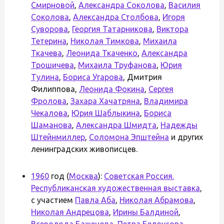
Смирновой
,
Александра Соколова
,
Василия
Соколова
,
Александра Столбова
,
Игоря
Суворова
,
Георгия Татарникова
,
Виктора
Тетерина
,
Николая Тимкова
,
Михаила
Ткачева
,
Леонида Ткаченко
,
Александра
Трошичева
,
Михаила Труфанова
,
Юрия
Тулина
,
Бориса Угарова
, Дмитрия
Филиппова,
Леонида Фокина
,
Сергея
Фролова
,
Захара Хачатряна
,
Владимира
Чекалова
,
Юрия Шаблыкина
,
Бориса
Шаманова
,
Александра Шмидта
,
Надежды
Штейнмиллер
,
Соломона Эпштейна
и других
ленинградских живописцев.
1960
год (
Москва
):
Советская Россия.
Республиканская художественная выставка
,
с участием
Павла Аба
,
Николая Абрамова
,
Николая Андрецова
,
Ирины Балдиной
,
Всеволода Баженова
,
Петра Белоусова
,