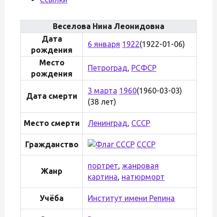
Веселова Нина Леонидовна
Дата
6 января
1922
(1922-01-06)
рождения
Место
Петроград
,
РСФСР
рождения
3 марта
1960
(1960-03-03)
Дата смерти
(38 лет)
Место смерти
Ленинград
,
СССР
Гражданство
СССР
портрет
,
жанровая
Жанр
картина
,
натюрморт
Учёба
Институт имени Репина