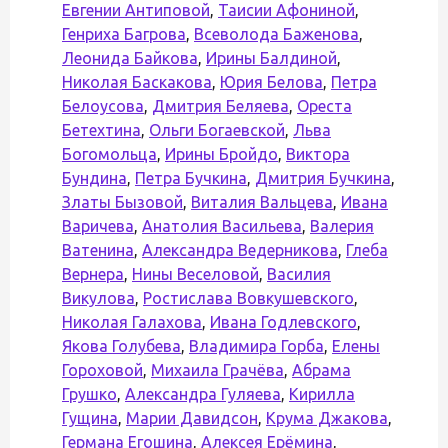
Евгении Антиповой
,
Таисии Афониной
,
Генриха Багрова
,
Всеволода Баженова
,
Леонида Байкова
,
Ирины Балдиной
,
Николая Баскакова
,
Юрия Белова
,
Петра
Белоусова
,
Дмитрия Беляева
,
Ореста
Бетехтина
,
Ольги Богаевской
,
Льва
Богомольца
,
Ирины Бройдо
,
Виктора
Бундина
,
Петра Бучкина
,
Дмитрия Бучкина
,
Златы Бызовой
,
Виталия Вальцева
,
Ивана
Варичева
,
Анатолия Васильева
,
Валерия
Ватенина
,
Александра Ведерникова
,
Глеба
Вернера
,
Нины Веселовой
,
Василия
Викулова
,
Ростислава Вовкушевского
,
Николая Галахова
,
Ивана Годлевского
,
Якова Голубева
,
Владимира Горба
,
Елены
Гороховой
,
Михаила Грачёва
,
Абрама
Грушко
,
Александра Гуляева
,
Кирилла
Гущина
,
Марии Давидсон
,
Крума Джакова
,
Германа Егошина
,
Алексея Ерёмина
,