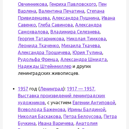
Овчинникова
,
Генриха Павловского
,
Пен
Варлена
,
Валентина Печатина
,
Степана
Привиденцева
,
Александра Пушнина
,
Ивана
Савенко
,
Глеба Савинова
,
Александра
Самохвалова
,
Владимира Селезнева
,
Георгия Татарникова
,
Николая Тимкова
,
Леонида Ткаченко
,
Михаила Ткачева
,
Александра Трошичева
,
Юрия Тулина
,
Рудольфа Френца
,
Александра Шмидта
,
Надежды Штейнмиллер
и других
ленинградских живописцев.
1957
год (
Ленинград
):
1917 — 1957.
Выставка произведений ленинградских
художников
, с участием
Евгении Антиповой
,
Всеволода Баженова
,
Ирины Балдиной
,
Николая Баскакова
,
Петра Белоусова
,
Петра
Бучкина
,
Ивана Варичева
,
Анатолия