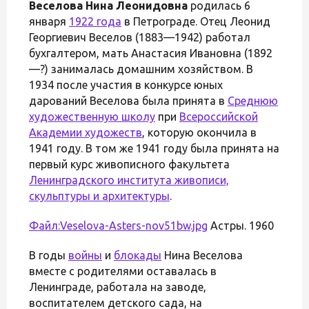
Веселова Нина Леонидовна
родилась 6
января
1922 года
в Петрограде. Отец Леонид
Георгиевич Веселов (1883—1942) работал
бухгалтером, мать Анастасия Ивановна (1892
—?) занималась домашним хозяйством. В
1934 после участия в конкурсе юных
дарований Веселова была принята в
Среднюю
художественную школу
при
Всероссийской
Академии художеств
, которую окончила в
1941 году. В том же 1941 году была принята на
первый курс живописного факультета
Ленинградского института живописи,
скульптуры и архитектуры
.
Файл:Veselova-Asters-nov51bw.jpg
Астры. 1960
В годы
войны
и
блокады
Нина Веселова
вместе с родителями оставалась в
Ленинграде, работала на заводе,
воспитателем детского сада, на