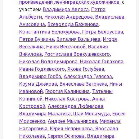
произведений ленинградских художников
, с
участием
Владимира Авласа
,
Петра
Альберти
,
Николая Андрецова
,
Владислава
Анисовича
,
Всеволода Баженова
,
Константина Белокурова
,
Петра Белоусова
,
Петра Бучкина
,
Виталия Вальцева
,
Игоря
Веселкина
,
Нины Веселовой
,
Василия
Викулова
,
Ростислава Вовкушевского
,
Николая Володимирова
,
Николая Галахова
,
Ивана Годлевского
,
Якова Голубева
,
Владимира Горба
,
Александра Гуляева
,
Крума Джакова
,
Вячеслава Загонека
,
Нины
Ивановой
,
Георгия Калинкина
,
Татьяны
Копниной
,
Николая Кострова
,
Анны
Костровой
,
Александра Любимова
,
Владимира Малагиса
,
Шаи Меламуда
,
Евсея
Моисеенко
,
Андрея Мыльникова
,
Михаила
Натаревича
,
Юрия Непринцева
,
Ярослава
Николаева
,
Сергея Осипова
,
Владимира