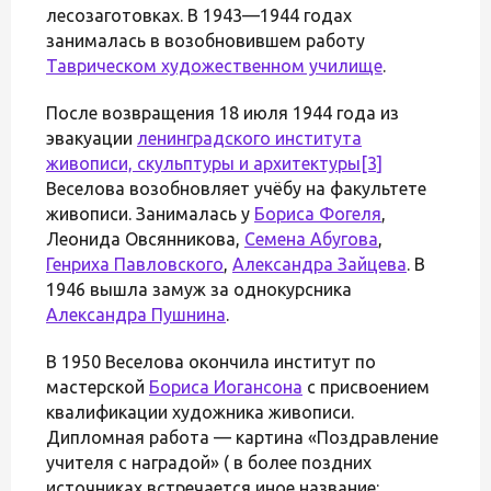
лесозаготовках. В 1943—1944 годах
занималась в возобновившем работу
Таврическом художественном училище
.
После возвращения 18 июля 1944 года из
эвакуации
ленинградского института
живописи, скульптуры и архитектуры
[3]
Веселова возобновляет учёбу на факультете
живописи. Занималась у
Бориса Фогеля
,
Леонида Овсянникова,
Семена Абугова
,
Генриха Павловского
,
Александра Зайцева
. В
1946 вышла замуж за однокурсника
Александра Пушнина
.
В 1950 Веселова окончила институт по
мастерской
Бориса Иогансона
с присвоением
квалификации художника живописи.
Дипломная работа — картина «Поздравление
учителя с наградой» ( в более поздних
источниках встречается иное название: