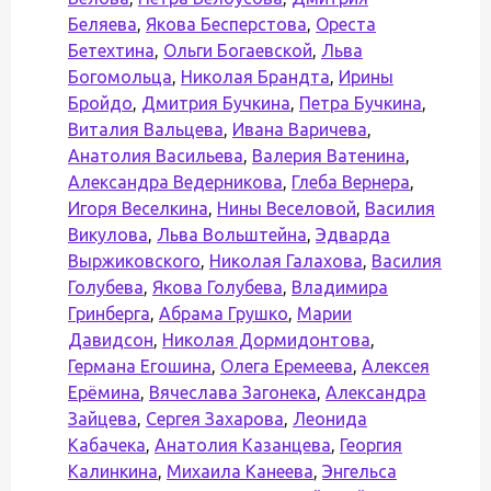
Беляева
,
Якова Бесперстова
,
Ореста
Бетехтина
,
Ольги Богаевской
,
Льва
Богомольца
,
Николая Брандта
,
Ирины
Бройдо
,
Дмитрия Бучкина
,
Петра Бучкина
,
Виталия Вальцева
,
Ивана Варичева
,
Анатолия Васильева
,
Валерия Ватенина
,
Александра Ведерникова
,
Глеба Вернера
,
Игоря Веселкина
,
Нины Веселовой
,
Василия
Викулова
,
Льва Вольштейна
,
Эдварда
Выржиковского
,
Николая Галахова
,
Василия
Голубева
,
Якова Голубева
,
Владимира
Гринберга
,
Абрама Грушко
,
Марии
Давидсон
,
Николая Дормидонтова
,
Германа Егошина
,
Олега Еремеева
,
Алексея
Ерёмина
,
Вячеслава Загонека
,
Александра
Зайцева
,
Сергея Захарова
,
Леонида
Кабачека
,
Анатолия Казанцева
,
Георгия
Калинкина
,
Михаила Канеева
,
Энгельса