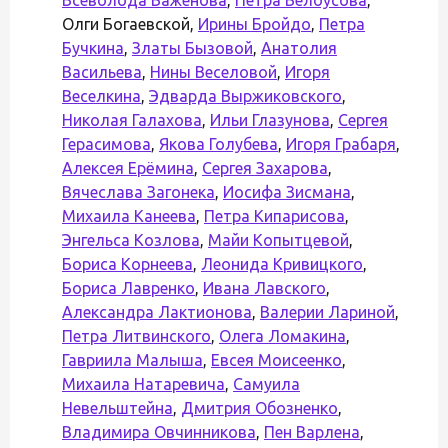
Олги Богаевской,
Ирины Бройдо
,
Петра
Бучкина
,
Златы Бызовой
,
Анатолия
Васильева
,
Нины Веселовой
,
Игоря
Веселкина
,
Эдварда Выржиковского
,
Николая Галахова
,
Ильи Глазунова
,
Сергея
Герасимова
,
Якова Голубева
,
Игоря Грабаря
,
Алексея Ерёмина
,
Сергея Захарова
,
Вячеслава Загонека
,
Иосифа Зисмана
,
Михаила Канеева
,
Петра Кипарисова
,
Энгельса Козлова
,
Майи Копытцевой
,
Бориса Корнеева
,
Леонида Кривицкого
,
Бориса Лавренко
,
Ивана Лавского
,
Александра Лактионова
,
Валерии Лариной
,
Петра Литвинского
,
Олега Ломакина
,
Гавриила Малыша
,
Евсея Моисеенко
,
Михаила Натаревича
,
Самуила
Невельштейна
,
Дмитрия Обозненко
,
Владимира Овчинникова
,
Пен Варлена
,