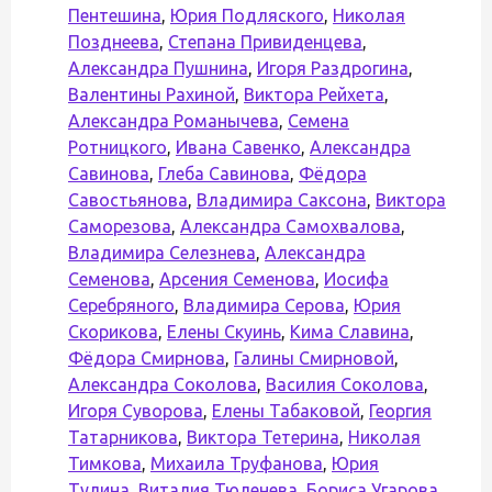
Пентешина
,
Юрия Подляского
,
Николая
Позднеева
,
Степана Привиденцева
,
Александра Пушнина
,
Игоря Раздрогина
,
Валентины Рахиной
,
Виктора Рейхета
,
Александра Романычева
,
Семена
Ротницкого
,
Ивана Савенко
,
Александра
Савинова
,
Глеба Савинова
,
Фёдора
Савостьянова
,
Владимира Саксона
,
Виктора
Саморезова
,
Александра Самохвалова
,
Владимира Селезнева
,
Александра
Семенова
,
Арсения Семенова
,
Иосифа
Серебряного
,
Владимира Серова
,
Юрия
Скорикова
,
Елены Скуинь
,
Кима Славина
,
Фёдора Смирнова
,
Галины Смирновой
,
Александра Соколова
,
Василия Соколова
,
Игоря Суворова
,
Елены Табаковой
,
Георгия
Татарникова
,
Виктора Тетерина
,
Николая
Тимкова
,
Михаила Труфанова
,
Юрия
Тулина
,
Виталия Тюленева
,
Бориса Угарова
,