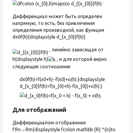
.
Дифференциал может быть определён
напрямую, то есть, без привлечения
определения производной, как функция
dx0f(h){displaystyle d_{x_{0}}f(h)}
, линейно зависящая от
h{displaystyle h}
, и для которой верно
следующее соотношение
dx0f(h)=f(x0+h)−f(x0)+o(h).{displaystyle
d_{x_{0}}f(h)=f(x_{0}+h)-f(x_{0})+o(h).}
Для отображений
Дифференциалом отображения
f:Rn→Rm{displaystyle fcolon mathbb {R} ^{n}to