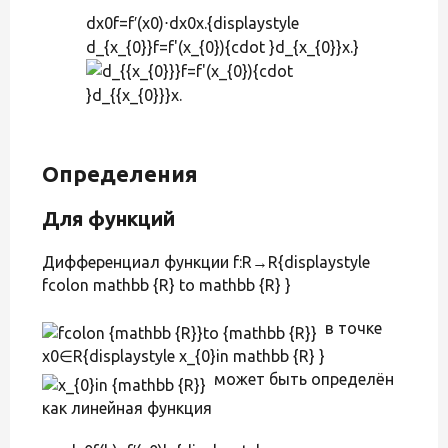
dx0f=f′(x0)⋅dx0x.{displaystyle
d_{x_{0}}f=f'(x_{0}){cdot }d_{x_{0}}x.}
Определения
Для функций
Дифференциал функции f:R→R{displaystyle
fcolon mathbb {R} to mathbb {R} }
в точке
x0∈R{displaystyle x_{0}in mathbb {R} }
может быть определён
как линейная функция