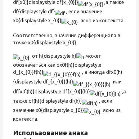
df[x0]{displaystyle df[x_{0}]}
,а также
df{displaystyle df}
, если значение
x0{displaystyle x_{0}}
ясно из контекста.
Соответственно, значение дифференциала в
точке x0{displaystyle x_{0}}
от h{displaystyle h}
может
обозначаться как dx0f(h){displaystyle
d_{x_{0}}f(h)}
, а иногда dfx0(h)
{displaystyle df_{x_{0}}(h)}
или
df[x0](h){displaystyle df[x_{0}](h)}
,а
также df(h){displaystyle df(h)}
, если
значение x0{displaystyle x_{0}}
ясно из
контекста.
Использование знака