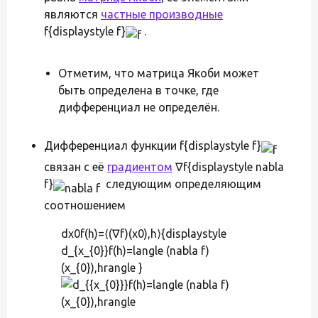
являются
частные производные
f{displaystyle f}
.
Отметим, что матрица Якоби может
быть определена в точке, где
дифференциал не определён.
Дифференциал функции f{displaystyle f}
связан с её
градиентом
∇f{displaystyle nabla
f}
следующим определяющим
соотношением
dx0f(h)=⟨(∇f)(x0),h⟩{displaystyle
d_{x_{0}}f(h)=langle (nabla f)
(x_{0}),hrangle }