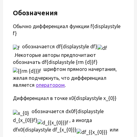
Обозначения
Обычно дифференциал функции f{displaystyle
f}
обозначается df{displaystyle df}
.Некоторые авторы предпочитают
обозначать df{displaystyle {rm {d}}f}
шрифтом прямого начертания,
желая подчеркнуть, что дифференциал
является
оператором
.
Дифференциал в точке x0{displaystyle x_{0}}
обозначается dx0f{displaystyle
d_{x_{0}}f}
, а иногда
dfx0{displaystyle df_{x_{0}}}
или