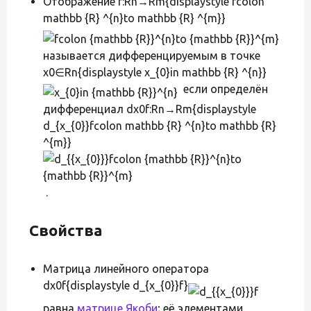
Отображение f:Rn→Rm{displaystyle fcolon
mathbb {R} ^{n}to mathbb {R} ^{m}}
называется дифференцируемым в точке
x0∈Rn{displaystyle x_{0}in mathbb {R} ^{n}}
если определён
дифференциал dx0f:Rn→Rm{displaystyle
d_{x_{0}}fcolon mathbb {R} ^{n}to mathbb {R}
^{m}}
.
Свойства
Матрица линейного оператора
dx0f{displaystyle d_{x_{0}}f}
равна
матрице Якоби
; её элементами