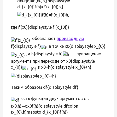
dx0f(h)=f′(x0)h,{displaystyle
d_{x_{0}}f(h)=f'(x_{0})h,}
где f′(x0){displaystyle f'(x_{0})}
обозначает
производную
f{displaystyle f}
в точке x0{displaystyle x_{0}}
, а h{displaystyle h}
— приращение
аргумента при переходе от x0{displaystyle
x_{0}}
к x0+h{displaystyle x_{0}+h}
.
Таким образом df{displaystyle df}
есть функция двух аргументов df:
(x0,h)↦dx0f(h){displaystyle dfcolon
(x_{0},h)mapsto d_{x_{0}}f(h)}