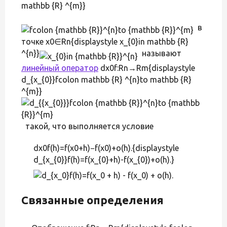
mathbb {R} ^{m}}
в
точке x0∈Rn{displaystyle x_{0}in mathbb {R}
^{n}}
называют
линейный оператор
dx0f:Rn→Rm{displaystyle
d_{x_{0}}fcolon mathbb {R} ^{n}to mathbb {R}
^{m}}
такой, что выполняется условие
dx0f(h)=f(x0+h)−f(x0)+o(h).{displaystyle
d_{x_{0}}f(h)=f(x_{0}+h)-f(x_{0})+o(h).}
Связанные определения