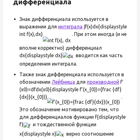
дифференциала
Знак дифференциала используется в
выражении для
интеграла
∫f(x)dx{displaystyle
int f(x),dx}
. При этом иногда (и не
вполне корректно) дифференциал
dx{displaystyle dx}
вводится как часть
определения интеграла.
Также знак дифференциала используется в
обозначении
Лейбница
для
производной
f′
(x0)=dfdx(x0){displaystyle f'(x_{0})={frac {df}
{dx}}(x_{0})}
.
Это обозначение мотивировано тем, что
для дифференциалов функции f{displaystyle
f}
и тождественной функции
x{displaystyle x}
верно соотношение