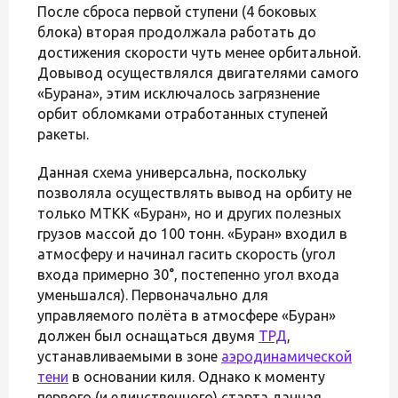
После сброса первой ступени (4 боковых
блока) вторая продолжала работать до
достижения скорости чуть менее орбитальной.
Довывод осуществлялся двигателями самого
«Бурана», этим исключалось загрязнение
орбит обломками отработанных ступеней
ракеты.
Данная схема универсальна, поскольку
позволяла осуществлять вывод на орбиту не
только МТКК «Буран», но и других полезных
грузов массой до 100 тонн. «Буран» входил в
атмосферу и начинал гасить скорость (угол
входа примерно 30°, постепенно угол входа
уменьшался). Первоначально для
управляемого полёта в атмосфере «Буран»
должен был оснащаться двумя
ТРД
,
устанавливаемыми в зоне
аэродинамической
тени
в основании киля. Однако к моменту
первого (и единственного) старта данная