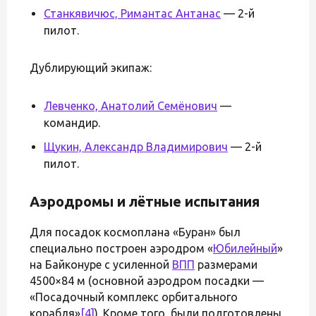
Станкявичюс, Римантас Антанас
— 2-й
пилот.
Дублирующий экипаж:
Левченко, Анатолий Семёнович
—
командир.
Щукин, Александр Владимирович
— 2-й
пилот.
Аэродромы и лётные испытания
Для посадок космоплана «Буран» был
специально построен аэродром «
Юбилейный
»
на Байконуре с усиленной
ВПП
размерами
4500×84 м (основной аэродром посадки —
«Посадочный комплекс орбитального
корабля»
[4]
). Кроме того, были подготовлены