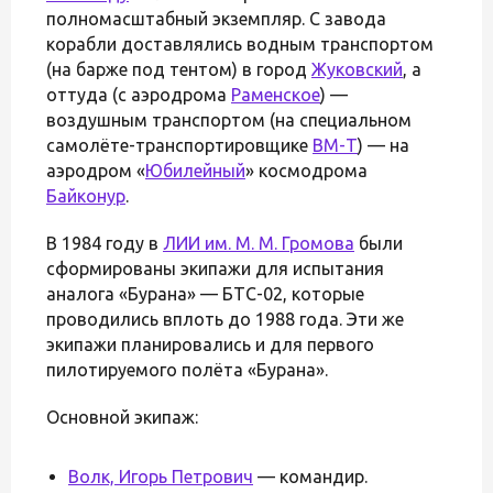
полномасштабный экземпляр. С завода
корабли доставлялись водным транспортом
(на барже под тентом) в город
Жуковский
, а
оттуда (с аэродрома
Раменское
) —
воздушным транспортом (на специальном
самолёте-транспортировщике
ВМ-Т
) — на
аэродром «
Юбилейный
» космодрома
Байконур
.
В 1984 году в
ЛИИ им. М. М. Громова
были
сформированы экипажи для испытания
аналога «Бурана» — БТС-02, которые
проводились вплоть до 1988 года. Эти же
экипажи планировались и для первого
пилотируемого полёта «Бурана».
Основной экипаж:
Волк, Игорь Петрович
— командир.