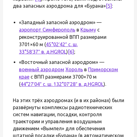
два запасных аэродрома для «Бурана»
[5]
:
«Западный запасной аэродром» —
аэропорт Симферополь
в
Крыму
с
реконструированной ВПП размерами
3701×60 м (
45°02′42″ с. ш.
33°58′37″ в. д.
H
G
Я
O
L
)
[6]
;
«Восточный запасной аэродром» —
военный аэродром
Хороль
в
Приморском
крае
с ВПП размерами 3700×70 м
(
44°27′04″ с. ш. 132°07′28″ в. д.
H
G
Я
O
L
).
На этих трёх аэродромах (и в их районах) были
развёрнуты комплексы радиотехнических
систем навигации, посадки, контроля
траектории и управления воздушным
движением «Вымпел» для обеспечения
штатной посадки «Бурана» (в автоматическом