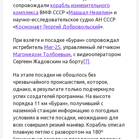
сопровождали
корабль измерительного
комплекса
ВМФ СССР «
Маршал Неделин
» и
научно-исследовательское судно АН СССР
«
Космонавт Георгий Добровольский
».
При взлёте и посадке «Буран» сопровождал
истребитель
Миг-25
, управляемый лётчиком
Магомедом Толбоевым
, с видеооператором
Сергеем Жадовским на борту
[7]
.
На этапе посадки не обошлось без
чрезвычайного происшествия, которое,
однако, в результате только подчеркнуло
успех создателей программы. На высоте
порядка 11 км «Буран», получивший с
наземной станции информацию о погодных
условиях в месте посадки, неожиданно для
всех совершил резкий манёвр. Корабль описал
плавную петлю с разворотом на 180º
(изначально заходя на посадочную полосу с