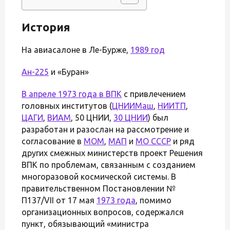
История
На авиасалоне в Ле-Бурже,
1989 год
Ан-225
и «Буран»
В апреле 1973 года в
ВПК
с привлечением
головных институтов (
ЦНИИМаш
,
НИИТП
,
ЦАГИ
,
ВИАМ
, 50 ЦНИИ,
30 ЦНИИ
) был
разработан и разослан на рассмотрение и
согласование в
МОМ
,
МАП
и
МО СССР
и ряд
других смежных министерств проект Решения
ВПК по проблемам, связанным с созданием
многоразовой космической системы. В
правительственном Постановлении №
П137/VII от 17 мая
1973 года
, помимо
организационных вопросов, содержался
пункт, обязывающий «министра