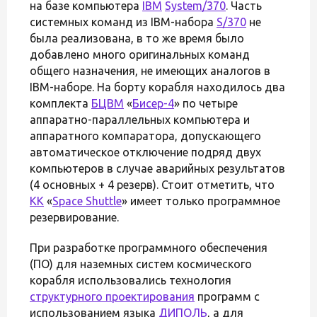
на базе компьютера
IBM
System/370
. Часть
системных команд из IBM-набора
S/370
не
была реализована, в то же время было
добавлено много оригинальных команд
общего назначения, не имеющих аналогов в
IBM-наборе. На борту корабля находилось два
комплекта
БЦВМ
«
Бисер-4
» по четыре
аппаратно-параллельных компьютера и
аппаратного компаратора, допускающего
автоматическое отключение подряд двух
компьютеров в случае аварийных результатов
(4 основных + 4 резерв). Стоит отметить, что
КК
«
Space Shuttle
» имеет только программное
резервирование.
При разработке программного обеспечения
(ПО) для наземных систем космического
корабля использовались технология
структурного проектирования
программ с
использованием языка
ДИПОЛЬ
, а для