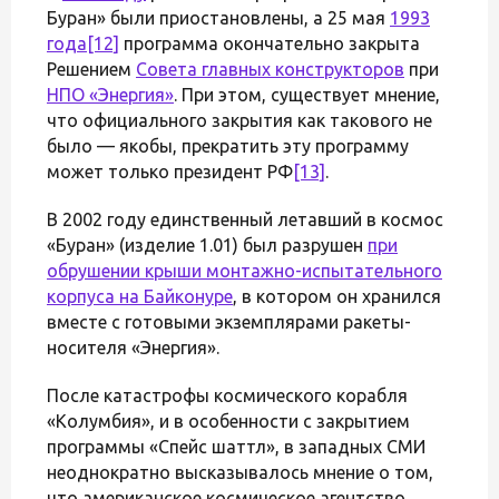
Буран» были приостановлены, а 25 мая
1993
года
[12]
программа окончательно закрыта
Решением
Совета главных конструкторов
при
НПО «Энергия»
. При этом, существует мнение,
что официального закрытия как такового не
было — якобы, прекратить эту программу
может только президент РФ
[13]
.
В 2002 году единственный летавший в космос
«Буран» (изделие 1.01) был разрушен
при
обрушении крыши монтажно-испытательного
корпуса на Байконуре
, в котором он хранился
вместе с готовыми экземплярами ракеты-
носителя «Энергия».
После катастрофы космического корабля
«Колумбия», и в особенности с закрытием
программы «Спейс шаттл», в западных СМИ
неоднократно высказывалось мнение о том,
что американское космическое агентство