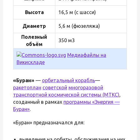
Высота
16,5 м (с шасси)
Диаметр
5,6 м (фюзеляжа)
Полезный
350 м3
объём
Медиафайлы на
Викискладе
«Буран»
—
орбитальный корабль
—
ракетоплан
советской
многоразовой
транспортной космической системы (МТКС)
,
созданный в рамках
программы «Энергия —
Буран»
.
«Буран» предназначался для:
выведения на орбиты, обслуживания на них