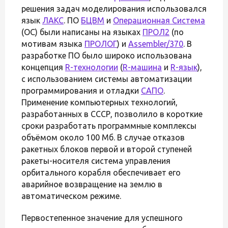
решения задач моделирования использовался
язык
ЛАКС
. ПО
БЦВМ
и
Операционная Система
(ОС) были написаны на языках
ПРОЛ2
(по
мотивам языка
ПРОЛОГ
) и
Assembler/370
. В
разработке ПО было широко использована
концепция
R-технологии
(
R-машина
и
R-язык
),
с использованием системы автоматизации
программирования и отладки
САПО
.
Применение компьютерных технологий,
разработанных в СССР, позволило в короткие
сроки разработать программные комплексы
объёмом около 100 Мб. В случае отказов
ракетных блоков первой и второй ступеней
ракеты-носителя система управления
орбитального корабля обеспечивает его
аварийное возвращение на землю в
автоматическом режиме.
Первостепенное значение для успешного