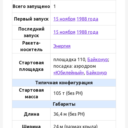
Всего запущено
1
Первый запуск
15 ноября
1988 года
Последний
15 ноября
1988 года
запуск
Ракета-
Энергия
носитель
площадка 110,
Байконур
;
Стартовая
посадка: аэродром
площадка
«Юбилейный»
,
Байконур
Типичная конфигурация
Стартовая
105 т (без РН)
масса
Габариты
Длина
36,4 м (без РН)
Ширина
24 м (размах крыла)