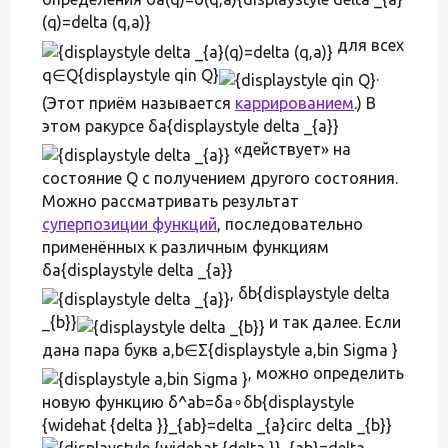
(q)=delta (q,a)}
для всех
q∈Q{displaystyle qin Q}
.
(Этот приём называется
каррированием
.) В
этом ракурсе δa{displaystyle delta _{a}}
«действует» на
состояние Q с получением другого состояния.
Можно рассматривать результат
суперпозиции функций
, последовательно
применённых к различным функциям
δa{displaystyle delta _{a}}
, δb{displaystyle delta
_{b}}
и так далее. Если
дана пара букв a,b∈Σ{displaystyle a,bin Sigma }
, можно определить
новую функцию δ^ab=δa∘δb{displaystyle
{widehat {delta }}_{ab}=delta _{a}circ delta _{b}}