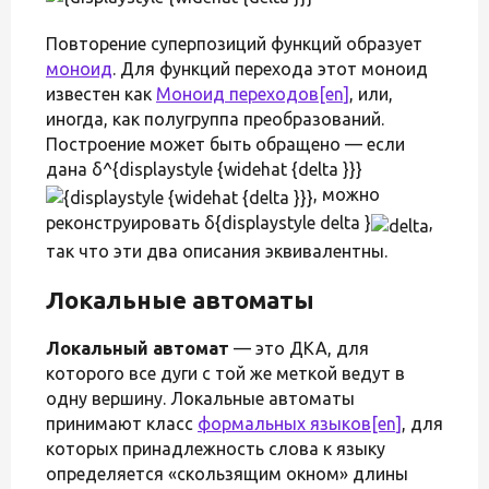
Повторение суперпозиций функций образует
моноид
. Для функций перехода этот моноид
известен как
Моноид переходов
[en]
, или,
иногда, как полугруппа преобразований.
Построение может быть обращено — если
дана δ^{displaystyle {widehat {delta }}}
, можно
реконструировать δ{displaystyle delta }
,
так что эти два описания эквивалентны.
Локальные автоматы
Локальный автомат
— это ДКА, для
которого все дуги с той же меткой ведут в
одну вершину. Локальные автоматы
принимают класс
формальных языков
[en]
, для
которых принадлежность слова к языку
определяется «скользящим окном» длины