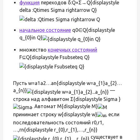
функция
переходов δ:Q×Σ→Q{displaystyle
delta :Qtimes Sigma rightarrow Q}
начальное состояние
q0∈Q{displaystyle
q_{0}in Q}
множество
конечных состояний
F⊆Q{displaystyle Fsubseteq Q}
Пусть w=a1a2…an{displaystyle w=a_{1}a_{2}…
a_{n}}
—
строка над алфавитом Σ{displaystyle Sigma }
. Автомат M{displaystyle M}
принимает строку w{displaystyle w}
, если
последовательность состояний r0,r1,
…,rn{displaystyle r_{0},r_{1},…,r_{n}}
существует в