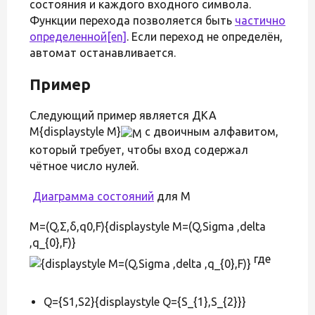
состояния и каждого входного символа.
Функции перехода позволяется быть
частично
определенной
[en]
. Если переход не определён,
автомат останавливается.
Пример
Следующий пример является ДКА
M{displaystyle M}
с двоичным алфавитом,
который требует, чтобы вход содержал
чётное число нулей.
Диаграмма состояний
для M
M=(Q,Σ,δ,q0,F){displaystyle M=(Q,Sigma ,delta
,q_{0},F)}
где
Q={S1,S2}{displaystyle Q={S_{1},S_{2}}}