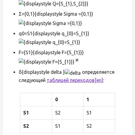
Σ={0,1}{displaystyle Sigma ={0,1}}
q0=S1{displaystyle q_{0}=S_{1}}
F={S1}{displaystyle F={S_{1}}}
и
δ{displaystyle delta }
определяется
следующей
таблицей переходов
[en]
:
0
1
S1
S2
S1
S2
S1
S2