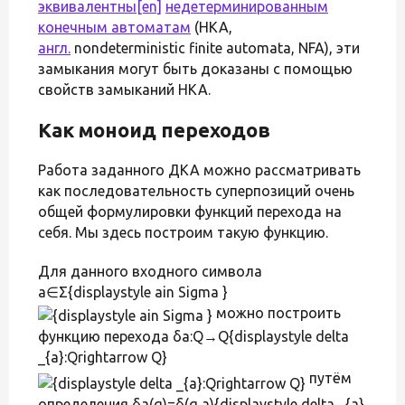
эквивалентны
[en]
недетерминированным
конечным автоматам
(НКА,
англ.
nondeterministic finite automata, NFA), эти
замыкания могут быть доказаны с помощью
свойств замыканий НКА.
Как моноид переходов
Работа заданного ДКА можно рассматривать
как последовательность суперпозиций очень
общей формулировки функций перехода на
себя. Мы здесь построим такую функцию.
Для данного входного символа
a∈Σ{displaystyle ain Sigma }
можно построить
функцию перехода δa:Q→Q{displaystyle delta
_{a}:Qrightarrow Q}
путём
определения δa(q)=δ(q,a){displaystyle delta _{a}