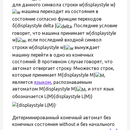
для данного символа строки w{displaystyle w}
машина переходит из состояния в
состояние согласно функции переходов
δ{displaystyle delta }
. Последнее условие
говорит, что машина принимает w{displaystyle
w}
, если последний входной символ
строки w{displaystyle w}
вынуждает
машину перейти в одно из конечных
состояний. В противном случае говорят, что
автомат отвергает строку. Множество строк,
которые принимает M{displaystyle M}
,
является
языком
, распознаваемым
автоматом M{displaystyle M}
, и этот язык
обозначается L(M){displaystyle L(M)}
.
Детерминированный конечный автомат без
конечных состояния without и без начального