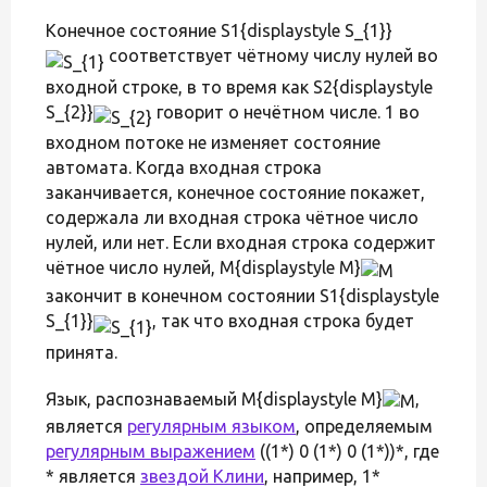
Конечное состояние S1{displaystyle S_{1}}
соответствует чётному числу нулей во
входной строке, в то время как S2{displaystyle
S_{2}}
говорит о нечётном числе. 1 во
входном потоке не изменяет состояние
автомата. Когда входная строка
заканчивается, конечное состояние покажет,
содержала ли входная строка чётное число
нулей, или нет. Если входная строка содержит
чётное число нулей, M{displaystyle M}
закончит в конечном состоянии S1{displaystyle
S_{1}}
, так что входная строка будет
принята.
Язык, распознаваемый M{displaystyle M}
,
является
регулярным языком
, определяемым
регулярным выражением
((1*) 0 (1*) 0 (1*))*, где
* является
звездой Клини
, например, 1*