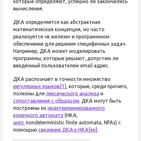
которые определяют, успешно ли закончились
вычисления.
ДКА определяется как абстрактная
математическая концепция, но часто
реализуется «в железе» и программном
обеспечении для решения специфичных задач.
Например, ДКА может моделировать
программы, которые решают, допустим ли
введённый пользователем email адрес.
ДКА распознаёт в точности множество
регулярных языков
[1]
, которые, среди прочего,
полезны для
лексического анализа
и
сопоставления с образцом
. ДКА могут быть
построены из
недетерминированного
конечного автомата
(НКА,
англ.
nondeterministic finite automata, NFAs) с
помощью
сведения ДКА к НКА
[en]
.