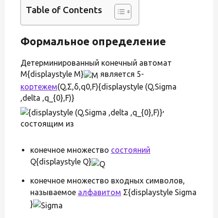
Table of Contents
Формальное определение
Детерминированный конечный автомат
M{displaystyle M}
является 5-
кортежем
(Q,Σ,δ,q0,F){displaystyle (Q,Sigma
,delta ,q_{0},F)}
,
состоящим из
конечное множество
состояний
Q{displaystyle Q}
конечное множество входных символов,
называемое
алфавитом
Σ{displaystyle Sigma
}