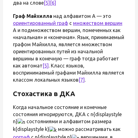
два на слове
[5]
[6]
Граф Майхилла
над алфавитом A — это
ориентированный граф
с
множеством вершин
A и подмножеством вершин, помеченных как
«начальная» и «конечная». Язык, принимаемый
графом Майхилла, является множеством
ориентированных путей из начальной
вершины в конечную — граф тогда работает
как автомат
[5]
. Класс языков,
воспринимаемый графами Майхилла является
классом локальных языков
[7]
.
Стохастика в ДКА
Когда начальное состояние и конечные
состояния игнорируются, ДКА с n{displaystyle
n}
состояниями и алфавитом размера
k{displaystyle k}
можно рассматривать как
орграф
с n{displaystyle n}
вершинами, в