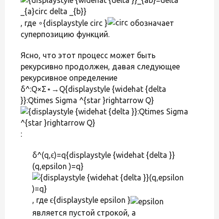
, где ∘{displaystyle circ }
обозначает
суперпозицию функций.
Ясно, что этот процесс может быть
рекурсивно продолжен, давая следующее
рекурсивное определение
δ^:Q×Σ⋆→Q{displaystyle {widehat {delta
}}:Qtimes Sigma ^{star }rightarrow Q}
:
δ^(q,ϵ)=q{displaystyle {widehat {delta }}
(q,epsilon )=q}
, где ϵ{displaystyle epsilon }
является пустой строкой, а