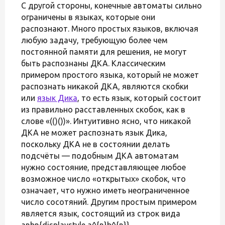
С другой стороны, конечные автоматы сильно
ограничены в языках, которые они
распознают. Много простых языков, включая
любую задачу, требующую более чем
постоянной памяти для решения, не могут
быть распознаны ДКА. Классическим
примером простого языка, который не может
распознать никакой ДКА, являются скобки
или
язык Дика
, то есть язык, который состоит
из правильно расставленных скобок, как в
слове «(()())». Интуитивно ясно, что никакой
ДКА не может распознать язык Дика,
поскольку ДКА не в состоянии делать
подсчёты — подобным ДКА автоматам
нужно состояние, представляющее любое
возможное число «открытых» скобок, что
означает, что нужно иметь неограниченное
число сосотяний. Другим простым примером
является язык, состоящий из строк вида
anbn{displaystyle a^{n}b^{n}}