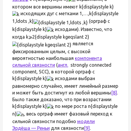
котором все вершины имеют k{displaystyle k}
исходящих дуг с метками 1,…,k{displaystyle
1,ldots ,k}
(орграф с
k{displaystyle k}
исходами). Известно, что
когда k⩾2{displaystyle kgeqslant 2}
является
фиксированным целым, с высокой
вероятностью наибольшая
компонента
сильной связности
(
англ.
strongly connected
component, SCC), в которой орграф с
k{displaystyle k}
исходами выбран
равномерно случайно, имеет линейный размер
и может быть достигнут из любой вершины
[8]
.
Было также доказано, что при возрастании
k{displaystyle k}
по мере роста n{displaystyle
n}
, весь орграф имеет фазовый переход к
сильной связности подобно
модели
Эрдёша — Реньи
для связности
[9]
.