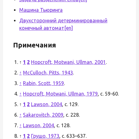
Машина Тьюринга
Двухсторонний детерминированный
конечный автомат
[en]
Примечания
↑
1
2
Hopcroft, Motwani, Ullman, 2001
.
↑
McCulloch, Pitts, 1943
.
↑
Rabin, Scott, 1959
.
↑
Hopcroft, Motwani, Ullman, 1979
, с. 59-60.
↑
1
2
Lawson, 2004
, с. 129.
↑
Sakarovitch, 2009
, с. 228.
↑
Lawson, 2004
, с. 128.
↑
1
2
Грушо, 1973
, с. 633–637.