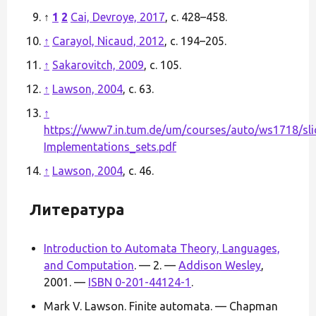
↑
1
2
Cai, Devroye, 2017
, с. 428–458.
↑
Carayol, Nicaud, 2012
, с. 194–205.
↑
Sakarovitch, 2009
, с. 105.
↑
Lawson, 2004
, с. 63.
↑
https://www7.in.tum.de/um/courses/auto/ws1718/sl
Implementations_sets.pdf
↑
Lawson, 2004
, с. 46.
Литература
Introduction to Automata Theory, Languages,
and Computation
. — 2. —
Addison Wesley
,
2001. —
ISBN 0-201-44124-1
.
Mark V. Lawson. Finite automata. — Chapman