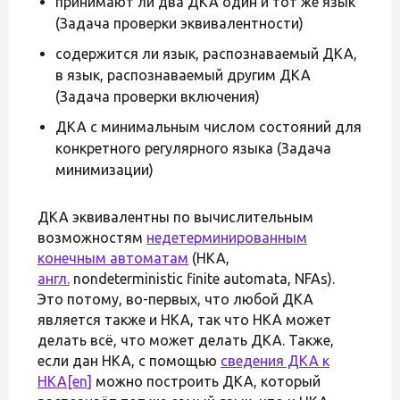
принимают ли два ДКА один и тот же язык
(Задача проверки эквивалентности)
содержится ли язык, распознаваемый ДКА,
в язык, распознаваемый другим ДКА
(Задача проверки включения)
ДКА с минимальным числом состояний для
конкретного регулярного языка (Задача
минимизации)
ДКА эквивалентны по вычислительным
возможностям
недетерминированным
конечным автоматам
(НКА,
англ.
nondeterministic finite automata, NFAs).
Это потому, во-первых, что любой ДКА
является также и НКА, так что НКА может
делать всё, что может делать ДКА. Также,
если дан НКА, с помощью
сведения ДКА к
НКА
[en]
можно построить ДКА, который