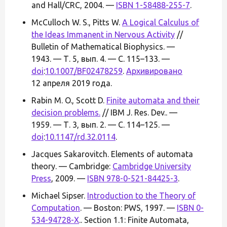
and Hall/CRC, 2004. —
ISBN 1-58488-255-7
.
McCulloch W. S., Pitts W.
A Logical Calculus of
the Ideas Immanent in Nervous Activity
//
Bulletin of Mathematical Biophysics. —
1943. — Т. 5, вып. 4. — С. 115–133. —
doi
:
10.1007/BF02478259
.
Архивировано
12 апреля 2019 года.
Rabin M. O., Scott D.
Finite automata and their
decision problems.
// IBM J. Res. Dev.. —
1959. — Т. 3, вып. 2. — С. 114–125. —
doi
:
10.1147/rd.32.0114
.
Jacques Sakarovitch. Elements of automata
theory. — Cambridge:
Cambridge University
Press
, 2009. —
ISBN 978-0-521-84425-3
.
Michael Sipser.
Introduction to the Theory of
Computation
. — Boston: PWS, 1997. —
ISBN 0-
534-94728-X
.. Section 1.1: Finite Automata,