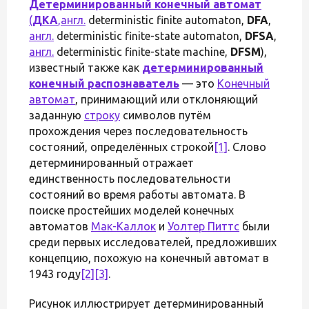
Детерминированный конечный автомат
(
ДКА
,
англ.
deterministic finite automaton,
DFA
,
англ.
deterministic finite-state automaton,
DFSA
,
англ.
deterministic finite-state machine,
DFSM
),
известный также как
детерминированный
конечный распознаватель
— это
Конечный
автомат
, принимающий или отклоняющий
заданную
строку
символов путём
прохождения через последовательность
состояний, определённых строкой
[1]
. Слово
детерминированный отражает
единственность последовательности
состояний во время работы автомата. В
поиске простейших моделей конечных
автоматов
Мак-Каллок
и
Уолтер Питтс
были
среди первых исследователей, предложивших
концепцию, похожую на конечный автомат в
1943 году
[2]
[3]
.
Рисунок иллюстрирует детерминированный