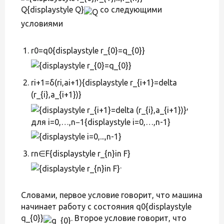
Q{displaystyle Q}
со следующими
условиями
r0=q0{displaystyle r_{0}=q_{0}}
ri+1=δ(ri,ai+1){displaystyle r_{i+1}=delta
(r_{i},a_{i+1})}
,
для i=0,…,n−1{displaystyle i=0,…,n-1}
rn∈F{displaystyle r_{n}in F}
.
Словами, первое условие говорит, что машина
начинает работу с состояния q0{displaystyle
q_{0}}
. Второе условие говорит, что