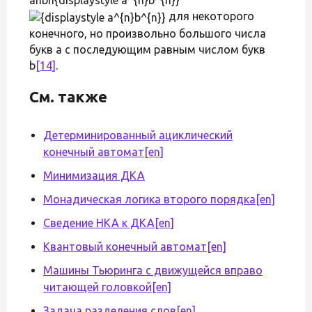
для некоторого
конечного, но произвольно большого числа
букв a с последующим равным числом букв
b
[14]
.
См. также
Детерминированный ациклический
конечный автомат
[en]
Минимизация ДКА
Монадическая логика второго порядка
[en]
Сведение НКА к ДКА
[en]
Квантовый конечный автомат
[en]
Машины Тьюринга с движущейся вправо
читающей головкой
[en]
Задача разделения слов
[en]