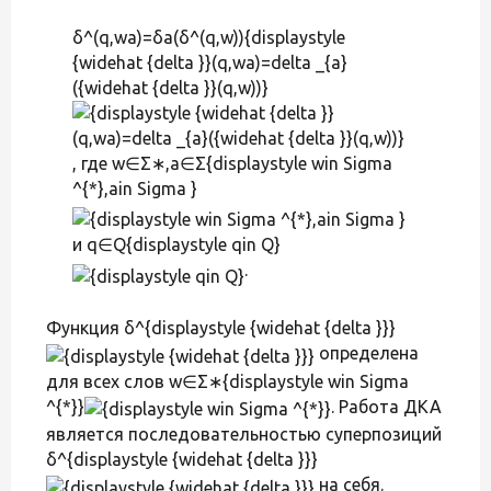
δ^(q,wa)=δa(δ^(q,w)){displaystyle
{widehat {delta }}(q,wa)=delta _{a}
({widehat {delta }}(q,w))}
, где w∈Σ∗,a∈Σ{displaystyle win Sigma
^{*},ain Sigma }
и q∈Q{displaystyle qin Q}
.
Функция δ^{displaystyle {widehat {delta }}}
определена
для всех слов w∈Σ∗{displaystyle win Sigma
^{*}}
. Работа ДКА
является последовательностью суперпозиций
δ^{displaystyle {widehat {delta }}}
на себя.