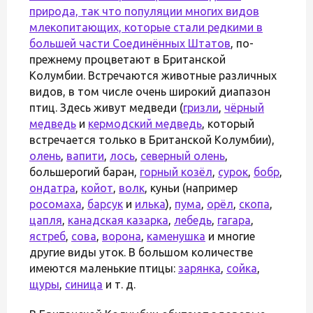
природа, так что популяции многих видов
млекопитающих, которые стали редкими в
большей части
Соединённых Штатов
, по-
прежнему процветают в Британской
Колумбии. Встречаются животные различных
видов, в том числе очень широкий диапазон
птиц. Здесь живут медведи (
гризли
,
чёрный
медведь
и
кермодский медведь
, который
встречается только в Британской Колумбии),
олень
,
вапити
,
лось
,
северный олень
,
большерогий баран,
горный козёл
,
сурок
,
бобр
,
ондатра
,
койот
,
волк
, куньи (например
росомаха
,
барсук
и
илька
),
пума
,
орёл
,
скопа
,
цапля
,
канадская казарка
,
лебедь
,
гагара
,
ястреб
,
сова
,
ворона
,
каменушка
и многие
другие виды уток. В большом количестве
имеются маленькие птицы:
зарянка
,
сойка
,
щуры
,
синица
и т. д.