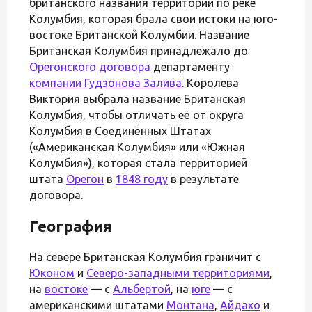
британского названия территории по реке
Колумбия, которая брала свои истоки на юго-
востоке Британской Колумбии. Название
Британская Колумбия принадлежало до
Орегонского договора
департаменту
компании Гудзонова Залива
. Королева
Виктория выбрала название Британская
Колумбия, чтобы отличать её от округа
Колумбия в Соединённых Штатах
(«Американская Колумбия» или «Южная
Колумбия»), которая стала территорией
штата
Орегон
в
1848 году
в результате
договора.
География
На севере Британская Колумбия граничит с
Юконом
и
Северо-западными территориями
,
на
востоке
— с
Альбертой
, на
юге
— с
американскими штатами
Монтана
,
Айдахо
и