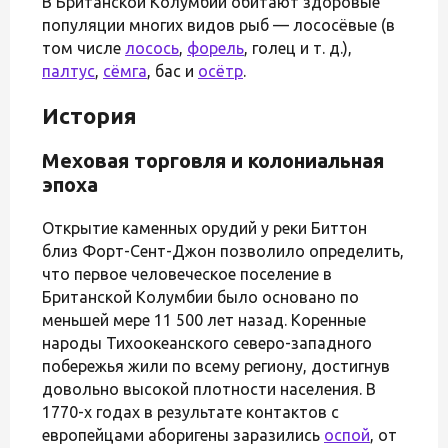
В Британской Колумбии обитают здоровые
популяции многих видов рыб — лососёвые (в
том числе
лосось
,
форель
, голец и т. д.),
палтус
,
сёмга
, бас и
осётр
.
История
Меховая торговля и колониальная
эпоха
Открытие каменных орудий у реки Биттон
близ Форт-Сент-Джон позволило определить,
что первое человеческое поселение в
Британской Колумбии было основано по
меньшей мере 11 500 лет назад. Коренные
народы Тихоокеанского северо-западного
побережья жили по всему региону, достигнув
довольно высокой плотности населения. В
1770-х годах в результате контактов с
европейцами аборигены заразились
оспой
, от