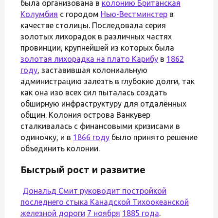
была организована в
колонию Британская
Колумбия
с городом
Нью-Вестминстер
в
качестве столицы. Последовала серия
золотых лихорадок в различных частях
провинции, крупнейшей из которых была
золотая лихорадка на плато Карибу
в
1862
году
, заставившая колониальную
администрацию залезть в глубокие долги, так
как она изо всех сил пыталась создать
обширную инфраструктуру для отдалённых
общин. Колония острова Ванкувер
сталкивалась с финансовыми кризисами в
одиночку, и в
1866 году
было принято решение
объединить колонии.
Быстрый рост и развитие
Дональд Смит руководит постройкой
последнего стыка
Канадской Тихоокеанской
железной дороги
7 ноября
1885 года
.