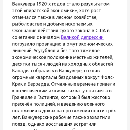
Ванкувера 1920-х годов стало результатом
этой «пиратской экономики», хотя рост
отмечался также в лесном хозяйстве,
рыболовстве и добыче ископаемых.
Окончание действия сухого закона в США в
сочетании с началом
Великой депрессии
погрузило провинцию в омут экономических
лишений. Усугубляя и без того тяжёлое
экономическое положение местных жителей,
десятки тысяч людей из холодных областей
Канады собрались в Ванкувере, создав
огромные кварталы бездомных вокруг Фолс-
Крик и Беррарда. Отчаянные времена привели
к политическим акциям: захвату почтамта в
Гранвиле и Гастингсе, который был жестоко
пресечён полицией, и введению военного
положения в доках на протяжении почти трёх
лет. Ванкуверские рабочие также захватили
поезд, однако восставших встретили