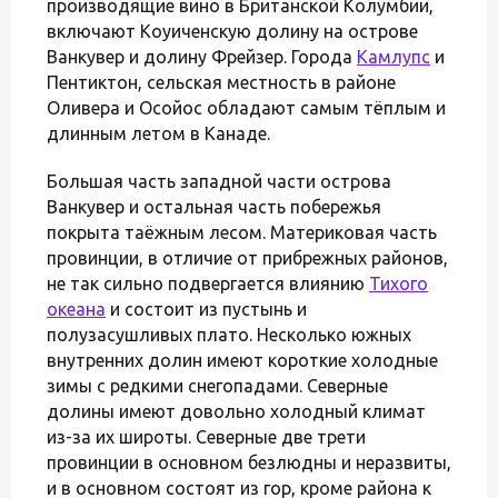
производящие вино в Британской Колумбии,
включают Коуиченскую долину на острове
Ванкувер и долину Фрейзер. Города
Камлупс
и
Пентиктон, сельская местность в районе
Оливера и Осойос обладают самым тёплым и
длинным летом в Канаде.
Большая часть западной части острова
Ванкувер и остальная часть побережья
покрыта таёжным лесом. Материковая часть
провинции, в отличие от прибрежных районов,
не так сильно подвергается влиянию
Тихого
океана
и состоит из пустынь и
полузасушливых плато. Несколько южных
внутренних долин имеют короткие холодные
зимы с редкими снегопадами. Северные
долины имеют довольно холодный климат
из-за их широты. Северные две трети
провинции в основном безлюдны и неразвиты,
и в основном состоят из гор, кроме района к