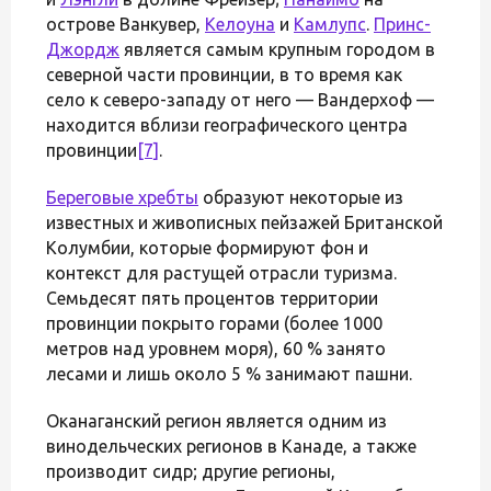
острове Ванкувер,
Келоуна
и
Камлупс
.
Принс-
Джордж
является самым крупным городом в
северной части провинции, в то время как
село к северо-западу от него — Вандерхоф —
находится вблизи географического центра
провинции
[7]
.
Береговые хребты
образуют некоторые из
известных и живописных пейзажей Британской
Колумбии, которые формируют фон и
контекст для растущей отрасли туризма.
Семьдесят пять процентов территории
провинции покрыто горами (более 1000
метров над уровнем моря), 60 % занято
лесами и лишь около 5 % занимают пашни.
Оканаганский регион является одним из
винодельческих регионов в Канаде, а также
производит сидр; другие регионы,