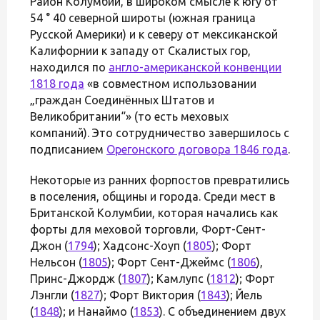
Район Колумбии, в широком смысле к югу от
54 ° 40 северной широты (южная граница
Русской Америки) и к северу от мексиканской
Калифорнии к западу от Скалистых гор,
находился по
англо-американской конвенции
1818 года
«в совместном использовании
„граждан Соединённых Штатов и
Великобритании“» (то есть меховых
компаний). Это сотрудничество завершилось с
подписанием
Орегонского договора 1846 года
.
Некоторые из ранних форпостов превратились
в поселения, общины и города. Среди мест в
Британской Колумбии, которая начались как
форты для меховой торговли, Форт-Сент-
Джон (
1794
); Хадсонс-Хоуп (
1805
); Форт
Нельсон (
1805
); Форт Сент-Джеймс (
1806
),
Принс-Джордж (
1807
); Камлупс (
1812
); Форт
Лэнгли (
1827
); Форт Виктория (
1843
); Йель
(
1848
); и Нанаймо (
1853
). С объединением двух