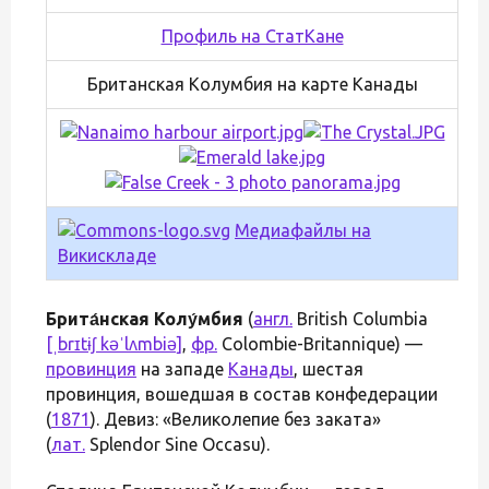
Профиль на СтатКане
Британская Колумбия на карте Канады
Медиафайлы на
Викискладе
Брита́нская Колу́мбия
(
англ.
British Columbia
[ˌbrɪtɨʃ kəˈlʌmbiə]
,
фр.
Colombie-Britannique) —
провинция
на западе
Канады
, шестая
провинция, вошедшая в состав конфедерации
(
1871
). Девиз: «Великолепие без заката»
(
лат.
Splendor Sine Occasu).