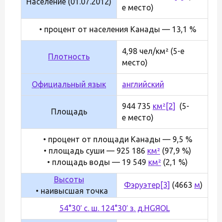
Население (01.07.2012)
е место)
• процент от населения Канады — 13,1 %
4,98 чел/км² (5-е
Плотность
место)
Официальный язык
английский
944 735
км²
[2]
(5-
Площадь
е место)
• процент от площади Канады — 9,5 %
• площадь суши — 925 186
км²
(97,9 %)
• площадь воды — 19 549
км²
(2,1 %)
Высоты
Фэруэтер
[3]
(4663
м
)
• наивысшая точка
54°30′ с. ш. 124°30′ з. д.
H
G
Я
O
L