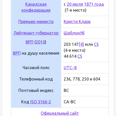
Канадская
с
20 июля
1871 года
конфедерация
(7-е место)
Премьер-министр
Кристи Кларк
Лейтенант-губернатор
Шаблон:Nl
ВРП
(
2010
)
203 147
[4]
млн
C$
(4-е место)
ВРП
на душу населения
44 614
C$
Часовой пояс
UTC−8
Телефонный код
236, 778, 250 и 604
Почтовый индекс
BC
Код
ISO 3166-2
CA-BC
Официальный сайт