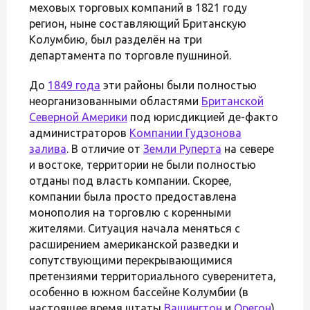
меховых торговых компаний в 1821 году
регион, ныне составляющий Британскую
Колумбию, был разделён на три
департамента по торговле пушниной.
До
1849 года
эти районы были полностью
неорганизованными областями
Британской
Северной Америки
под юрисдикцией де-факто
администраторов
Компании Гудзонова
залива
. В отличие от
Земли Руперта
на севере
и востоке, территории не были полностью
отданы под власть компании. Скорее,
компании была просто предоставлена
монополия на торговлю с коренными
жителями. Ситуация начала меняться с
расширением американской разведки и
сопутствующими перекрывающимися
претензиями территориального суверенитета,
особенно в южном бассейне Колумбии (в
настоящее время штаты
Вашингтон
и
Орегон
).