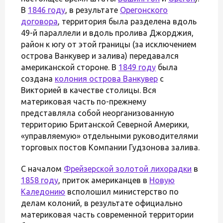
В
1846 году
, в результате
Орегонского
договора
, территория была разделена вдоль
49-й параллели и вдоль пролива Джорджия,
район к югу от этой границы (за исключением
острова Ванкувер и залива) передавался
американской стороне. В
1849 году
была
создана
колония острова Ванкувер
с
Викторией в качестве столицы. Вся
материковая часть по-прежнему
представляла собой неорганизованную
территорию Британской Северной Америки,
«управляемую» отдельными руководителями
торговых постов Компании Гудзонова залива.
С началом
Фрейзерской золотой лихорадки
в
1858 году
, приток американцев в
Новую
Каледонию
всполошил министерство по
делам колоний, в результате официально
материковая часть современной территории