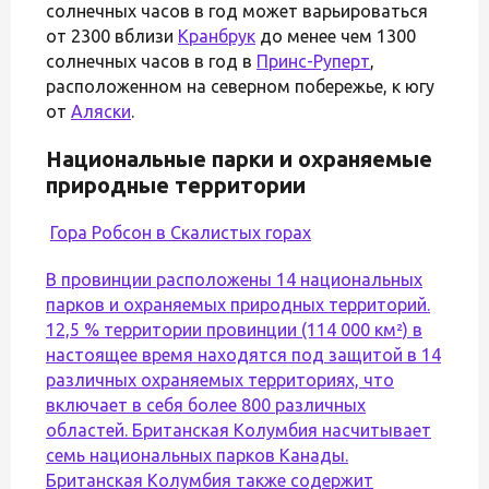
солнечных часов в год может варьироваться
от 2300 вблизи
Кранбрук
до менее чем 1300
солнечных часов в год в
Принс-Руперт
,
расположенном на северном побережье, к югу
от
Аляски
.
Национальные парки и охраняемые
природные территории
Гора Робсон в Скалистых горах
В провинции расположены 14 национальных
парков и охраняемых природных территорий.
12,5 % территории провинции (114 000 км²) в
настоящее время находятся под защитой в 14
различных охраняемых территориях, что
включает в себя более 800 различных
областей. Британская Колумбия насчитывает
семь национальных парков Канады.
Британская Колумбия также содержит