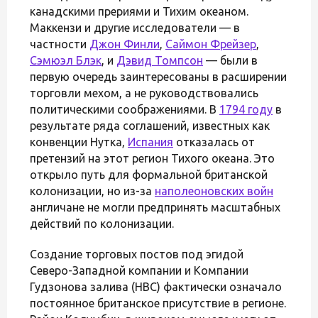
канадскими прериями и Тихим океаном.
Маккензи и другие исследователи — в
частности
Джон Финли
,
Саймон Фрейзер
,
Сэмюэл Блэк
, и
Дэвид Томпсон
— были в
первую очередь заинтересованы в расширении
торговли мехом, а не руководствовались
политическими соображениями. В
1794 году
в
результате ряда соглашений, известных как
конвенции Нутка,
Испания
отказалась от
претензий на этот регион Тихого океана. Это
открыло путь для формальной британской
колонизации, но из-за
наполеоновских войн
англичане не могли предпринять масштабных
действий по колонизации.
Создание торговых постов под эгидой
Северо-Западной компании и Компании
Гудзонова залива (HBC) фактически означало
постоянное британское присутствие в регионе.