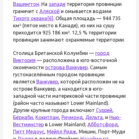
Вашингтон
. На
западе
территория провинции
граничит с
Аляской
и омывается водами
Тихого океана
[6]
. Общая площадь — 944 735
км² (пятое место в Канаде), из них на сушу
приходится 925 186 км². 12,5 % территории
провинции занимают охраняемые территории.
Столица Британской Колумбии —
город
Виктория
— расположена в юго-восточной
оконечности
острова Ванкувер
. Самым
густонаселённым городом провинции
является
Ванкувер
, которой расположен не на
острове Ванкувер, а находится в юго-
западной части материковой части провинции
(район часто называют Lower Mainland).
Другие крупные города включают
Суррей
,
Бёрнаби
,
Кокитлам
,
Ричмонд
,
Дельта
, и
Нью-
Вестминстер
в Lower Mainland;
Абботсфорд
,
Питт Медоус
,
Мейпл Ридж
, Мишин, Порт-Муди
и
Лэнгли
в долине Фрейзер;
Нанаймо
на