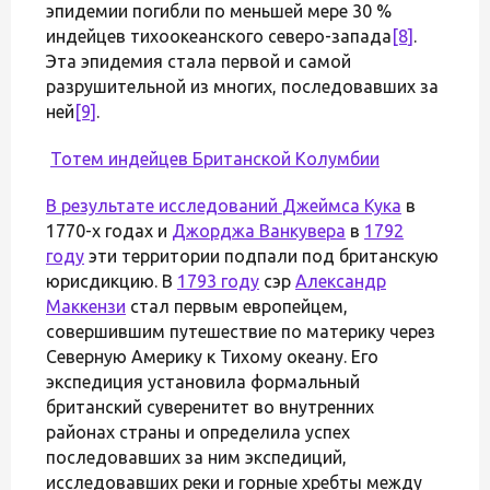
эпидемии погибли по меньшей мере 30 %
индейцев тихоокеанского северо-запада
[8]
.
Эта эпидемия стала первой и самой
разрушительной из многих, последовавших за
ней
[9]
.
Тотем индейцев Британской Колумбии
В результате исследований
Джеймса Кука
в
1770-х годах и
Джорджа Ванкувера
в
1792
году
эти территории подпали под британскую
юрисдикцию. В
1793 году
сэр
Александр
Маккензи
стал первым европейцем,
совершившим путешествие по материку через
Северную Америку к Тихому океану. Его
экспедиция установила формальный
британский суверенитет во внутренних
районах страны и определила успех
последовавших за ним экспедиций,
исследовавших реки и горные хребты между