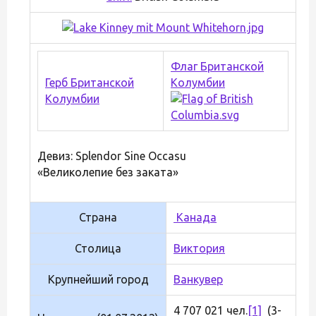
Флаг Британской
Герб Британской
Колумбии
Колумбии
Девиз: Splendor Sine Occasu
«Великолепие без заката»
Страна
Канада
Столица
Виктория
Крупнейший город
Ванкувер
4 707 021 чел.
[1]
(3-