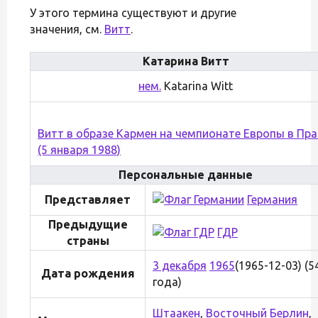
У этого термина существуют и другие
значения, см.
Витт
.
Катарина Витт
нем.
Katarina Witt
Витт в образе Кармен на чемпионате Европы в Пра
(5 января 1988)
Персональные данные
Представляет
Германия
Предыдущие
ГДР
страны
3 декабря
1965
(1965-12-03) (5
Дата рождения
года)
Штаакен
,
Восточный Берлин
,