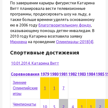
По завершении карьеры фигуристки Катарина
Витт планировала вести телевизионные
программы, продюсировать шоу на льду, а
также больше времени уделять основанному
ею в 2006 году
благотворительному фонду
,
оказывающему помощь детям-инвалидам. В
2010 году Катарина возглавила заявку
Мюнхена
на проведение
Олимпиады-2018
[4]
.
Спортивные достижения
10.01.2014. Катарина Витт
Соревнования
1979
1980
1981
1982
1983
1984
1985
1
Зимние
Олимпийские
1
1
7
игры
Чемпионаты
10
5
2
4
1
1
2