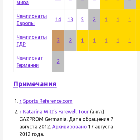
мира
Чемпионаты
14
13
5
2
1
1
1
Европы
Чемпионаты
3
2
1
1
1
1
1
ГДР
Чемпионат
2
Германии
Примечания
↑
Sports Reference.com
↑
Katarina Witt’s Farewell Tour
(англ.).
GAZPROM Germania. Дата обращения 7
августа 2012.
Архивировано
17 августа
2012 года.