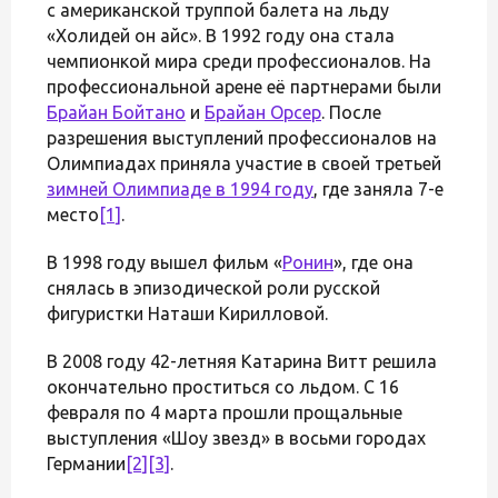
с американской труппой балета на льду
«Холидей он айс». В 1992 году она стала
чемпионкой мира среди профессионалов. На
профессиональной арене её партнерами были
Брайан Бойтано
и
Брайан Орсер
. После
разрешения выступлений профессионалов на
Олимпиадах приняла участие в своей третьей
зимней Олимпиаде в 1994 году
, где заняла 7-е
место
[1]
.
В 1998 году вышел фильм «
Ронин
», где она
снялась в эпизодической роли русской
фигуристки Наташи Кирилловой.
В 2008 году 42-летняя Катарина Витт решила
окончательно проститься со льдом. С 16
февраля по 4 марта прошли прощальные
выступления «Шоу звезд» в восьми городах
Германии
[2]
[3]
.