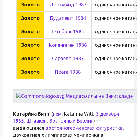
Золото
Дортмунд 1983
одиночное катан
Золото
Будапешт 1984
одиночное катан
Золото
Гётеборг 1985
одиночное катан
Золото
Копенгаген 1986
одиночное катан
Золото
Сараево 1987
одиночное катан
Золото
Прага 1988
одиночное катан
Медиафайлы на Викискладе
Катари́на Витт
(
нем.
Katarina Witt;
3 декабря
1965
,
Штаакен
,
Восточный Берлин
) —
выдающаяся
восточногерманская
фигуристка
,
двукратная олимпийская чемпионка в