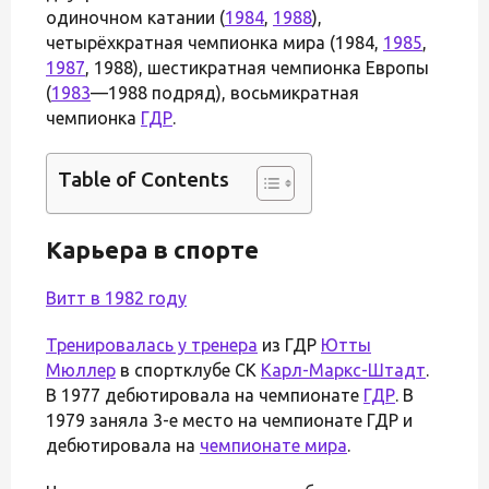
одиночном катании (
1984
,
1988
),
четырёхкратная чемпионка мира (1984,
1985
,
1987
, 1988), шестикратная чемпионка Европы
(
1983
—1988 подряд), восьмикратная
чемпионка
ГДР
.
Table of Contents
Карьера в спорте
Витт в 1982 году
Тренировалась у
тренера
из ГДР
Ютты
Мюллер
в спортклубе СК
Карл-Маркс-Штадт
.
В 1977 дебютировала на чемпионате
ГДР
. В
1979 заняла 3-е место на чемпионате ГДР и
дебютировала на
чемпионате мира
.