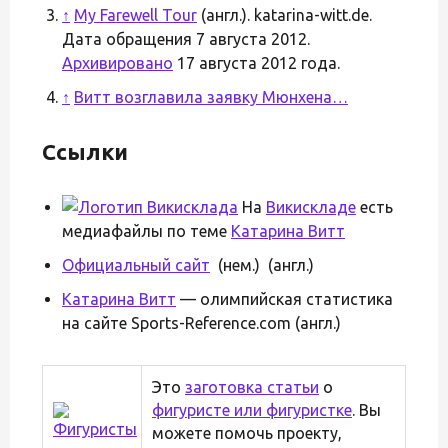
↑
My Farewell Tour
(англ.). katarina-witt.de.
Дата обращения 7 августа 2012.
Архивировано
17 августа 2012 года.
↑
Витт возглавила заявку Мюнхена…
Ссылки
На
Викискладе
есть
медиафайлы по теме
Катарина Витт
Официальный сайт
(нем.) (англ.)
Катарина Витт
— олимпийская статистика
на сайте Sports-Reference.com (англ.)
Это
заготовка статьи
о
фигуристе или фигуристке
. Вы
можете помочь проекту,